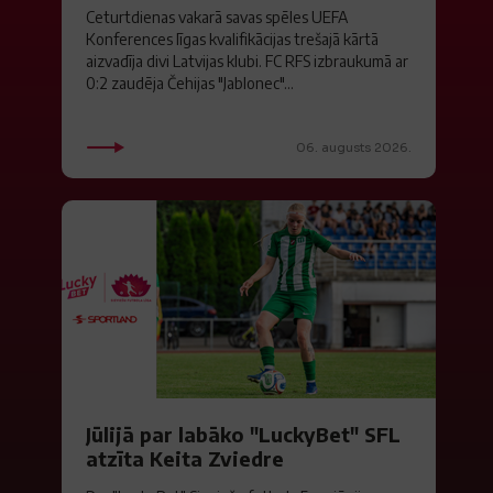
Ceturtdienas vakarā savas spēles UEFA
Konferences līgas kvalifikācijas trešajā kārtā
aizvadīja divi Latvijas klubi. FC RFS izbraukumā ar
0:2 zaudēja Čehijas "Jablonec"...
06. augusts 2026.
Jūlijā par labāko "LuckyBet" SFL
atzīta Keita Zviedre