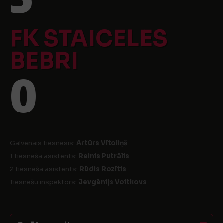
FK STAICELES
BEBRI
0
Galvenais tiesnesis:
Artūrs Vītoliņš
1 tiesneša asistents:
Reinis Putrālis
2 tiesneša asistents:
Rūdis Rozītis
Tiesnešu inspektors:
Jevgēnijs Voitkovs