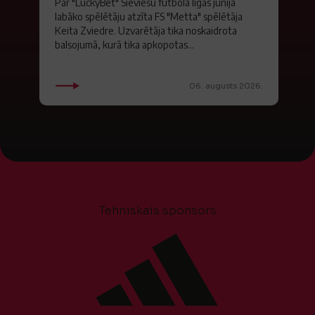
Par "LuckyBet" Sieviešu futbola līgas jūnija
labāko spēlētāju atzīta FS "Metta" spēlētāja
Keita Zviedre. Uzvarētāja tika noskaidrota
balsojumā, kurā tika apkopotas...
06. augusts 2026.
Tehniskais sponsors