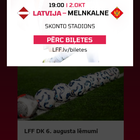
vēsturisko eirokausu sezonu
Latvijas klubs "Riga FC Women" sestdien UEFA
Čempionu līgas kvalifikācijas otrajā kārtā ar 1:4
piekāpās Lietuvas "Gintra". Ar šo spēli Latvijas
klubam beidzās eirokausu...
08. augusts 2026.
LFF DK 6. augusta lēmumi