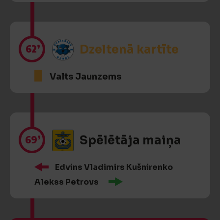
62’
Dzeltenā kartīte
Valts Jaunzems
69’
Spēlētāja maiņa
Edvins Vladimirs Kušnirenko
Alekss Petrovs