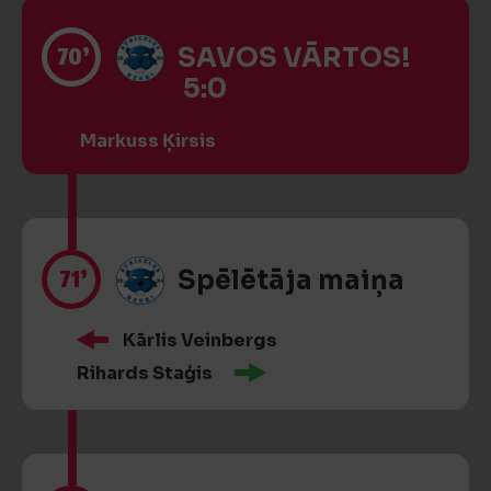
70’
SAVOS VĀRTOS!
5:0
Markuss Ķirsis
71’
Spēlētāja maiņa
Kārlis Veinbergs
Rihards Staģis