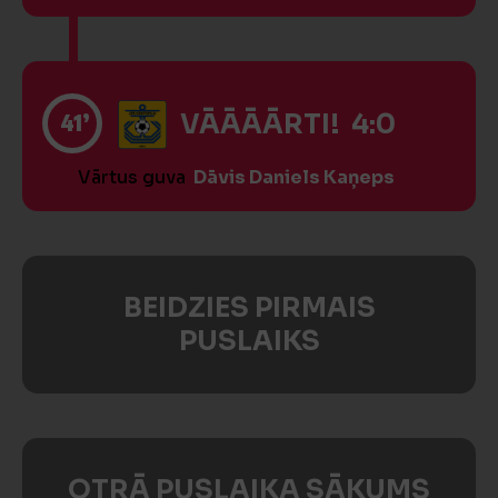
41’
VĀĀĀĀRTI! 4:0
Vārtus guva
Dāvis Daniels Kaņeps
BEIDZIES PIRMAIS
PUSLAIKS
OTRĀ PUSLAIKA SĀKUMS