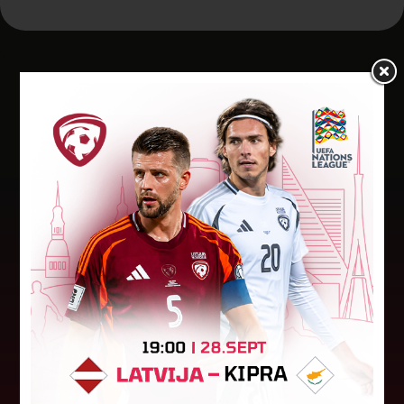
Jaunākās ziņas
"Riga FC Women" beidz