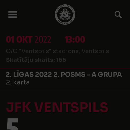
01 OKT
2022
13:00
O/C "Ventspils" stadions, Ventspils
Skatītāju skaits:
155
2. LĪGAS 2022 2. POSMS - A GRUPA
2. kārta
JFK VENTSPILS
5