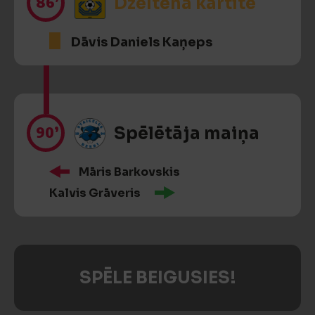
86’
Dzeltenā kartīte
Dāvis Daniels Kaņeps
90’
Spēlētāja maiņa
Māris Barkovskis
Kalvis Grāveris
SPĒLE BEIGUSIES!