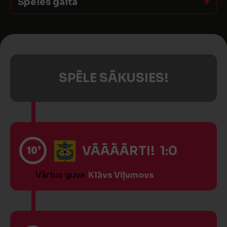
Spēles gaita
SPĒLE SĀKUSIES!
10’
VĀĀĀĀRTI! 1:0
Vārtus guva
Klāvs Viļumovs