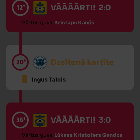
12’
VĀĀĀĀRTI! 2:0
Vārtus guva
Kristaps Kančs
20’
Dzeltenā kartīte
Ingus Talcis
36’
VĀĀĀĀRTI! 3:0
Vārtus guva
Lūkass Kristofers Gandzs