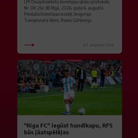
LFF Disciplinārlietu komitejas sēdes protokols
Nr. DK 26/-38 Rīgā, 2026. gada 6. augustā.
Piedalās:Komitejas locekļi: Jevgenija
Tverjanoviča-Bore, Raivis Grīnbergs...
07. augusts 2026.
"Riga FC" iegūst handikapu, RFS
būs jāatspēlējas