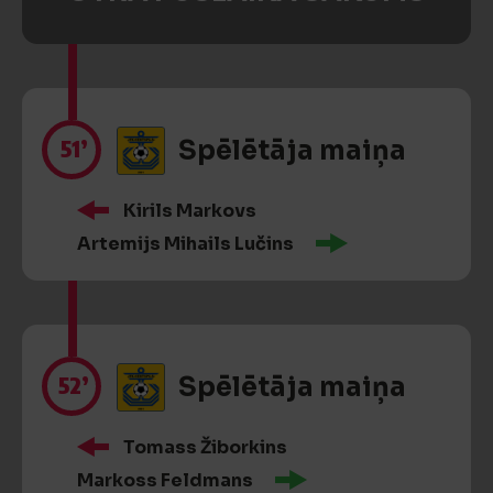
51’
Spēlētāja maiņa
Kirils Markovs
Artemijs Mihails Lučins
52’
Spēlētāja maiņa
Tomass Žiborkins
Markoss Feldmans