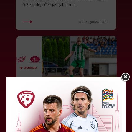
0:2 zaudēja Čehijas "Jablonec"...
06. augusts 2026.
Jūlijā par labāko "LuckyBet" SFL
atzīta Keita Zviedre
Par "LuckyBet" Sieviešu futbola līgas jūnija
labāko spēlētāju atzīta FS "Metta" spēlētāja
Keita Zviedre. Uzvarētāja tika noskaidrota