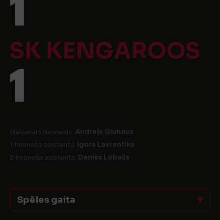
1
SK KENGAROOS
1
Galvenais tiesnesis:
Andrejs Gluhovs
1 tiesneša asistents:
Igors Lavrentiks
2 tiesneša asistents:
Deniss Lobačs
Spēles gaita