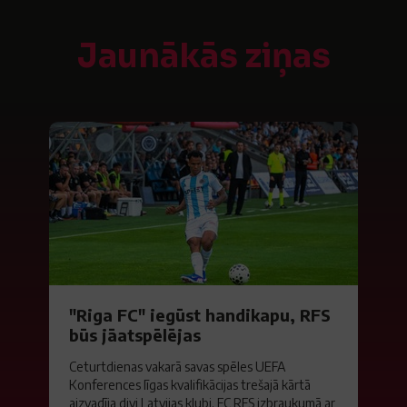
Jaunākās ziņas
"Riga FC" iegūst handikapu, RFS
būs jāatspēlējas
Ceturtdienas vakarā savas spēles UEFA
Konferences līgas kvalifikācijas trešajā kārtā
aizvadīja divi Latvijas klubi. FC RFS izbraukumā ar