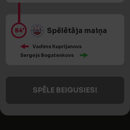
84’
Spēlētāja maiņa
Vadims Kuprijanovs
Sergejs Bogatenkovs
SPĒLE BEIGUSIES!