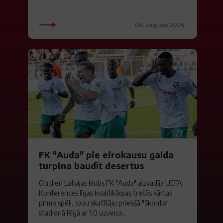
05. augusts 2026.
FK "Auda" pie eirokausu galda
turpina baudīt desertus
Otrdien Latvijas klubs FK "Auda" aizvadīja UEFA
Konferences līgas kvalifikācijas trešās kārtas
pirmo spēli, savu skatītāju priekšā "Skonto"
stadionā Rīgā ar 1:0 uzveica...