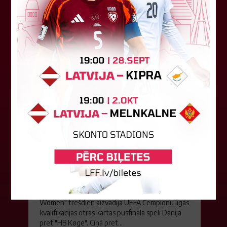
balsojumā, kurā tika apkopotas...
06. augusts 2026.
"Riga FC Women" liek kārtīgi
pasvīst dānietēm
Latvijas čempions sieviešu futbolā "Riga FC
Women" trešdien aizvadīja UEFA Čempionu līgas
kvalifikācijas otrās kārtas pusfināla spēli Dānijā
pret "HB Køge". Cīņā pret...