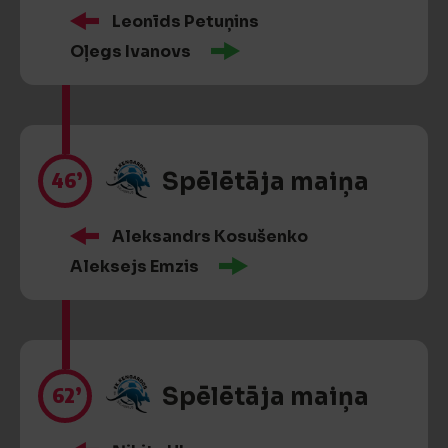
Leonīds Petuņins
Oļegs Ivanovs
46’
Spēlētāja maiņa
Aleksandrs Kosušenko
Aleksejs Emzis
62’
Spēlētāja maiņa