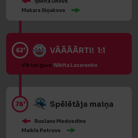
Ņikita Uhovs
Makars Siņakovs
62’
VĀĀĀĀRTI! 1:1
Vārtus guva
Nikita Lazarenko
78’
Spēlētāja maiņa
Ruslans Medvedins
Maikls Petrovs