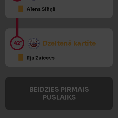
Alens Siliņš
42’
Dzeltenā kartīte
Iļja Zaicevs
BEIDZIES PIRMAIS
PUSLAIKS