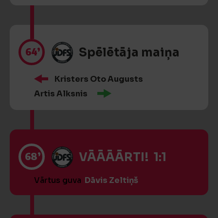
64’
Spēlētāja maiņa
Kristers Oto Augusts
Artis Alksnis
68’
VĀĀĀĀRTI! 1:1
Vārtus guva
Dāvis Zeltiņš