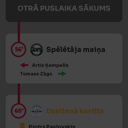
OTRĀ PUSLAIKA SĀKUMS
56’
Spēlētāja maiņa
Artis Ķempelis
Tomass Zāgs
60’
Dzeltenā kartīte
Pjotrs Pavlovskis