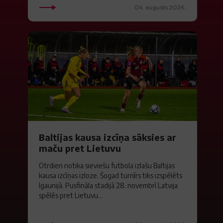
04. augusts 2026.
Baltijas kausa izcīņa sāksies ar
maču pret Lietuvu
Otrdien notika sieviešu futbola izlašu Baltijas
kausa izcīņas izloze. Šogad turnīrs tiks izspēlēts
Igaunijā. Pusfināla stadijā 28. novembrī Latvija
spēlēs pret Lietuvu...