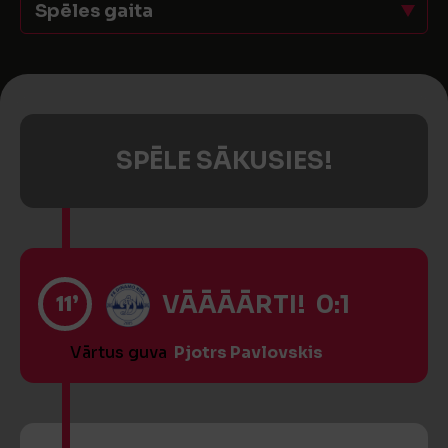
Spēles gaita
SPĒLE SĀKUSIES!
11’
VĀĀĀĀRTI! 0:1
Vārtus guva
Pjotrs Pavlovskis