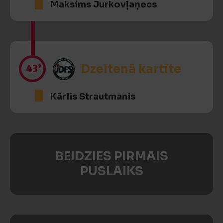
Maksims Jurkovļaņecs
43’
Dzeltenā kartīte
Kārlis Strautmanis
BEIDZIES PIRMAIS
PUSLAIKS