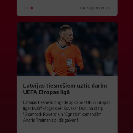
04. augusts 2026.
Latvijas tiesnešiem uztic darbu
UEFA Eiropas līgā
Latvijas tiesnešu brigāde apkalpos UEFA Eiropas
līgas kvalifikācijas spēli šovakar Dublinā starp
"Shamrock Rovers" un "Egnatia" komandām.
Andris Treimanis pildīs galvenā...