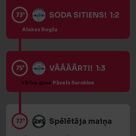
73’
SODA SITIENS! 1:2
Alekss Regža
75’
VĀĀĀĀRTI! 1:3
Vārtus guva
Pāvels Sorokins
77’
Spēlētāja maiņa