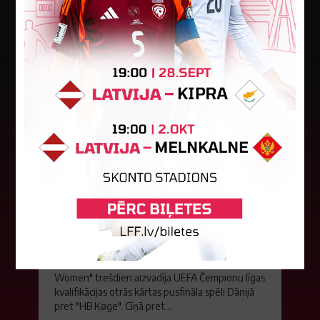
Jaunākās ziņas
"Riga FC Women" liek kārtīgi
pasvīst dānietēm
Latvijas čempions sieviešu futbolā "Riga FC
Women" trešdien aizvadīja UEFA Čempionu līgas
kvalifikācijas otrās kārtas pusfināla spēli Dānijā
pret "HB Køge". Cīņā pret...