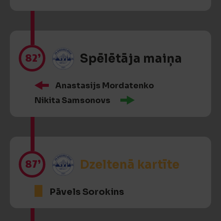
82’
Spēlētāja maiņa
Anastasijs Mordatenko
Nikita Samsonovs
87’
Dzeltenā kartīte
Pāvels Sorokins