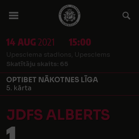
14 AUG
2021
15:00
Upesciema stadions, Upesciems
Skatītāju skaits:
65
OPTIBET NĀKOTNES LĪGA
5. kārta
JDFS ALBERTS
1