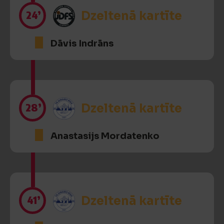
24’
Dzeltenā kartīte
Dāvis Indrāns
28’
Dzeltenā kartīte
Anastasijs Mordatenko
41’
Dzeltenā kartīte