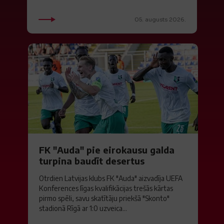
05. augusts 2026.
FK "Auda" pie eirokausu galda
turpina baudīt desertus
Otrdien Latvijas klubs FK "Auda" aizvadīja UEFA
Konferences līgas kvalifikācijas trešās kārtas
pirmo spēli, savu skatītāju priekšā "Skonto"
stadionā Rīgā ar 1:0 uzveica...