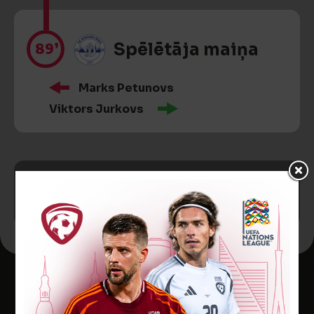
89’
Spēlētāja maiņa
Marks Petunovs
Viktors Jurkovs
SPĒLE BEIGUSIES!