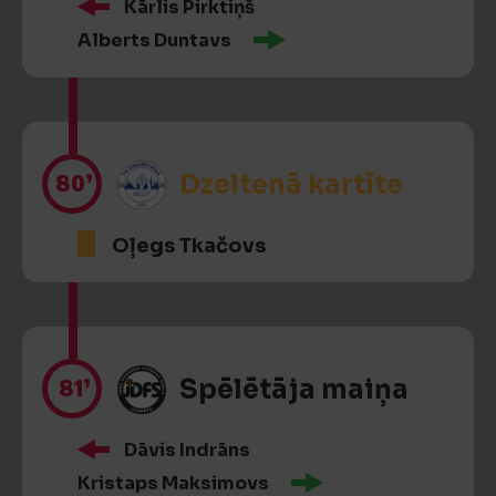
Kārlis Pirktiņš
Alberts Duntavs
80’
Dzeltenā kartīte
Oļegs Tkačovs
81’
Spēlētāja maiņa
Dāvis Indrāns
Kristaps Maksimovs