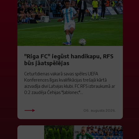
"Riga FC" iegūst handikapu, RFS
būs jāatspēlējas
Ceturtdienas vakarā savas spēles UEFA
Konferences līgas kvalifikācijas trešajā kārtā
aizvadīja divi Latvijas klubi. FC RFS izbraukumā ar
0:2 zaudēja Čehijas "Jablonec"...
06. augusts 2026.