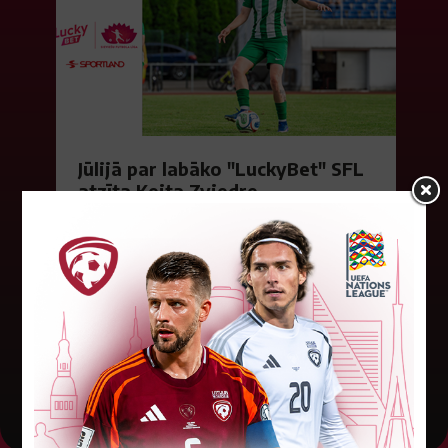
Jūlijā par labāko "LuckyBet" SFL
atzīta Keita Zviedre
Par "LuckyBet" Sieviešu futbola līgas jūnija
labāko spēlētāju atzīta FS "Metta" spēlētāja
Keita Zviedre. Uzvarētāja tika noskaidrota
balsojumā, kurā tika apkopotas...
06. augusts 2026.