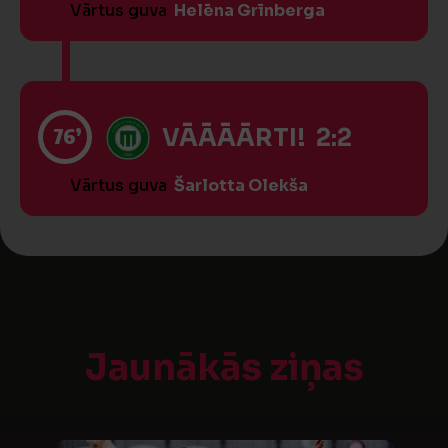
Vārtus guva
Helēna Grīnberga
76’
VĀĀĀĀRTI! 2:2
Vārtus guva
Šarlotta Olekša
Jaunākās ziņas