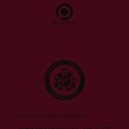
LATVIJAS FUTBOLA FEDERĀCIJA
Adrese: Emiļa Melngaiļa iela 1, Rīga, LV-1010