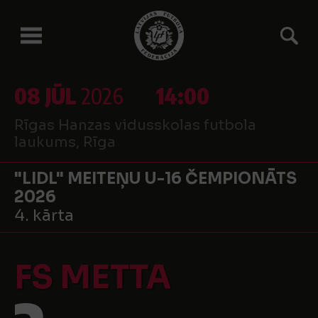
08 JŪL
2026
14:00
Rīgas Hanzas vidusskolas futbola
laukums, Rīga
"LIDL" MEITEŅU U-16 ČEMPIONĀTS
2026
4. kārta
FS METTA