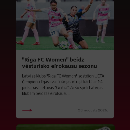
"Riga FC Women" beidz
vēsturisko eirokausu sezonu
Latvijas klubs "Riga FC Women" sestdien UEFA
Čempionu līgas kvalifikācijas otrajā kārtā ar 1:4
piekāpās Lietuvas "Gintra". Ar šo spēli Latvijas
klubam beidzās eirokausu...
08. augusts 2026.