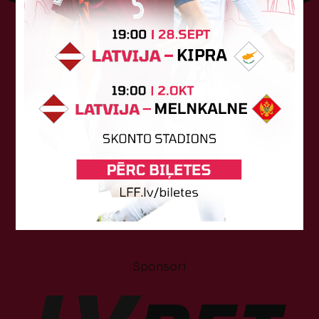
Tehniskais sponsors
Sponsori