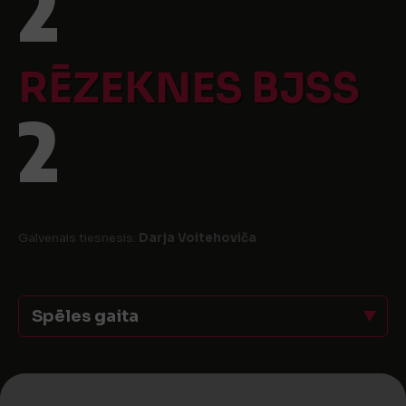
2
RĒZEKNES BJSS
2
Galvenais tiesnesis:
Darja Voitehoviča
Spēles gaita