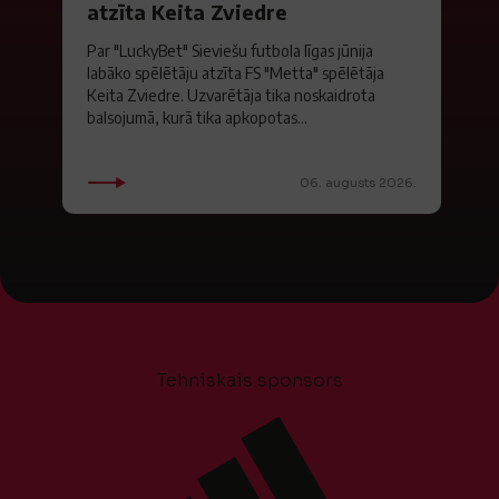
atzīta Keita Zviedre
Par "LuckyBet" Sieviešu futbola līgas jūnija
labāko spēlētāju atzīta FS "Metta" spēlētāja
Keita Zviedre. Uzvarētāja tika noskaidrota
balsojumā, kurā tika apkopotas...
06. augusts 2026.
Tehniskais sponsors