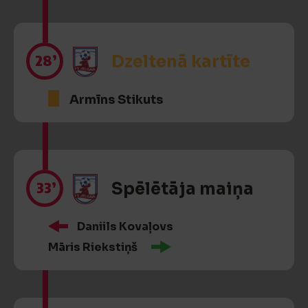
28’
Dzeltenā kartīte
Armīns Stikuts
33’
Spēlētāja maiņa
Daniils Kovaļovs
Māris Riekstiņš