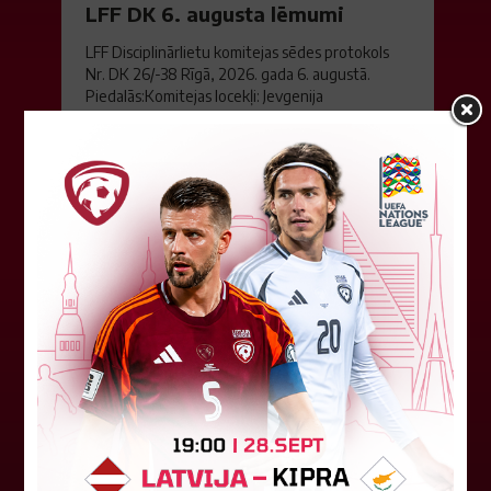
LFF DK 6. augusta lēmumi
LFF Disciplinārlietu komitejas sēdes protokols
Nr. DK 26/-38 Rīgā, 2026. gada 6. augustā.
Piedalās:Komitejas locekļi: Jevgenija
Tverjanoviča-Bore, Raivis Grīnbergs...
07. augusts 2026.