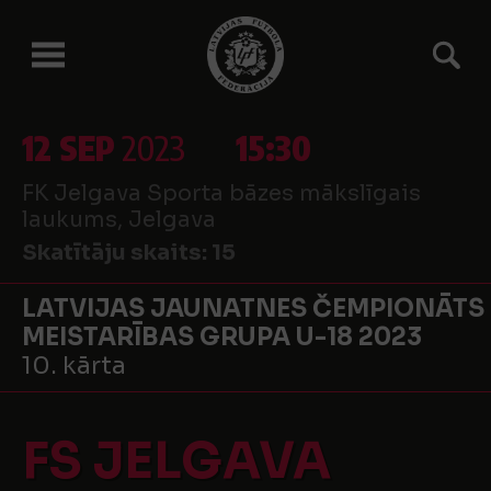
12 SEP
2023
15:30
FK Jelgava Sporta bāzes mākslīgais
laukums, Jelgava
Skatītāju skaits:
15
LATVIJAS JAUNATNES ČEMPIONĀTS
MEISTARĪBAS GRUPA U-18 2023
10. kārta
FS JELGAVA