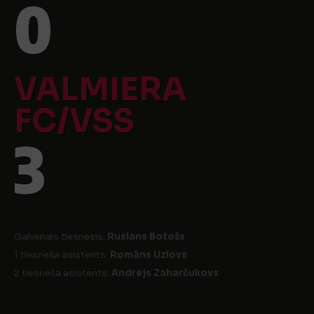
0
VALMIERA
FC/VSS
3
Galvenais tiesnesis:
Ruslans Botošs
1 tiesneša asistents:
Romāns Uzlovs
2 tiesneša asistents:
Andrejs Zaharčukovs