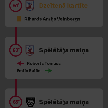
61’
Dzeltenā kartīte
Rihards Anrijs Veinbergs
63’
Spēlētāja maiņa
Roberts Tomass
Emīls Bullis
65’
Spēlētāja maiņa