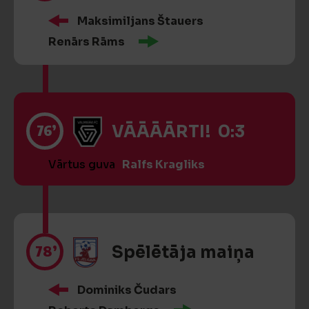
Maksimiljans Štauers
Renārs Rāms
76’
VĀĀĀĀRTI! 0:3
Vārtus guva
Ralfs Kragliks
78’
Spēlētāja maiņa
Dominiks Čudars