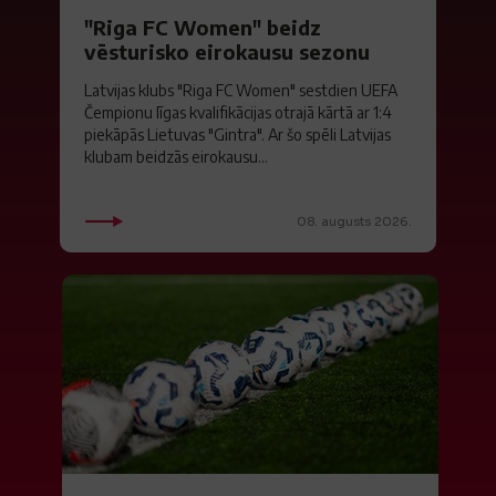
"Riga FC Women" beidz
vēsturisko eirokausu sezonu
Latvijas klubs "Riga FC Women" sestdien UEFA
Čempionu līgas kvalifikācijas otrajā kārtā ar 1:4
piekāpās Lietuvas "Gintra". Ar šo spēli Latvijas
klubam beidzās eirokausu...
08. augusts 2026.