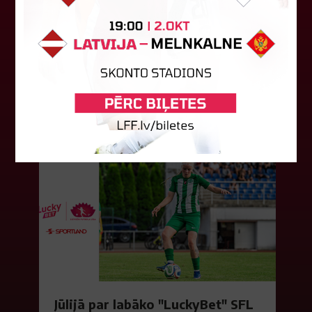
"Riga FC" iegūst handikapu, RFS
būs jāatspēlējas
Ceturtdienas vakarā savas spēles UEFA
Konferences līgas kvalifikācijas trešajā kārtā
aizvadīja divi Latvijas klubi. FC RFS izbraukumā ar
0:2 zaudēja Čehijas "Jablonec"...
06. augusts 2026.
Jūlijā par labāko "LuckyBet" SFL