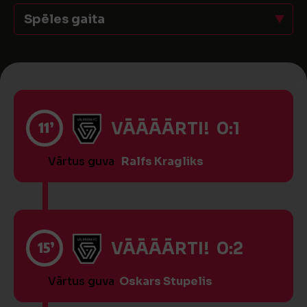
Spēles gaita
11’
VĀĀĀĀRTI! 0:1
Vārtus guva
Ralfs Kragliks
15’
VĀĀĀĀRTI! 0:2
Vārtus guva
Oskars Stupelis