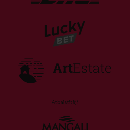
Atbalstītāji