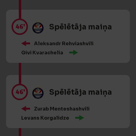
46’
Spēlētāja maiņa
Aleksandr Rehviashvili
Givi Kvarachelia
46’
Spēlētāja maiņa
Zurab Menteshashvili
Levans Korgalidze