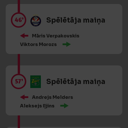
46’
Spēlētāja maiņa
Māris Verpakovskis
Viktors Morozs
57’
Spēlētāja maiņa
Andrejs Melders
Aleksejs Iļjins