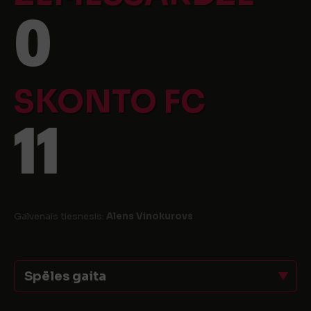
0
SKONTO FC
11
Galvenais tiesnesis:
Alens Vinokurovs
Spēles gaita