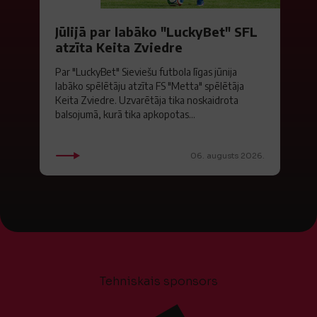
Jūlijā par labāko "LuckyBet" SFL
atzīta Keita Zviedre
Par "LuckyBet" Sieviešu futbola līgas jūnija
labāko spēlētāju atzīta FS "Metta" spēlētāja
Keita Zviedre. Uzvarētāja tika noskaidrota
balsojumā, kurā tika apkopotas...
06. augusts 2026.
Tehniskais sponsors