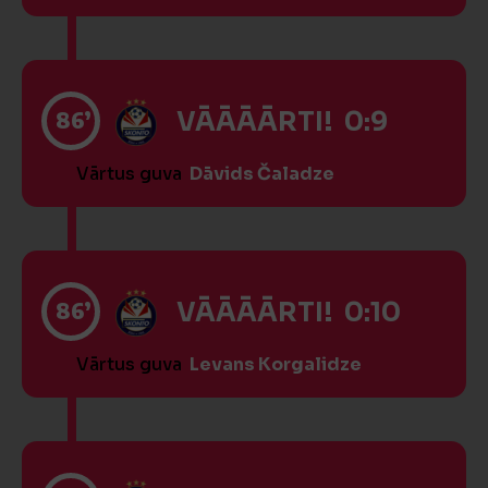
86’
VĀĀĀĀRTI! 0:9
Vārtus guva
Dāvids Čaladze
86’
VĀĀĀĀRTI! 0:10
Vārtus guva
Levans Korgalidze