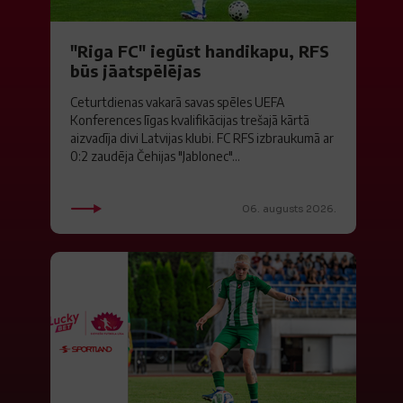
"Riga FC" iegūst handikapu, RFS
būs jāatspēlējas
Ceturtdienas vakarā savas spēles UEFA
Konferences līgas kvalifikācijas trešajā kārtā
aizvadīja divi Latvijas klubi. FC RFS izbraukumā ar
0:2 zaudēja Čehijas "Jablonec"...
06. augusts 2026.