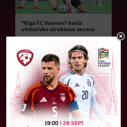
"Riga FC Women" beidz
vēsturisko eirokausu sezonu
Latvijas klubs "Riga FC Women" sestdien UEFA
Čempionu līgas kvalifikācijas otrajā kārtā ar 1:4
piekāpās Lietuvas "Gintra". Ar šo spēli Latvijas
klubam beidzās eirokausu...
08. augusts 2026.