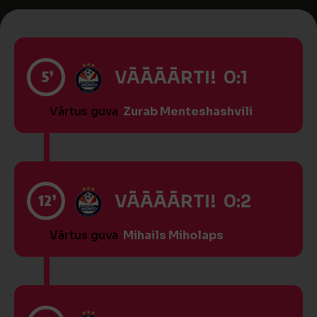
5’
VĀĀĀĀRTI! 0:1
Vārtus guva
Zurab Menteshashvili
12’
VĀĀĀĀRTI! 0:2
Vārtus guva
Mihails Miholaps