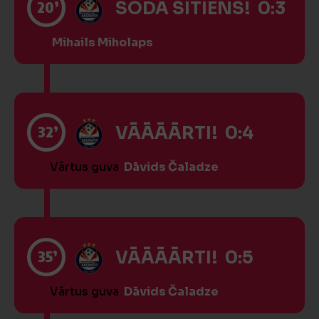
20’
SODA SITIENS! 0:3
Mihails Miholaps
32’
VĀĀĀĀRTI! 0:4
Vārtus guva
Dāvids Čaladze
35’
VĀĀĀĀRTI! 0:5
Vārtus guva
Dāvids Čaladze