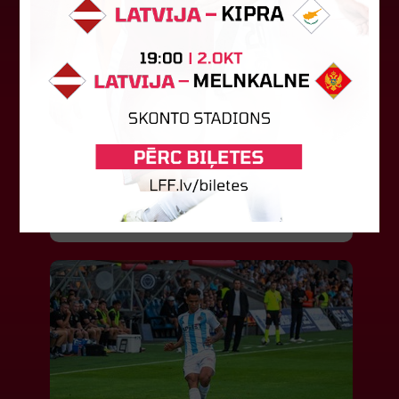
LFF DK 6. augusta lēmumi
LFF Disciplinārlietu komitejas sēdes protokols
Nr. DK 26/-38 Rīgā, 2026. gada 6. augustā.
Piedalās:Komitejas locekļi: Jevgenija
Tverjanoviča-Bore, Raivis Grīnbergs...
07. augusts 2026.