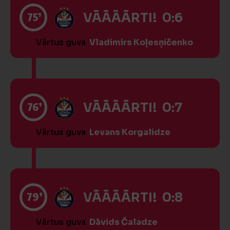
75’
VĀĀĀĀRTI! 0:6
Vārtus guva
Vladimirs Koļesņičenko
76’
VĀĀĀĀRTI! 0:7
Vārtus guva
Levans Korgalidze
79’
VĀĀĀĀRTI! 0:8
Vārtus guva
Dāvids Čaladze