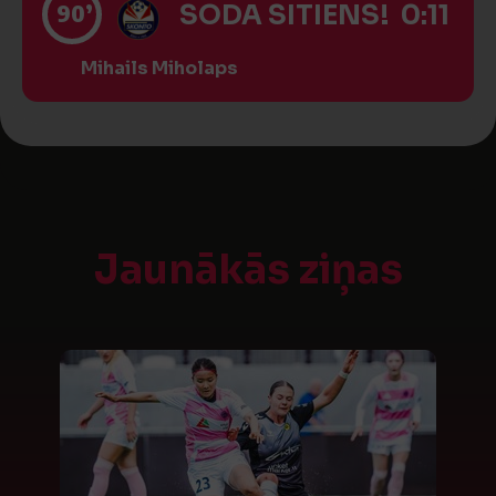
90’
SODA SITIENS! 0:11
Mihails Miholaps
Jaunākās ziņas