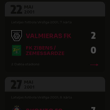
22
MAI
2001
Latvijas futbola Virslīga 2001, 7. kārta
2
VALMIERAS FK
0
FK ZIBENS /
ZEMESSARDZE
J. Daliņa stadions
27
MAI
2001
Latvijas futbola Virslīga 2001, 8. kārta