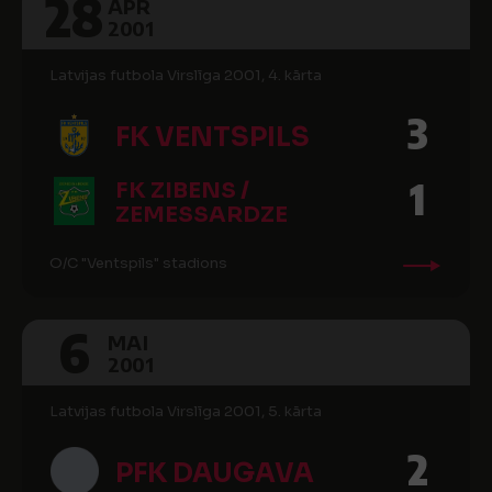
28
APR
2001
Latvijas futbola Virslīga 2001, 4. kārta
3
FK VENTSPILS
1
FK ZIBENS /
ZEMESSARDZE
O/C "Ventspils" stadions
6
MAI
2001
Latvijas futbola Virslīga 2001, 5. kārta
2
PFK DAUGAVA