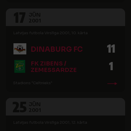
17
JŪN
2001
Latvijas futbola Virslīga 2001, 10. kārta
11
DINABURG FC
1
FK ZIBENS /
ZEMESSARDZE
Stadions "Celtnieks"
25
JŪN
2001
Latvijas futbola Virslīga 2001, 12. kārta