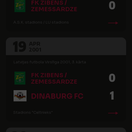
0
FK ZIBENS /
ZEMESSARDZE
A.S.K. stadions / LU stadions
19
APR
2001
Latvijas futbola Virslīga 2001, 3. kārta
0
FK ZIBENS /
ZEMESSARDZE
1
DINABURG FC
Stadions "Celtnieks"