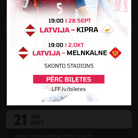
16
JŪL
2001
Latvijas futbola Virslīga 2001, 13. kārta
0
FK ZIBENS /
ZEMESSARDZE
4
SK LIEPĀJAS
METALURGS
Stadions "Celtnieks"
21
JŪL
2001
Latvijas futbola Virslīga 2001, 14. kārta