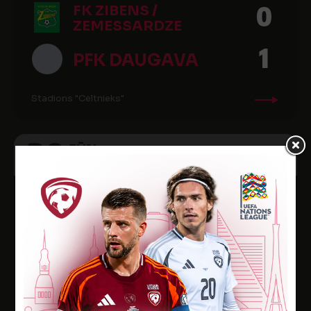
0
FK ZIBENS /
ZEMESSARDZE
1
PFK DAUGAVA
Stadions "Celtnieks"
30
JŪN
2001
Latvijas futbola Virslīga 2001, 11. kārta
1
FK ZIBENS /
ZEMESSARDZE
4
FK VENTSPILS
Stadions "Celtnieks"