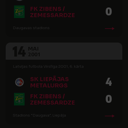
0
FK ZIBENS /
ZEMESSARDZE
Daugavas stadions
14
MAI
2001
Latvijas futbola Virslīga 2001, 6. kārta
4
SK LIEPĀJAS
METALURGS
0
FK ZIBENS /
ZEMESSARDZE
Stadions “Daugava”, Liepāja