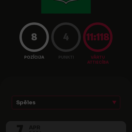
8
4
11:118
POZĪCIJA
PUNKTI
VĀRTU
ATTIECĪBA
Spēles
7
APR