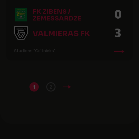
0
FK ZIBENS /
ZEMESSARDZE
3
VALMIERAS FK
Stadions "Celtnieks"
1
2