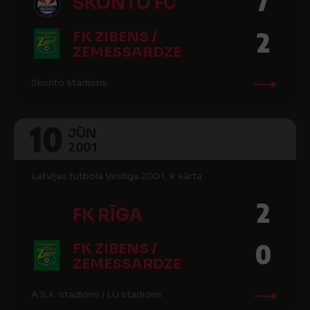
7
SKONTO FC
2
FK ZIBENS /
ZEMESSARDZE
Skonto stadions
10
JŪN
2001
Latvijas futbola Virslīga 2001, 9. kārta
2
FK RĪGA
0
FK ZIBENS /
ZEMESSARDZE
A.S.K. stadions / LU stadions