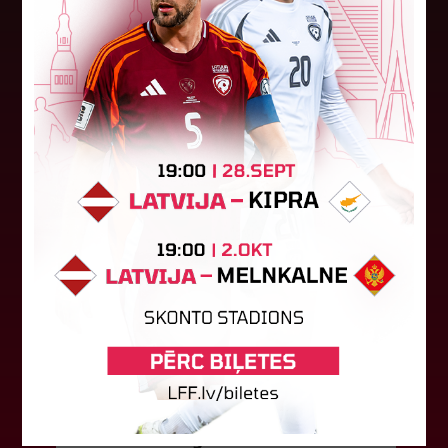
"Riga FC Women" beidz
vēsturisko eirokausu sezonu
Latvijas klubs "Riga FC Women" sestdien UEFA
Čempionu līgas kvalifikācijas otrajā kārtā ar 1:4
piekāpās Lietuvas "Gintra". Ar šo spēli Latvijas
klubam beidzās eirokausu...
08. augusts 2026.
LFF DK 6. augusta lēmumi