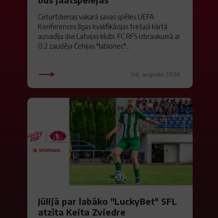
Ceturtdienas vakarā savas spēles UEFA
Konferences līgas kvalifikācijas trešajā kārtā
aizvadīja divi Latvijas klubi. FC RFS izbraukumā ar
0:2 zaudēja Čehijas "Jablonec"...
06. augusts 2026.
Jūlijā par labāko "LuckyBet" SFL
atzīta Keita Zviedre