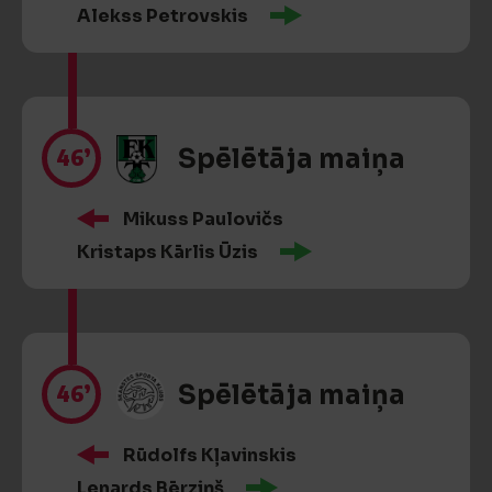
Alekss Petrovskis
46’
Spēlētāja maiņa
Mikuss Paulovičs
Kristaps Kārlis Ūzis
46’
Spēlētāja maiņa
Rūdolfs Kļavinskis
Lenards Bērziņš