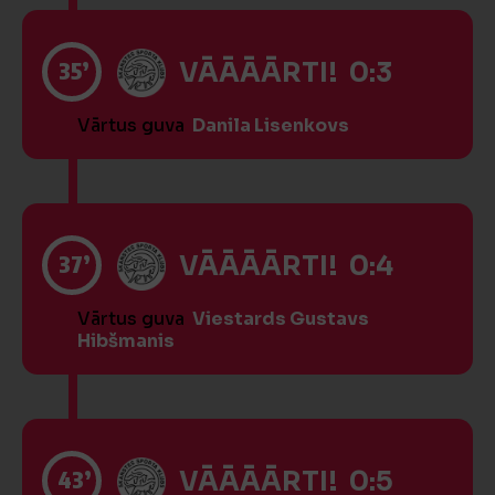
35’
VĀĀĀĀRTI! 0:3
Vārtus guva
Danila Lisenkovs
37’
VĀĀĀĀRTI! 0:4
Vārtus guva
Viestards Gustavs
Hibšmanis
43’
VĀĀĀĀRTI! 0:5