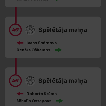
46’
Spēlētāja maiņa
Ivans Smirnovs
Renārs Oškamps
46’
Spēlētāja maiņa
Roberts Krūms
Mihails Ostapovs