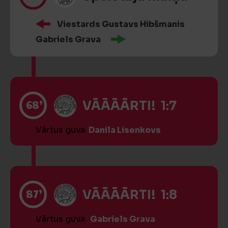
Viestards Gustavs Hibšmanis
Gabriels Grava
68’
VĀĀĀĀRTI! 1:7
Vārtus guva
Danila Lisenkovs
87’
VĀĀĀĀRTI! 1:8
Vārtus guva
Gabriels Grava