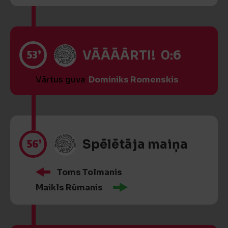
53’
VĀĀĀĀRTI! 0:6
Vārtus guva
Dominiks Romenskis
56’
Spēlētāja maiņa
Toms Tolmanis
Maikls Rūmanis