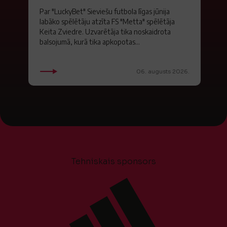
Par "LuckyBet" Sieviešu futbola līgas jūnija
labāko spēlētāju atzīta FS "Metta" spēlētāja
Keita Zviedre. Uzvarētāja tika noskaidrota
balsojumā, kurā tika apkopotas...
06. augusts 2026.
Tehniskais sponsors