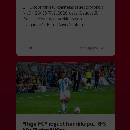
LFF Disciplinārlietu komitejas sēdes protokols
Nr. DK 26/-38 Rīgā, 2026. gada 6. augustā.
Piedalās:Komitejas locekļi: Jevgenija
Tverjanoviča-Bore, Raivis Grīnbergs...
07. augusts 2026.
"Riga FC" iegūst handikapu, RFS
būs jāatspēlējas