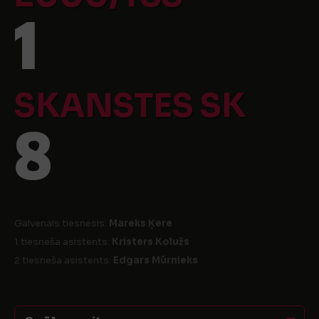
1
SKANSTES SK
8
Galvenais tiesnesis:
Mareks Ķere
1 tiesneša asistents:
Kristers Kolužs
2 tiesneša asistents:
Edgars Mūrnieks