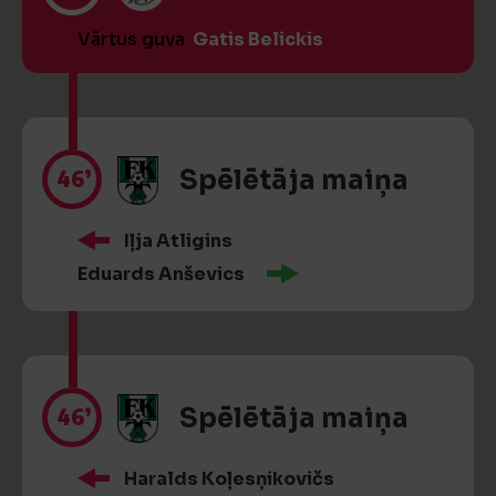
Vārtus guva
Gatis Belickis
46’
Spēlētāja maiņa
Iļja Atligins
Eduards Anševics
46’
Spēlētāja maiņa
Haralds Koļesņikovičs