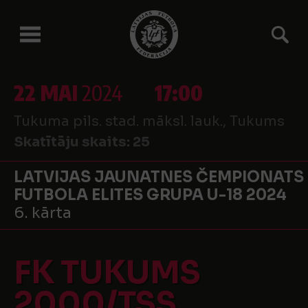
22 MAI
2024
17:00
Tukuma pils. stad. māksl. lauk., Tukums
Skatītāju skaits:
25
LATVIJAS JAUNATNES ČEMPIONATS
FUTBOLA ELITES GRUPA U-18 2024
6. kārta
FK TUKUMS
2000/TSS