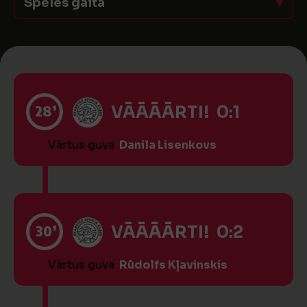
Spēles gaita
28’
VĀĀĀĀRTI! 0:1
Vārtus guva
Danila Lisenkovs
30’
VĀĀĀĀRTI! 0:2
Vārtus guva
Rūdolfs Kļavinskis