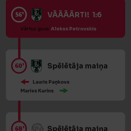
56’
VĀĀĀĀRTI! 1:6
Vārtus guva
Alekss Petrovskis
60’
Spēlētāja maiņa
Lauris Paņkovs
Mariss Kurins
68’
Spēlētāja maiņa