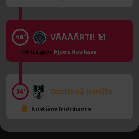
48’
VĀĀĀĀRTI! 1:1
Vārtus guva
Pjotrs Novikovs
54’
Dzeltenā kartīte
Kristiāns Fridrihsons