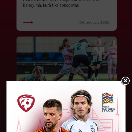
balsojumā, kurā tika apkopotas...
06. augusts 2026.
"Riga FC Women" liek kārtīgi
pasvīst dānietēm
Latvijas čempions sieviešu futbolā "Riga FC
Women" trešdien aizvadīja UEFA Čempionu līgas
kvalifikācijas otrās kārtas pusfināla spēli Dānijā