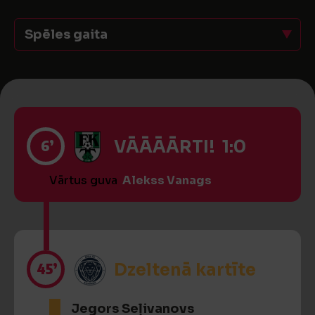
Spēles gaita
6’
VĀĀĀĀRTI! 1:0
Vārtus guva
Alekss Vanags
45’
Dzeltenā kartīte
Jegors Seļivanovs