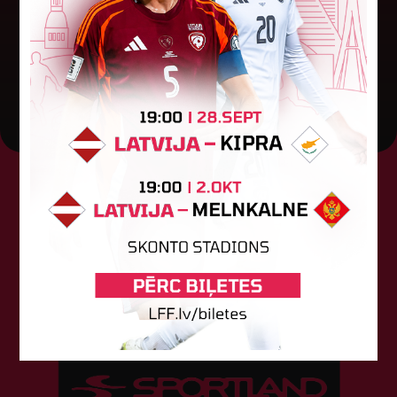
pret "HB Køge". Cīņā pret...
05. augusts 2026.
Tehniskais sponsors