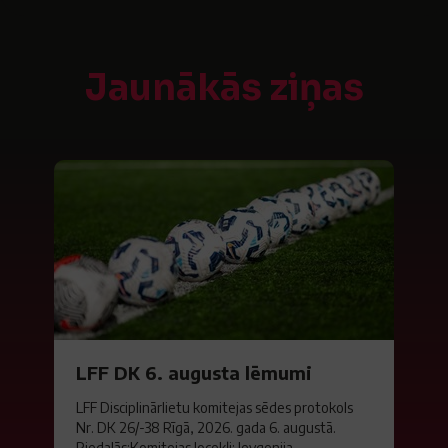
Jaunākās ziņas
LFF DK 6. augusta lēmumi
LFF Disciplinārlietu komitejas sēdes protokols
Nr. DK 26/-38 Rīgā, 2026. gada 6. augustā.
Piedalās:Komitejas locekļi: Jevgenija