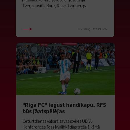
Tverjanoviča-Bore, Raivis Grīnbergs...
07. augusts 2026.
"Riga FC" iegūst handikapu, RFS
būs jāatspēlējas
Ceturtdienas vakarā savas spēles UEFA
Konferences līgas kvalifikācijas trešajā kārtā