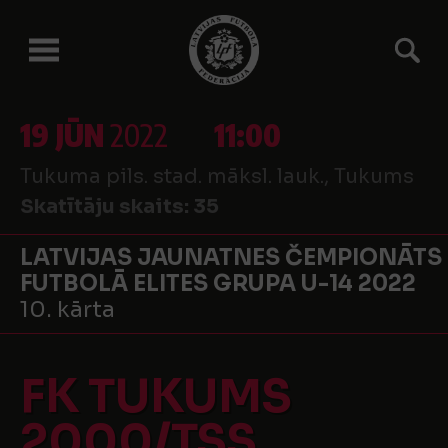
19 JŪN
2022
11:00
Tukuma pils. stad. māksl. lauk., Tukums
Skatītāju skaits:
35
LATVIJAS JAUNATNES ČEMPIONĀTS
FUTBOLĀ ELITES GRUPA U-14 2022
10. kārta
FK TUKUMS
2000/TSS