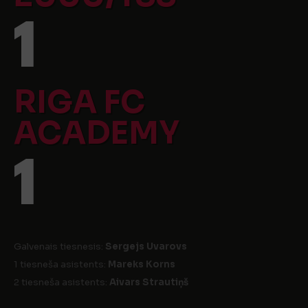
1
RIGA FC
ACADEMY
1
Galvenais tiesnesis:
Sergejs Uvarovs
1 tiesneša asistents:
Mareks Korns
2 tiesneša asistents:
Aivars Strautiņš