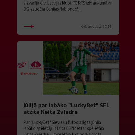
aizvadīja divi Latvijas klubi. FC RFS izbraukumā ar
0:2 zaudēja Čehijas "Jablonec"...
06. augusts 2026.
Jūlijā par labāko "LuckyBet" SFL
atzīta Keita Zviedre
Par "LuckyBet" Sieviešu futbola līgas jūnija
labāko spēlētāju atzīta FS "Metta" spēlētāja
Keita Zviedre. Uzvarētāja tika noskaidrota