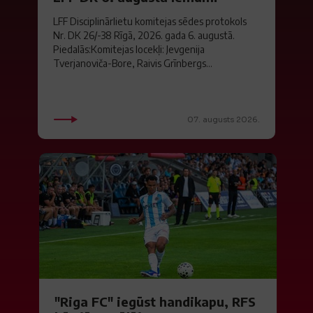
LFF Disciplinārlietu komitejas sēdes protokols
Nr. DK 26/-38 Rīgā, 2026. gada 6. augustā.
Piedalās:Komitejas locekļi: Jevgenija
Tverjanoviča-Bore, Raivis Grīnbergs...
07. augusts 2026.
"Riga FC" iegūst handikapu, RFS