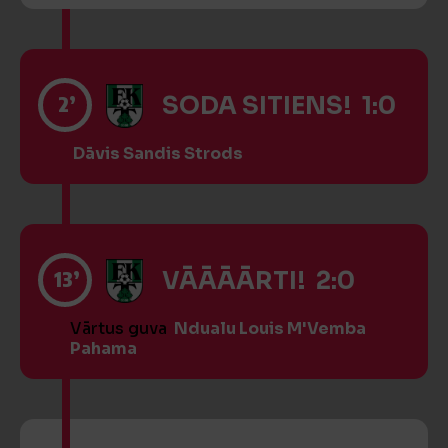
2’
SODA SITIENS! 1:0
Dāvis Sandis Strods
13’
VĀĀĀĀRTI! 2:0
Vārtus guva
Ndualu Louis M'Vemba
Pahama