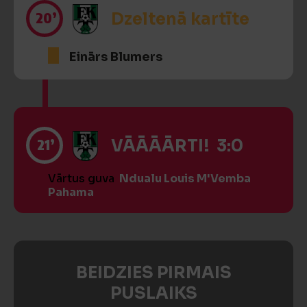
20’
Dzeltenā kartīte
Einārs Blumers
21’
VĀĀĀĀRTI! 3:0
Vārtus guva
Ndualu Louis M'Vemba
Pahama
BEIDZIES PIRMAIS
PUSLAIKS