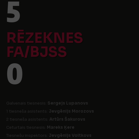
5
RĒZEKNES
FA/BJSS
0
Galvenais tiesnesis:
Sergejs Lupanovs
1 tiesneša asistents:
Jevgēnijs Morozovs
2 tiesneša asistents:
Artūrs Šakurovs
Ceturtais tiesnesis:
Mareks Ķere
Tiesnešu inspektors:
Jevgēnijs Voitkovs