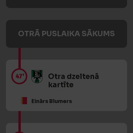
OTRĀ PUSLAIKA SĀKUMS
47’
Otra dzeltenā
kartīte
Einārs Blumers