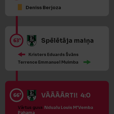
Deniss Berjoza
63’
Spēlētāja maiņa
Kristers Eduards Švāns
Terrence Emmanuel Muimba
66’
VĀĀĀĀRTI! 4:0
Vārtus guva
Ndualu Louis M'Vemba
Pahama