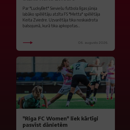
Par "LuckyBet" Sieviešu futbola līgas jūnija
labāko spēlētāju atzīta FS "Metta" spēlētāja
Keita Zviedre. Uzvarētāja tika noskaidrota
balsojumā, kurā tika apkopotas...
06. augusts 2026.
"Riga FC Women" liek kārtīgi
pasvīst dānietēm