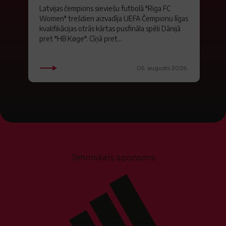
Latvijas čempions sieviešu futbolā "Riga FC
Women" trešdien aizvadīja UEFA Čempionu līgas
kvalifikācijas otrās kārtas pusfināla spēli Dānijā
pret "HB Køge". Cīņā pret...
05. augusts 2026.
Tehniskais sponsors