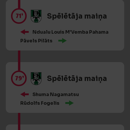
71’
Spēlētāja maiņa
Ndualu Louis M'Vemba Pahama
Pāvels Pilāts
79’
Spēlētāja maiņa
Shuma Nagamatsu
Rūdolfs Fogelis