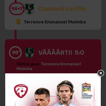
90
+1’
Dzeltenā kartīte
Terrence Emmanuel Muimba
90’
VĀĀĀĀRTI! 5:0
Vārtus guva
Terrence Emmanuel
Muimba
SPĒLE BEIGUSIES!