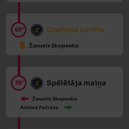
69’
Dzeltenā kartīte
Žanuels Skopenko
70’
Spēlētāja maiņa
Žanuels Skopenko
Antons Petrovs