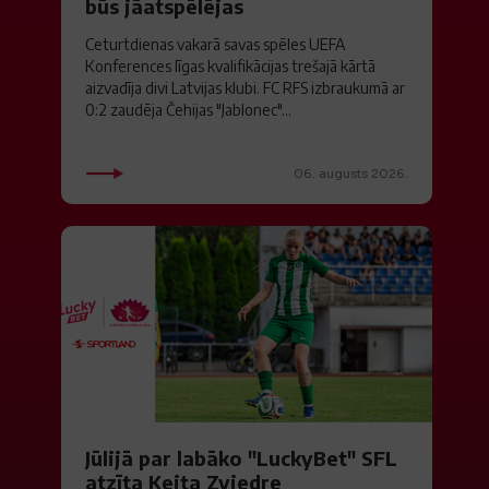
būs jāatspēlējas
Ceturtdienas vakarā savas spēles UEFA
Konferences līgas kvalifikācijas trešajā kārtā
aizvadīja divi Latvijas klubi. FC RFS izbraukumā ar
0:2 zaudēja Čehijas "Jablonec"...
06. augusts 2026.
Jūlijā par labāko "LuckyBet" SFL
atzīta Keita Zviedre