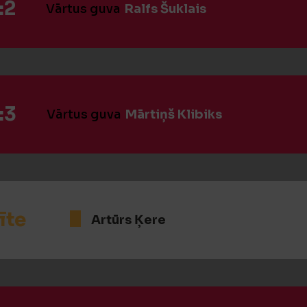
:2
Vārtus guva
Ralfs Šuklais
:3
Vārtus guva
Mārtiņš Klibiks
īte
Artūrs Ķere