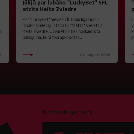
S
Jūlijā par labāko "LuckyBet" SFL
atzīta Keita Zviedre
Par "LuckyBet" Sieviešu futbola līgas jūnija
L
labāko spēlētāju atzīta FS "Metta" spēlētāja
W
ar
Keita Zviedre. Uzvarētāja tika noskaidrota
k
balsojumā, kurā tika apkopotas...
p
6.
06. augusts 2026.
Tehniskais sponsors