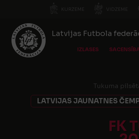
KURZEME
VIDZEME
Latvijas Futbola federā
IZLASES
SACENSĪB
Tukuma pilsēt
LATVIJAS JAUNATNES ČEMP
FK 