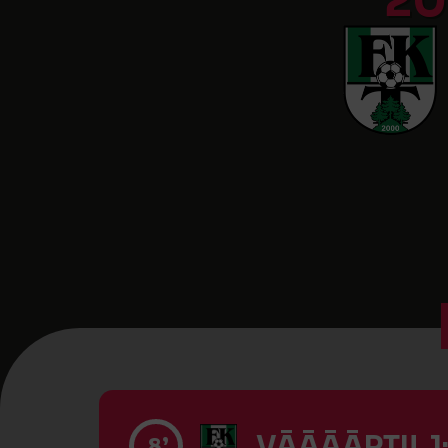
20
VĀĀĀĀRTI! 1
8’