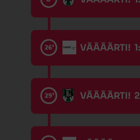
VĀĀĀĀRTI! 1:
26’
VĀĀĀĀRTI! 2
29’