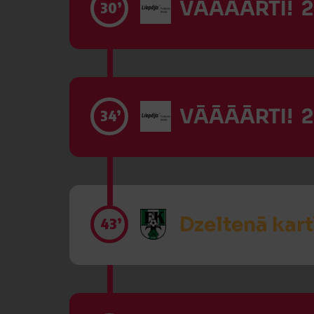
VĀĀĀĀRTI! 2
30’
VĀĀĀĀRTI! 2
34’
Dzeltenā kart
43’