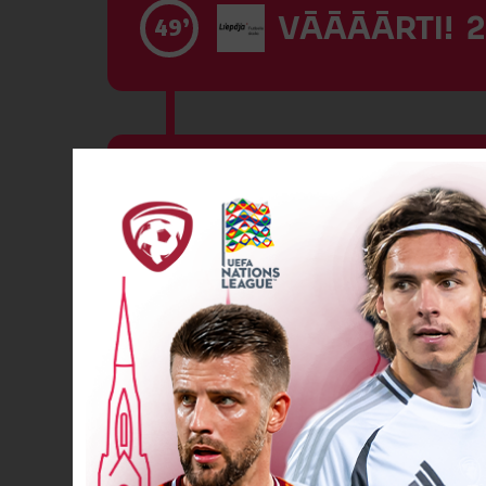
VĀĀĀĀRTI! 2
49’
VĀĀĀĀRTI! 3
53’
VĀĀĀĀRTI! 3
56’