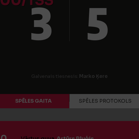
00/TSS
3
5
Galvenais tiesnesis:
Marko Ķere
SPĒLES GAITA
SPĒLES PROTOKOLS
:0
Vārtus guva
Artūrs Pluģis