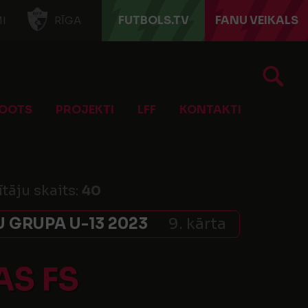
FUTBOLS.TV
FANU VEIKALS
I
RĪGA
OOTS
PROJEKTI
LFF
KONTAKTI
ītāju skaits:
40
 GRUPA U-13 2023
9. kārta
AS FS