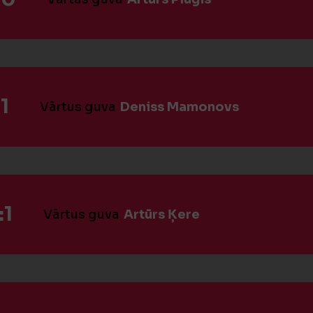
1
Vārtus guva
Deniss Mamonovs
:1
Vārtus guva
Artūrs Ķere