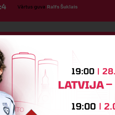
:4
Vārtus guva
Ralfs Šuklais
:4
Vārtus guva
Ivans Kuzmickis
:5
Vārtus guva
Daņila Klokeļs