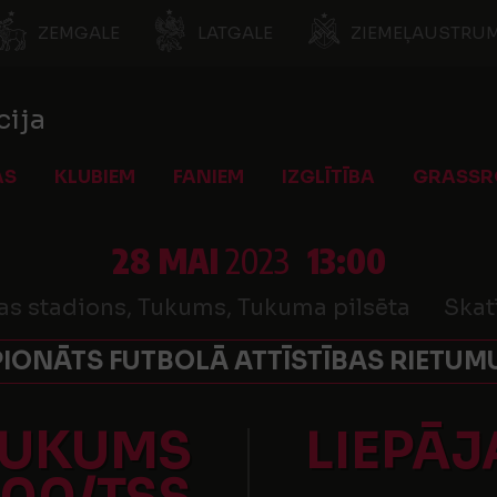
ZEMGALE
LATGALE
ZIEMEĻAUSTRUM
cija
AS
KLUBIEM
FANIEM
IZGLĪTĪBA
GRASSR
28 MAI
2023
13:00
as stadions, Tukums, Tukuma pilsēta
Skat
IONĀTS FUTBOLĀ ATTĪSTĪBAS RIETUMU
TUKUMS
LIEPĀJ