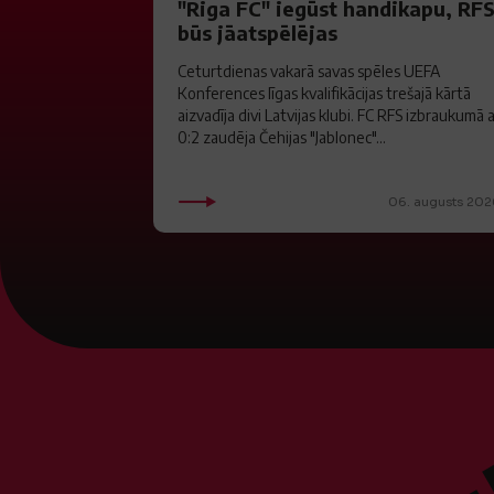
"Riga FC" iegūst handikapu, RF
būs jāatspēlējas
Ceturtdienas vakarā savas spēles UEFA
Konferences līgas kvalifikācijas trešajā kārtā
aizvadīja divi Latvijas klubi. FC RFS izbraukumā 
0:2 zaudēja Čehijas "Jablonec"...
06. augusts 202