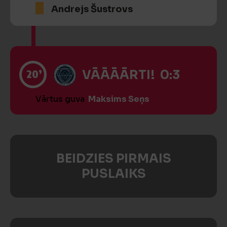
Andrejs Šustrovs
20’
VĀĀĀĀRTI! 0:3
Vārtus guva
Maksims Seņs
BEIDZIES PIRMAIS
PUSLAIKS