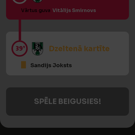
Vārtus guva
Vitālijs Smirnovs
39’
Dzeltenā kartīte
Sandijs Joksts
SPĒLE BEIGUSIES!