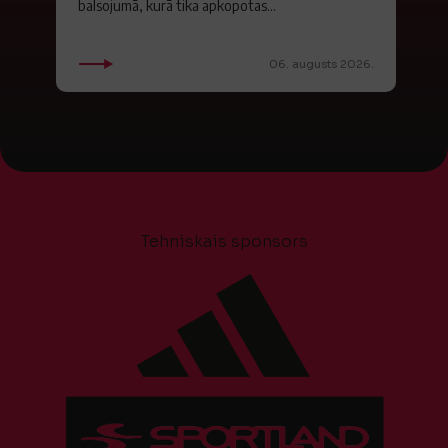
balsojumā, kurā tika apkopotas...
06. augusts 2026.
Tehniskais sponsors