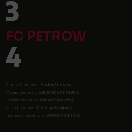
3
FC PETROW
4
Pirmais tiesnesis:
Andris Utināns
Otrais tiesnesis:
Eduards Borisevičs
Trešais tiesnesis:
Aivars Strautiņš
Laika tiesnesis:
Dmitrijs Stulpiņš
Tiesnešu inspektors:
Boriss Adjutovs