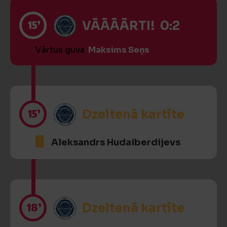
15’
VĀĀĀĀRTI! 0:2
Vārtus guva
Maksims Seņs
15’
Dzeltenā kartīte
Aleksandrs Hudaiberdijevs
18’
Dzeltenā kartīte