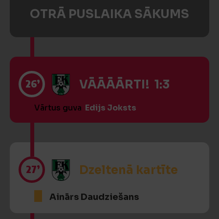
OTRĀ PUSLAIKA SĀKUMS
26’
VĀĀĀĀRTI! 1:3
Vārtus guva
Edijs Joksts
27’
Dzeltenā kartīte
Ainārs Daudziešans