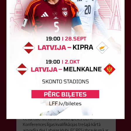
Tverjanoviča-Bore, Raivis Grīnbergs...
07. augusts 2026.
"Riga FC" iegūst handikapu, RFS
būs jāatspēlējas
Ceturtdienas vakarā savas spēles UEFA
Konferences līgas kvalifikācijas trešajā kārtā
aizvadīja divi Latvijas klubi. FC RFS izbraukumā ar