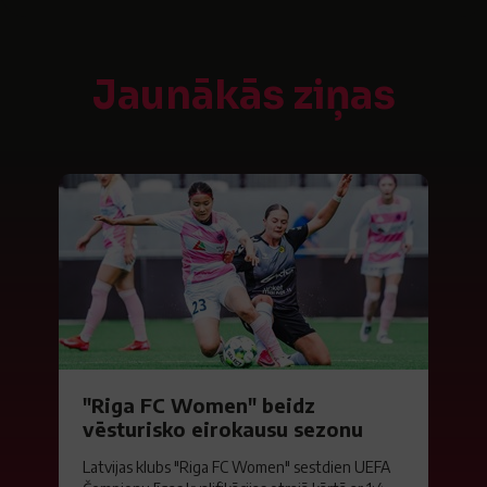
Jaunākās ziņas
"Riga FC Women" beidz
vēsturisko eirokausu sezonu
Latvijas klubs "Riga FC Women" sestdien UEFA