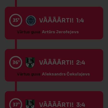
35’
VĀĀĀĀRTI! 1:4
Vārtus guva
Artūrs Jerofejevs
36’
VĀĀĀĀRTI! 2:4
Vārtus guva
Aleksandrs Čekulajevs
37’
VĀĀĀĀRTI! 3:4