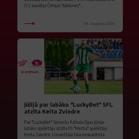
0:2 zaudēja Čehijas "Jablonec"...
06. augusts 2026.
Jūlijā par labāko "LuckyBet" SFL
atzīta Keita Zviedre
Par "LuckyBet" Sieviešu futbola līgas jūnija
labāko spēlētāju atzīta FS "Metta" spēlētāja
Keita Zviedre. Uzvarētāja tika noskaidrota