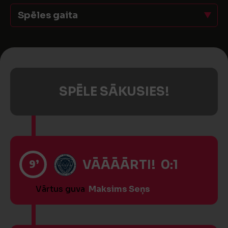
Spēles gaita
SPĒLE SĀKUSIES!
9’
VĀĀĀĀRTI! 0:1
Vārtus guva
Maksims Seņs