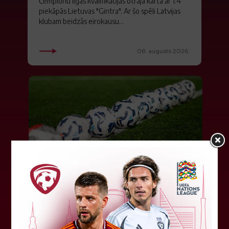
Čempionu līgas kvalifikācijas otrajā kārtā ar 1:4
piekāpās Lietuvas "Gintra". Ar šo spēli Latvijas
klubam beidzās eirokausu...
08. augusts 2026.
LFF DK 6. augusta lēmumi
LFF Disciplinārlietu komitejas sēdes protokols
Nr. DK 26/-38 Rīgā, 2026. gada 6. augustā.
Piedalās:Komitejas locekļi: Jevgenija