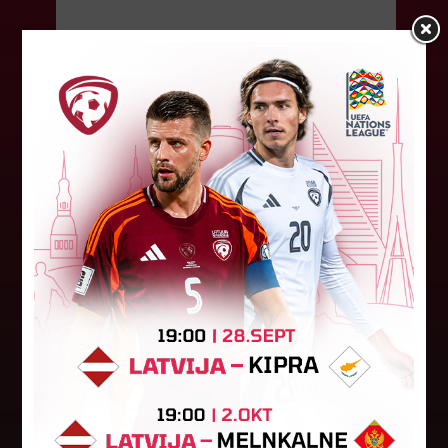
06. augusts 2026.
"Riga FC Women" liek kārtīgi
pasvīst dānietēm
Latvijas čempions sieviešu futbolā "Riga FC
Women" trešdien aizvadīja UEFA Čempionu līgas
kvalifikācijas otrās kārtas pusfināla spēli Dānijā
pret "HB Køge". Cīņā pret...