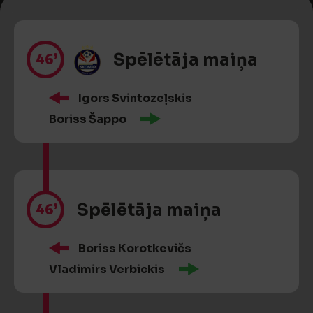
46’
Spēlētāja maiņa
Igors Svintozeļskis
Boriss Šappo
46’
Spēlētāja maiņa
Boriss Korotkevičs
Vladimirs Verbickis