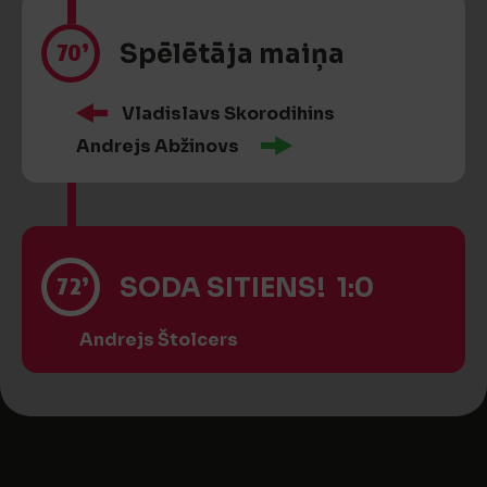
70’
Spēlētāja maiņa
Vladislavs Skorodihins
Andrejs Abžinovs
72’
SODA SITIENS! 1:0
Andrejs Štolcers