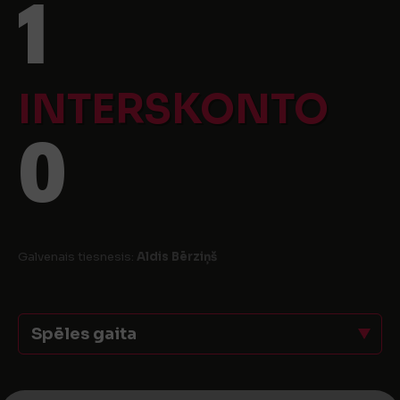
1
INTERSKONTO
0
Galvenais tiesnesis:
Aldis Bērziņš
Spēles gaita