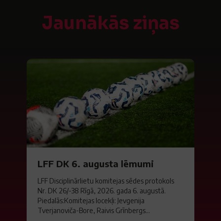
Jaunākās ziņas
LFF DK 6. augusta lēmumi
LFF Disciplinārlietu komitejas sēdes protokols
Nr. DK 26/-38 Rīgā, 2026. gada 6. augustā.
Piedalās:Komitejas locekļi: Jevgenija
Tverjanoviča-Bore, Raivis Grīnbergs...