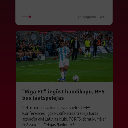
07. augusts 2026.
"Riga FC" iegūst handikapu, RFS
būs jāatspēlējas
Ceturtdienas vakarā savas spēles UEFA
Konferences līgas kvalifikācijas trešajā kārtā
aizvadīja divi Latvijas klubi. FC RFS izbraukumā ar
0:2 zaudēja Čehijas "Jablonec"...