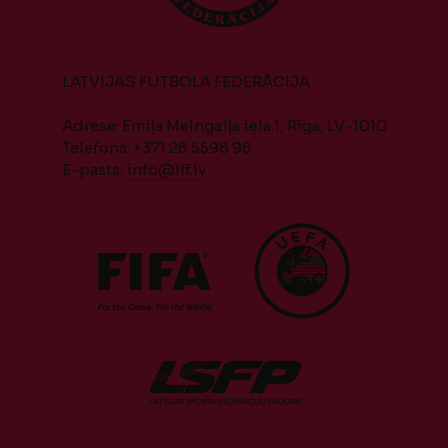
LATVIJAS FUTBOLA FEDERĀCIJA
Adrese: Emiļa Melngaiļa iela 1, Rīga, LV-1010
Telefons: +371 28 5598 98
E-pasts:
info@lff.lv