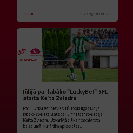
06. augusts 2026.
Jūlijā par labāko "LuckyBet" SFL
atzīta Keita Zviedre
Par "LuckyBet" Sieviešu futbola līgas jūnija
labāko spēlētāju atzīta FS "Metta" spēlētāja
Keita Zviedre. Uzvarētāja tika noskaidrota
balsojumā, kurā tika apkopotas...