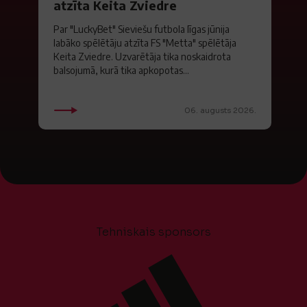
atzīta Keita Zviedre
Par "LuckyBet" Sieviešu futbola līgas jūnija
labāko spēlētāju atzīta FS "Metta" spēlētāja
Keita Zviedre. Uzvarētāja tika noskaidrota
balsojumā, kurā tika apkopotas...
06. augusts 2026.
Tehniskais sponsors