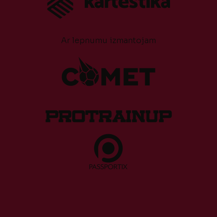
Ar lepnumu izmantojam