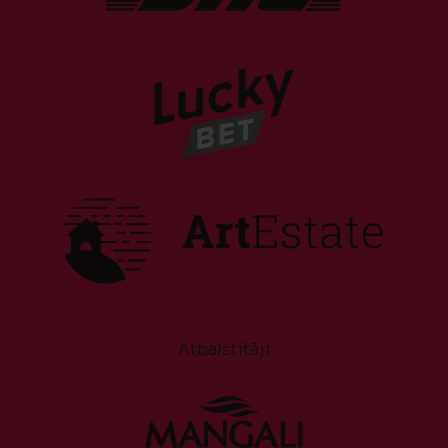
Atbalstītāji