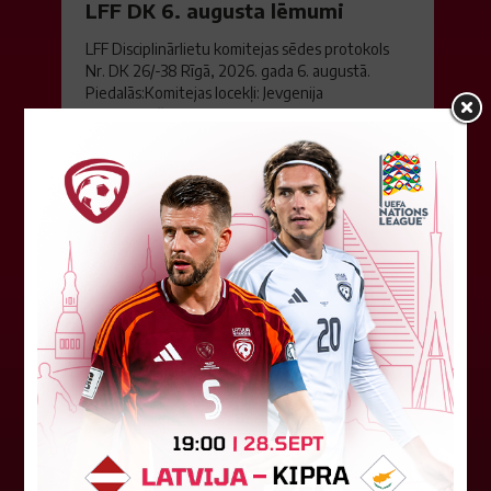
LFF DK 6. augusta lēmumi
LFF Disciplinārlietu komitejas sēdes protokols
Nr. DK 26/-38 Rīgā, 2026. gada 6. augustā.
Piedalās:Komitejas locekļi: Jevgenija
Tverjanoviča-Bore, Raivis Grīnbergs...
07. augusts 2026.
"Riga FC" iegūst handikapu, RFS