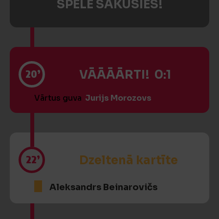
SPĒLE SĀKUSIES!
20’
VĀĀĀĀRTI! 0:1
Vārtus guva
Jurijs Morozovs
22’
Dzeltenā kartīte
Aleksandrs Beinarovičs