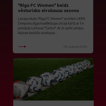
"Riga FC Women" beidz
vēsturisko eirokausu sezonu
Latvijas klubs "Riga FC Women" sestdien UEFA
Čempionu līgas kvalifikācijas otrajā kārtā ar 1:4
piekāpās Lietuvas "Gintra". Ar šo spēli Latvijas
klubam beidzās eirokausu...
08. augusts 2026.