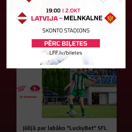
būs jāatspēlējas
Ceturtdienas vakarā savas spēles UEFA
Konferences līgas kvalifikācijas trešajā kārtā
aizvadīja divi Latvijas klubi. FC RFS izbraukumā ar
0:2 zaudēja Čehijas "Jablonec"...
06. augusts 2026.
Jūlijā par labāko "LuckyBet" SFL