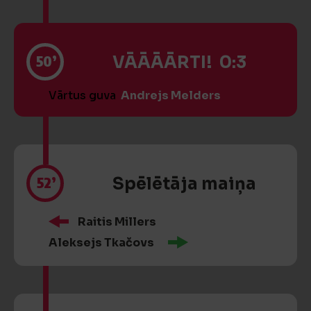
50’
VĀĀĀĀRTI! 0:3
Vārtus guva
Andrejs Melders
52’
Spēlētāja maiņa
Raitis Millers
Aleksejs Tkačovs