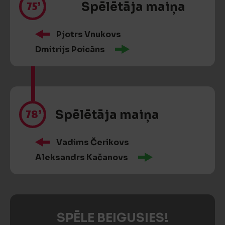
75’
Spēlētāja maiņa
Pjotrs Vnukovs
Dmitrijs Poicāns
78’
Spēlētāja maiņa
Vadims Čerikovs
Aleksandrs Kačanovs
SPĒLE BEIGUSIES!