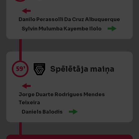
Danilo Perassolli Da Cruz Albuquerque
Sylvin Mulumba Kayembe Ilolo
59’
Spēlētāja maiņa
Jorge Duarte Rodrigues Mendes
Teixeira
Daniels Balodis