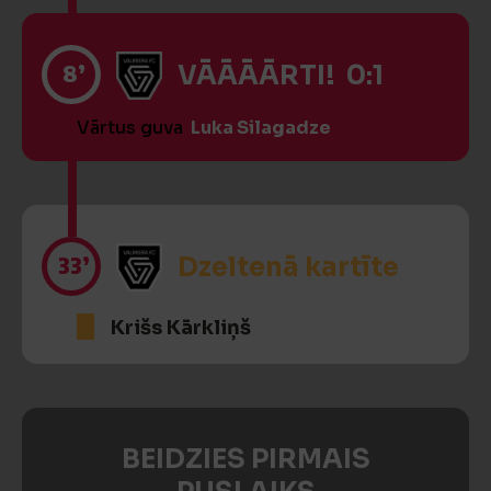
8’
VĀĀĀĀRTI! 0:1
Vārtus guva
Luka Silagadze
33’
Dzeltenā kartīte
Krišs Kārkliņš
BEIDZIES PIRMAIS