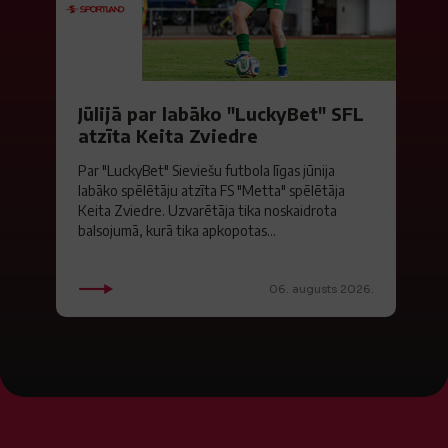
Jūlijā par labāko "LuckyBet" SFL
atzīta Keita Zviedre
Par "LuckyBet" Sieviešu futbola līgas jūnija
labāko spēlētāju atzīta FS "Metta" spēlētāja
Keita Zviedre. Uzvarētāja tika noskaidrota
balsojumā, kurā tika apkopotas...
06. augusts 2026.