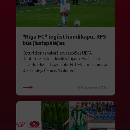
"Riga FC" iegūst handikapu, RFS
būs jāatspēlējas
Ceturtdienas vakarā savas spēles UEFA
Konferences līgas kvalifikācijas trešajā kārtā
aizvadīja divi Latvijas klubi. FC RFS izbraukumā ar
0:2 zaudēja Čehijas "Jablonec"...
06. augusts 2026.