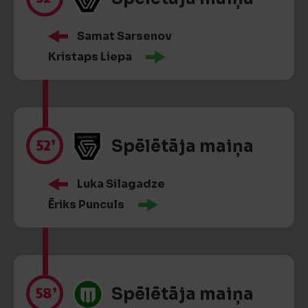
Samat Sarsenov
Kristaps Liepa
52’
Spēlētāja maiņa
Luka Silagadze
Ēriks Punculs
58’
Spēlētāja maiņa