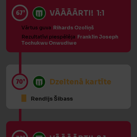
67’
VĀĀĀĀRTI! 1:1
Vārtus guva
Rihards Ozoliņš
Rezultatīvi piespēlēja
Franklin Joseph
Tochukwu Onwudiwe
70’
Dzeltenā kartīte
Rendijs Šibass