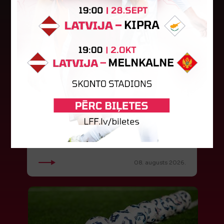
"Riga FC Women" beidz
vēsturisko eirokausu sezonu
Latvijas klubs "Riga FC Women" sestdien UEFA
Čempionu līgas kvalifikācijas otrajā kārtā ar 1:4
piekāpās Lietuvas "Gintra". Ar šo spēli Latvijas
klubam beidzās eirokausu...
08. augusts 2026.