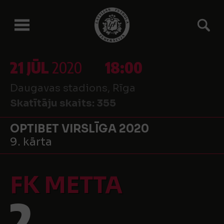
21 JŪL
2020
18:00
Daugavas stadions, Rīga
Skatītāju skaits:
355
OPTIBET VIRSLĪGA 2020
9. kārta
FK METTA
2