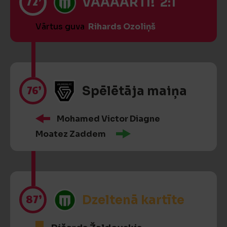
72’
VĀĀĀĀRTI! 2:1
Vārtus guva
Rihards Ozoliņš
76’
Spēlētāja maiņa
Mohamed Victor Diagne
Moatez Zaddem
87’
Dzeltenā kartīte