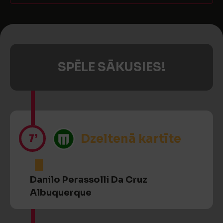
SPĒLE SĀKUSIES!
7’
Dzeltenā kartīte
Danilo Perassolli Da Cruz
Albuquerque