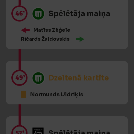
46’
Spēlētāja maiņa
Matīss Zēģele
Ričards Žaldovskis
49’
Dzeltenā kartīte
Normunds Uldriķis
52’
Spēlētāja maiņa