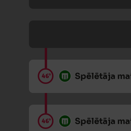
Spēlētāja ma
46’
Spēlētāja ma
46’