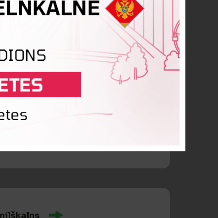
rd Benato Bekima Kouoh
Putrāns
ilškalns