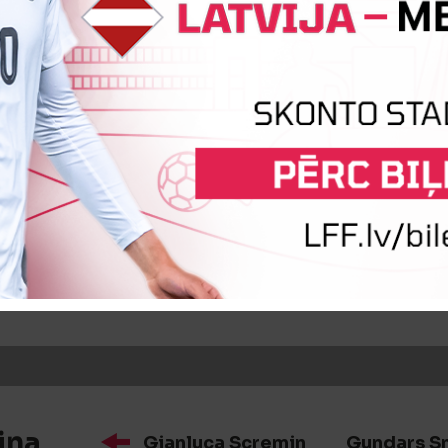
iņa
Artem Kholod
Claude Berna
iņa
Bogdans Samoilovs
Daniils 
iņa
Gianluca Scremin
Gundars Sm