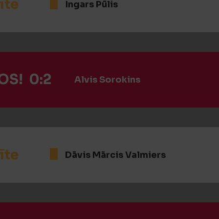
īte
Ingars Pūlis
OS! 0:2
Alvis Sorokins
īte
Dāvis Mārcis Valmiers