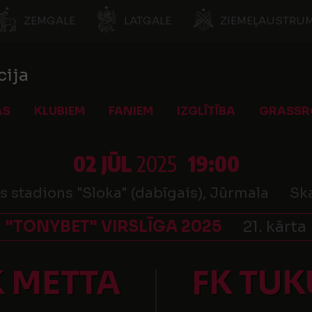
ZEMGALE
LATGALE
ZIEMEĻAUSTRUM
cija
AS
KLUBIEM
FANIEM
IZGLĪTĪBA
GRASSR
02 JŪL
2025
19:00
s stadions "Sloka" (dabīgais), Jūrmala
Ska
"TONYBET" VIRSLĪGA 2025
21. kārta
K METTA
FK TU