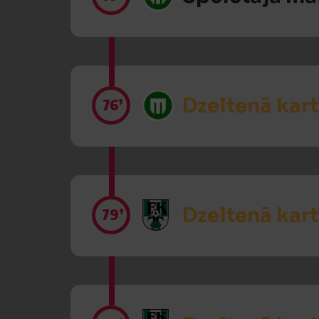
Dzeltenā kart
76’
Dzeltenā kart
79’