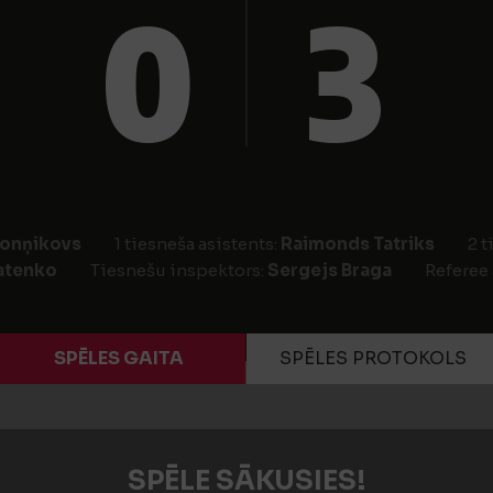
0
3
jonņikovs
1 tiesneša asistents:
Raimonds Tatriks
2 t
datenko
Tiesnešu inspektors:
Sergejs Braga
Referee
SPĒLES GAITA
SPĒLES PROTOKOLS
SPĒLE SĀKUSIES!