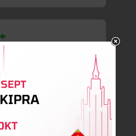
ura
lmiers