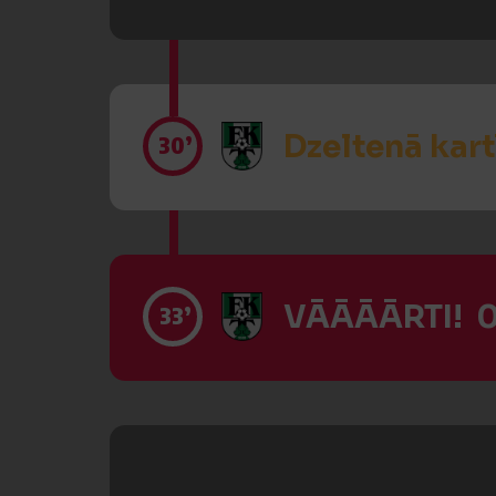
Dzeltenā kart
30’
VĀĀĀĀRTI! 0
33’