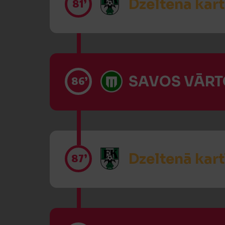
Dzeltenā kart
81’
SAVOS VĀRT
86’
Dzeltenā kart
87’