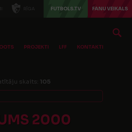
FUTBOLS.TV
FANU VEIKALS
I
RĪGA
OOTS
PROJEKTI
LFF
KONTAKTI
tītāju skaits:
105
KUMS 2000