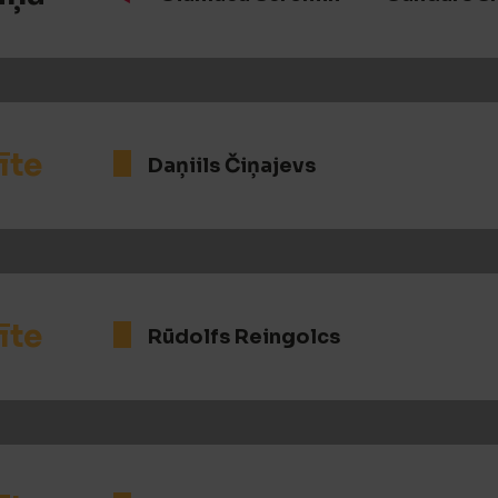
īte
Daņiils Čiņajevs
īte
Rūdolfs Reingolcs