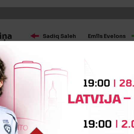
iņa
Sadiq Saleh
Emīls Evelons
iņa
Kristofers Rēķis
Abdul Bang
iņa
Raivis Ķiršs
Dāvis Mārcis Va