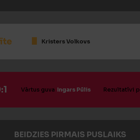
īte
Kristers Volkovs
:1
Vārtus guva
Ingars Pūlis
Rezultatīvi 
BEIDZIES PIRMAIS PUSLAIKS