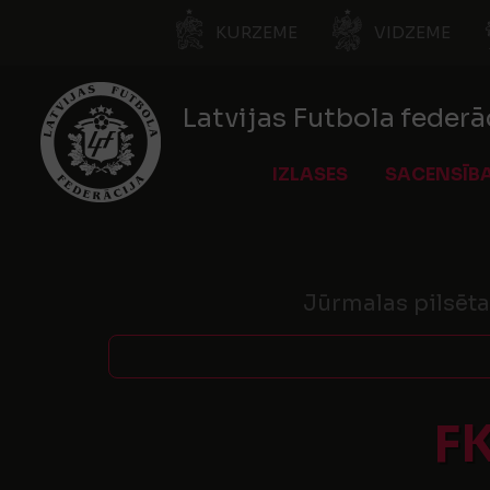
KURZEME
VIDZEME
Latvijas Futbola federā
IZLASES
SACENSĪB
Jūrmalas pilsēta
F