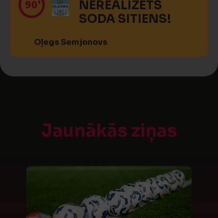
90’
NEREALIZĒTS
SODA SITIENS!
Oļegs Semjonovs
Jaunākās ziņas