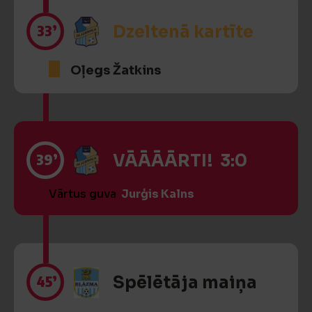
33’
Dzeltenā kartīte
Oļegs Žatkins
39’
VĀĀĀĀRTI! 3:0
Vārtus guva
Jurģis Kalns
45’
Spēlētāja maiņa