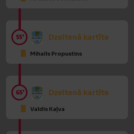
55’
Dzeltenā kartīte
Mihails Propustins
65’
Dzeltenā kartīte
Valdis Kaļva