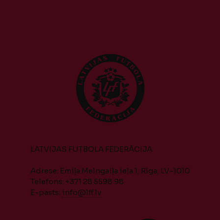
LATVIJAS FUTBOLA FEDERĀCIJA
Adrese: Emiļa Melngaiļa iela 1, Rīga, LV-1010
Telefons: +371 28 5598 98
E-pasts:
info@lff.lv