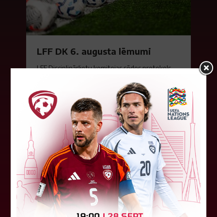
LFF DK 6. augusta lēmumi
LFF Disciplinārlietu komitejas sēdes protokols
Nr. DK 26/-38 Rīgā, 2026. gada 6. augustā.
Piedalās:Komitejas locekļi: Jevgenija
Tverjanoviča-Bore, Raivis Grīnbergs...
07. augusts 2026.