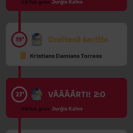
Vārtus guva
Jurģis Kalns
19’
Dzeltenā kartīte
Kristians Damians Torress
27’
VĀĀĀĀRTI! 2:0
Vārtus guva
Jurģis Kalns