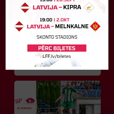
"Riga FC" iegūst handikapu, RFS
būs jāatspēlējas
Ceturtdienas vakarā savas spēles UEFA
Konferences līgas kvalifikācijas trešajā kārtā
aizvadīja divi Latvijas klubi. FC RFS izbraukumā ar
0:2 zaudēja Čehijas "Jablonec"...
06. augusts 2026.