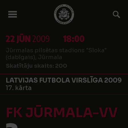
22 JŪN
2009
18:00
Jūrmalas pilsētas stadions "Sloka"
(dabīgais), Jūrmala
Skatītāju skaits:
200
LATVIJAS FUTBOLA VIRSLĪGA 2009
17. kārta
FK JŪRMALA-VV