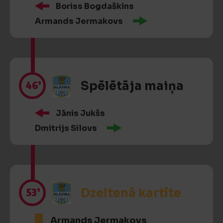
Boriss Bogdaškins
Armands Jermakovs
46’
Spēlētāja maiņa
Jānis Jukšs
Dmitrijs Silovs
53’
Dzeltenā kartīte
Armands Jermakovs