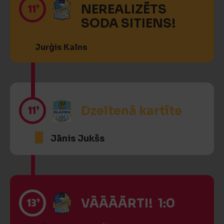
11’
NEREALIZĒTS
SODA SITIENS!
Jurģis Kalns
11’
Dzeltenā kartīte
Jānis Jukšs
13’
VĀĀĀĀRTI! 1:0