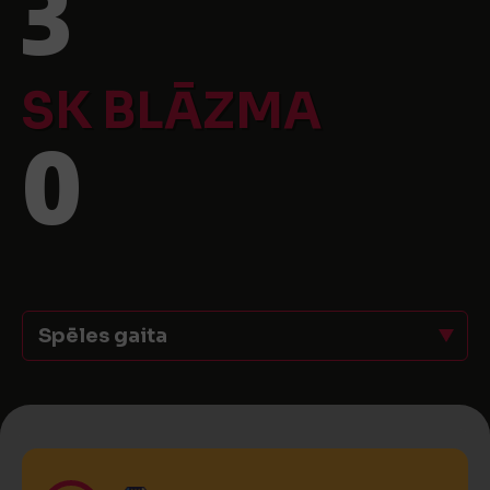
3
SK BLĀZMA
0
Spēles gaita