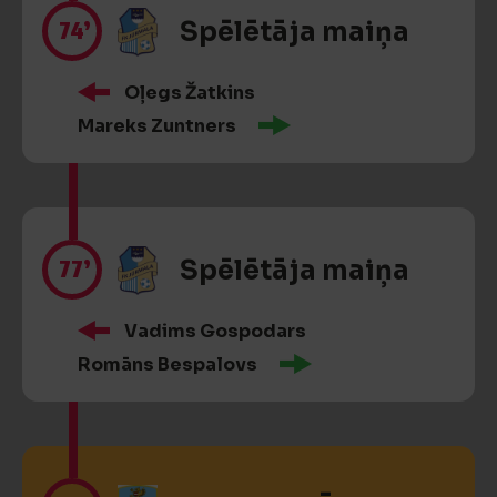
74’
Spēlētāja maiņa
Oļegs Žatkins
Mareks Zuntners
77’
Spēlētāja maiņa
Vadims Gospodars
Romāns Bespalovs