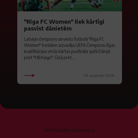
"Riga FC Women" liek kārtīgi
pasvīst dānietēm
Latvijas čempions sieviešu futbolā "Riga FC
Women" trešdien aizvadīja UEFA Čempionu līgas
kvalifikācijas otrās kārtas pusfināla spēli Dānijā
pret "HB Køge". Cīņā pret...
05. augusts 2026.
Tehniskais sponsors