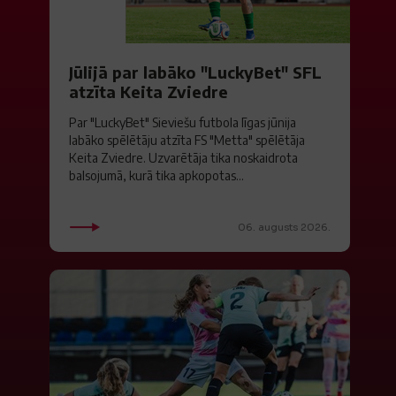
Jūlijā par labāko "LuckyBet" SFL
atzīta Keita Zviedre
Par "LuckyBet" Sieviešu futbola līgas jūnija
labāko spēlētāju atzīta FS "Metta" spēlētāja
Keita Zviedre. Uzvarētāja tika noskaidrota
balsojumā, kurā tika apkopotas...
06. augusts 2026.