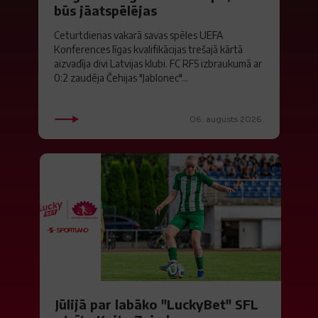
būs jāatspēlējas
Ceturtdienas vakarā savas spēles UEFA
Konferences līgas kvalifikācijas trešajā kārtā
aizvadīja divi Latvijas klubi. FC RFS izbraukumā ar
0:2 zaudēja Čehijas "Jablonec"...
06. augusts 2026.
Jūlijā par labāko "LuckyBet" SFL