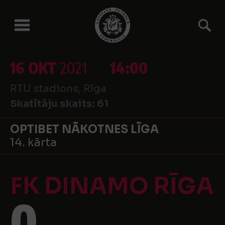
16 OKT
2021
14:00
RTU stadions, Rīga
Skatītāju skaits:
61
OPTIBET NĀKOTNES LĪGA
14. kārta
FK DINAMO RĪGA
0