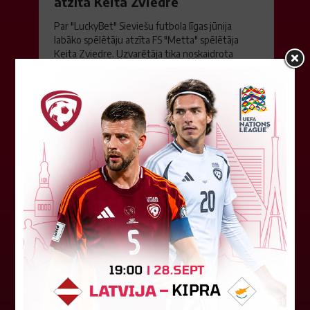
atzīta Keita Zviedre
Par "LuckyBet" Sieviešu futbola līgas jūnija
labāko spēlētāju atzīta FS "Metta" spēlētāja
Keita Zviedre. Uzvarētāja tika noskaidrota
balsojumā, kurā tika apkopotas...
06. augusts 2026.
"Riga FC Women" liek kārtīgi
pasvīst dānietēm