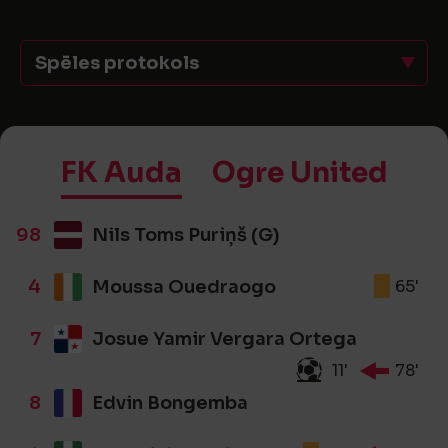
Spēles protokols
FK Auda
Ogre United
98
Nils Toms Puriņš (G)
4
Moussa Ouedraogo
65'
7
Josue Yamir Vergara Ortega
11'
78'
8
Edvin Bongemba