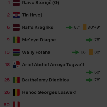
1
Raivo Stūriņš (G)
2
Tin Hrvoj
6
Ralfs Kragliks
87'
90'+9'
9
Meleye Diagne
78'
10
Wally Fofana
68'
88'
18
Ariel Abdiel Arroyo Tugwell
68'
25
Barthelemy Diedhiou
78'
26
Henoc Georges Lusweki
80