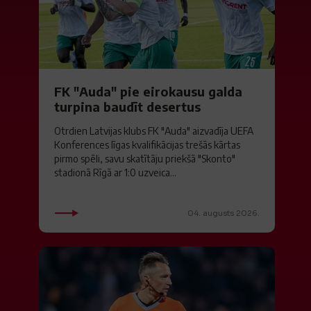
FK "Auda" pie eirokausu galda
turpina baudīt desertus
Otrdien Latvijas klubs FK "Auda" aizvadīja UEFA
Konferences līgas kvalifikācijas trešās kārtas
pirmo spēli, savu skatītāju priekšā "Skonto"
stadionā Rīgā ar 1:0 uzveica...
04. augusts 2026.