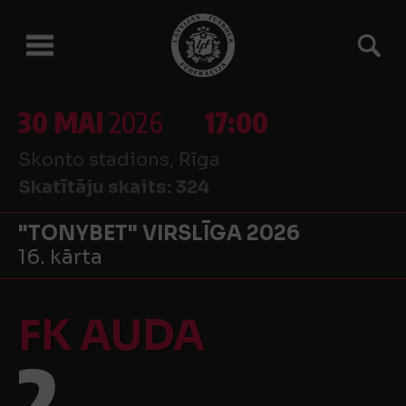
30 MAI
2026
17:00
Skonto stadions, Rīga
Skatītāju skaits:
324
"TONYBET" VIRSLĪGA 2026
16. kārta
FK AUDA
2