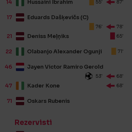
14
Hussaini Ibrahim
55'
87'
17
Eduards Dašķevičs (C)
76'
78'
21
Deniss Meļņiks
65'
22
Olabanjo Alexander Ogunji
71'
46
Jayen Victor Ramiro Gerold
53'
68'
47
Kader Kone
68'
71
Oskars Rubenis
Rezervisti