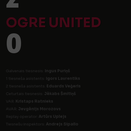
OGRE UNITED
0
Galvenais tiesnesis:
Ingus Puriņš
1 tiesneša asistents:
Igors Lavrentiks
2 tiesneša asistents:
Eduards Veģeris
Ceturtais tiesnesis:
Jēkabs Šmitiņš
VAR:
Kristaps Ratnieks
AVAR:
Jevgēnijs Morozovs
Replay operator:
Artūrs Uplejs
Tiesnešu inspektors:
Andrejs Sipailo