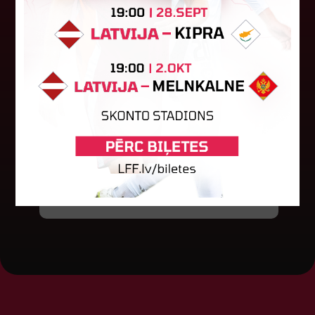
Baltijas kausa izcīņa sāksies ar
maču pret Lietuvu
Otrdien notika sieviešu futbola izlašu Baltijas
kausa izcīņas izloze. Šogad turnīrs tiks izspēlēts
Igaunijā. Pusfināla stadijā 28. novembrī Latvija
spēlēs pret Lietuvu...
04. augusts 2026.