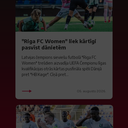
"Riga FC Women" liek kārtīgi
pasvīst dānietēm
Latvijas čempions sieviešu futbolā "Riga FC
Women" trešdien aizvadīja UEFA Čempionu līgas
kvalifikācijas otrās kārtas pusfināla spēli Dānijā
pret "HB Køge". Cīņā pret...
05. augusts 2026.