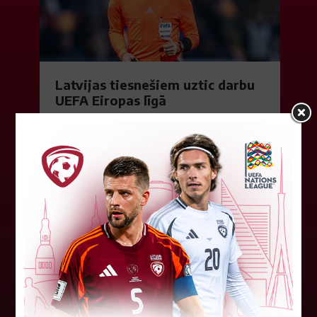
Latvijas tiesnešiem uztic darbu
UEFA Eiropas līgā
Latvijas tiesnešu brigāde apkalpos UEFA Eiropas
līgas kvalifikācijas spēli šovakar Dublinā starp
"Shamrock Rovers" un "Egnatia" komandām.
Andris Treimanis pildīs galvenā...
04. augusts 2026.