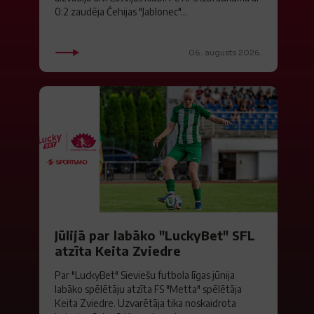
0:2 zaudēja Čehijas "Jablonec"...
06. augusts 2026.
Jūlijā par labāko "LuckyBet" SFL
atzīta Keita Zviedre
Par "LuckyBet" Sieviešu futbola līgas jūnija
labāko spēlētāju atzīta FS "Metta" spēlētāja
Keita Zviedre. Uzvarētāja tika noskaidrota