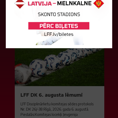
Čempionu līgas kvalifikācijas otrajā kārtā ar 1:4
piekāpās Lietuvas "Gintra". Ar šo spēli Latvijas
klubam beidzās eirokausu...
08. augusts 2026.
LFF DK 6. augusta lēmumi
LFF Disciplinārlietu komitejas sēdes protokols
Nr. DK 26/-38 Rīgā, 2026. gada 6. augustā.
Piedalās:Komitejas locekļi: Jevgenija