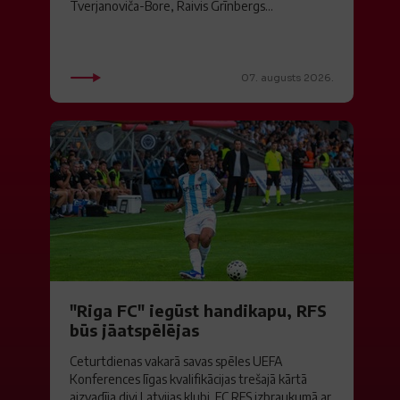
Tverjanoviča-Bore, Raivis Grīnbergs...
07. augusts 2026.
"Riga FC" iegūst handikapu, RFS
būs jāatspēlējas
Ceturtdienas vakarā savas spēles UEFA
Konferences līgas kvalifikācijas trešajā kārtā
aizvadīja divi Latvijas klubi. FC RFS izbraukumā ar