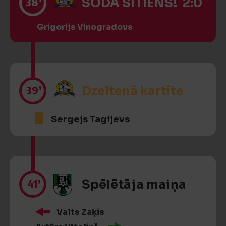
38’
SODA SITIENS! 2:0
Grigorijs Vinogradovs
39’
Dzeltenā kartīte
Sergejs Tagijevs
41’
Spēlētāja maiņa
Valts Zaķis