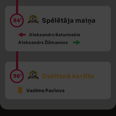
84’
Spēlētāja maiņa
Aleksandrs Baturinskis
Aleksandrs Žižmanovs
90’
Dzeltenā kartīte
Vadims Pavlovs