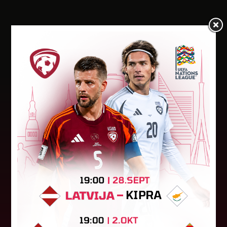
Jaunākās ziņas
"Riga FC Women" beidz
vēsturisko eirokausu sezonu
Latvijas klubs "Riga FC Women" sestdien UEFA