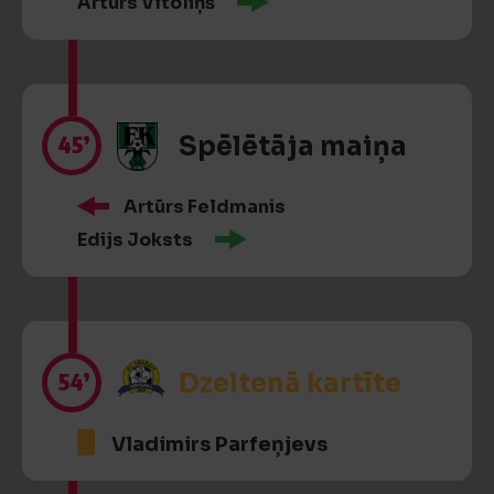
Artūrs Vītoliņš
45’
Spēlētāja maiņa
Artūrs Feldmanis
Edijs Joksts
54’
Dzeltenā kartīte
Vladimirs Parfeņjevs