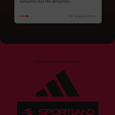
balsojumā, kurā tika apkopotas...
06. augusts 2026.
Tehniskais sponsors