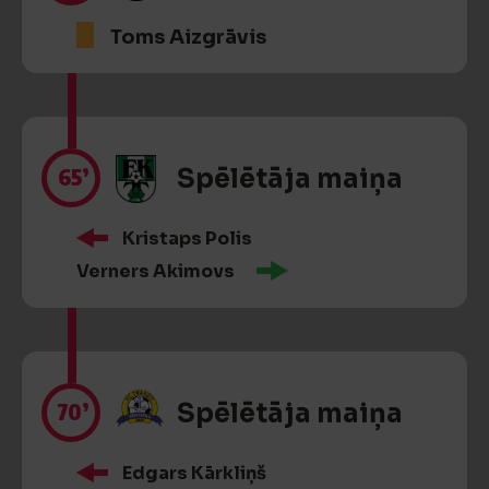
Toms Aizgrāvis
65’
Spēlētāja maiņa
Kristaps Polis
Verners Akimovs
70’
Spēlētāja maiņa
Edgars Kārkliņš