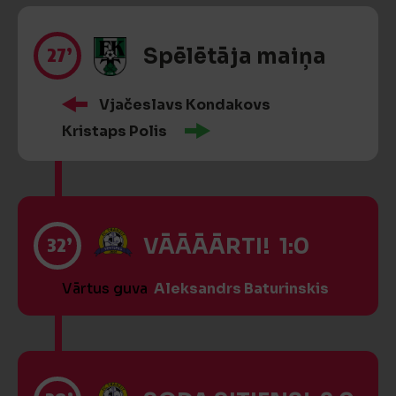
27’
Spēlētāja maiņa
Vjačeslavs Kondakovs
Kristaps Polis
32’
VĀĀĀĀRTI! 1:0
Vārtus guva
Aleksandrs Baturinskis