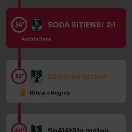
54’
SODA SITIENS! 2:1
Andris Ķere
57’
Dzeltenā kartīte
Ritvars Rugins
60’
Spēlētāja maiņa