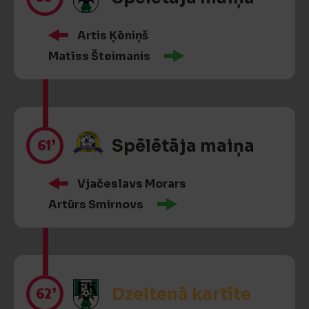
Artis Ķēniņš
Matīss Šteimanis
61’
Spēlētāja maiņa
Vjačeslavs Morars
Artūrs Smirnovs
62’
Dzeltenā kartīte