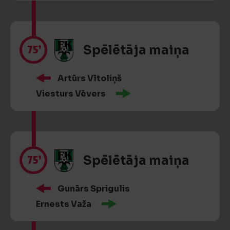
75’
Spēlētāja maiņa
Artūrs Vītoliņš
Viesturs Vēvers
75’
Spēlētāja maiņa
Gunārs Sprigulis
Ernests Važa