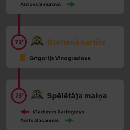
Antons Smurovs
72’
Dzeltenā kartīte
Grigorijs Vinogradovs
73’
Spēlētāja maiņa
Vladimirs Parfeņjevs
Asifs Gasanovs