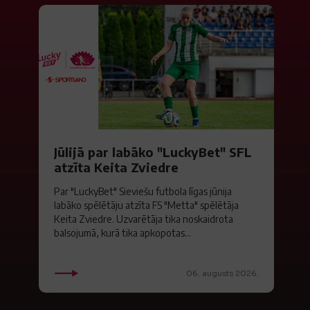
Jūlijā par labāko "LuckyBet" SFL
atzīta Keita Zviedre
Par "LuckyBet" Sieviešu futbola līgas jūnija
labāko spēlētāju atzīta FS "Metta" spēlētāja
Keita Zviedre. Uzvarētāja tika noskaidrota
balsojumā, kurā tika apkopotas...
06. augusts 2026.