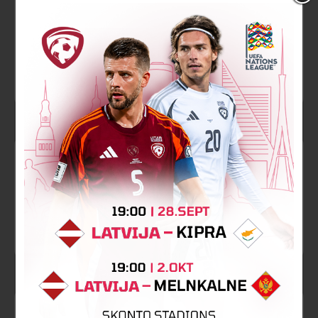
88’
Spēlētāja maiņa
Olaide Muhammed Badmus
Daniels Balodis
88’
Spēlētāja maiņa
Toluwalase Emmanuel Arokodare
Kristers Lūsiņš