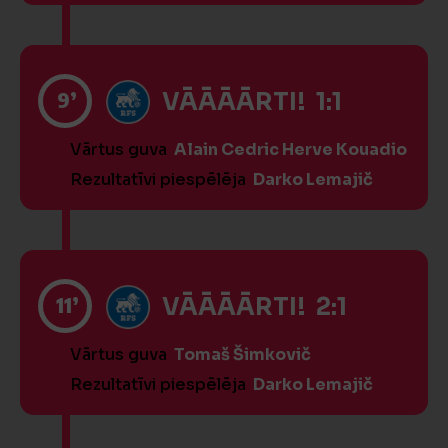
9’
VĀĀĀĀRTI! 1:1
Vārtus guva
Alain Cedric Herve Kouadio
Rezultatīvi piespēlēja
Darko Lemajič
11’
VĀĀĀĀRTI! 2:1
Vārtus guva
Tomaš Šimkovič
Rezultatīvi piespēlēja
Darko Lemajič