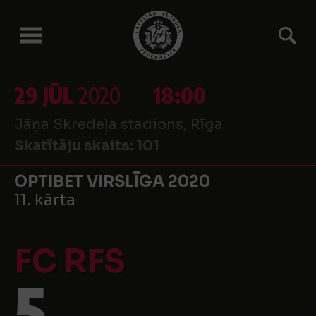
29 JŪL
2020
18:00
Jāņa Skredeļa stadions, Rīga
Skatītāju skaits:
101
OPTIBET VIRSLĪGA 2020
11. kārta
FC RFS
5