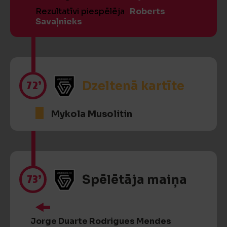
Rezultatīvi piespēlēja
Roberts
Savaļnieks
72’
Dzeltenā kartīte
Mykola Musolitin
73’
Spēlētāja maiņa
Jorge Duarte Rodrigues Mendes