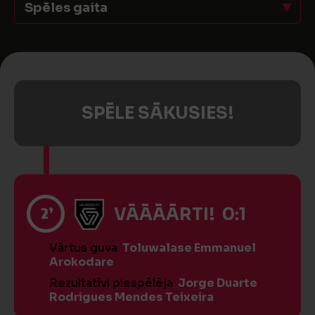
Spēles gaita
SPĒLE SĀKUSIES!
2’
VĀĀĀĀRTI! 0:1
Vārtus guva
Toluwalase Emmanuel
Arokodare
Rezultatīvi piespēlēja
Jorge Duarte
Rodrigues Mendes Teixeira