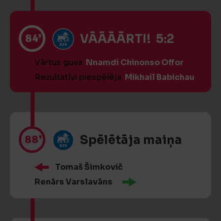
84’
VĀĀĀĀRTI! 5:2
Vārtus guva
Nnamdi Chinonso Offor
Rezultatīvi piespēlēja
Mikhail Babichau
88’
Spēlētāja maiņa
Tomaš Šimkovič
Renārs Varslavāns