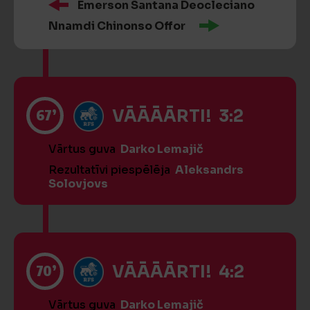
Emerson Santana Deocleciano
Nnamdi Chinonso Offor
67’
VĀĀĀĀRTI! 3:2
Vārtus guva
Darko Lemajič
Rezultatīvi piespēlēja
Aleksandrs
Solovjovs
70’
VĀĀĀĀRTI! 4:2
Vārtus guva
Darko Lemajič