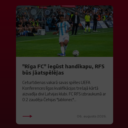
"Riga FC" iegūst handikapu, RFS
būs jāatspēlējas
Ceturtdienas vakarā savas spēles UEFA
Konferences līgas kvalifikācijas trešajā kārtā
aizvadīja divi Latvijas klubi. FC RFS izbraukumā ar
0:2 zaudēja Čehijas "Jablonec"...
06. augusts 2026.