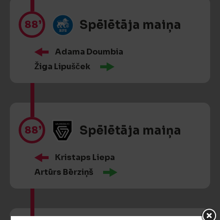
88’
Spēlētāja maiņa
Adama Doumbia
Žiga Lipušček
88’
Spēlētāja maiņa
Kristaps Liepa
Artūrs Bērziņš