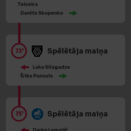
Teixeira
Daniils Skopenko
73’
Spēlētāja maiņa
Luka Silagadze
Ēriks Punculs
75’
Spēlētāja maiņa
Darko Lemajič