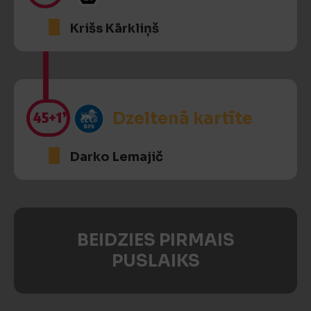
Krišs Kārkliņš
45
+1’
Dzeltenā kartīte
Darko Lemajič
BEIDZIES PIRMAIS
PUSLAIKS