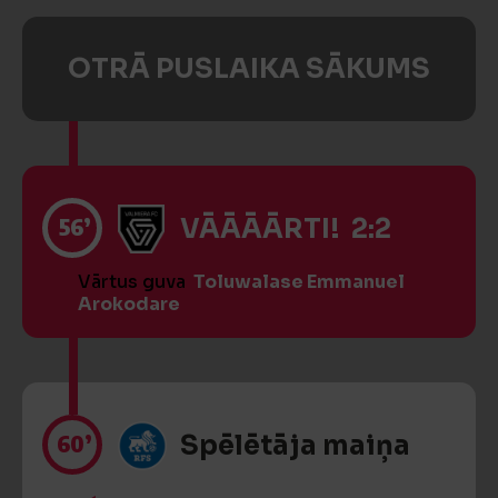
OTRĀ PUSLAIKA SĀKUMS
56’
VĀĀĀĀRTI! 2:2
Vārtus guva
Toluwalase Emmanuel
Arokodare
60’
Spēlētāja maiņa