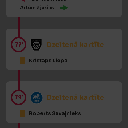
Artūrs Zjuzins
77’
Dzeltenā kartīte
Kristaps Liepa
79’
Dzeltenā kartīte
Roberts Savaļnieks