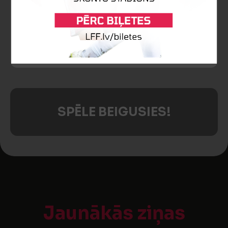
88’
Spēlētāja maiņa
Aleksandrs Solovjovs
Vladislavs Sorokins
SPĒLE BEIGUSIES!
Jaunākās ziņas