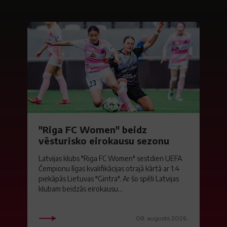
"Riga FC Women" beidz
vēsturisko eirokausu sezonu
Latvijas klubs "Riga FC Women" sestdien UEFA
Čempionu līgas kvalifikācijas otrajā kārtā ar 1:4
piekāpās Lietuvas "Gintra". Ar šo spēli Latvijas
klubam beidzās eirokausu...
08. augusts 2026.