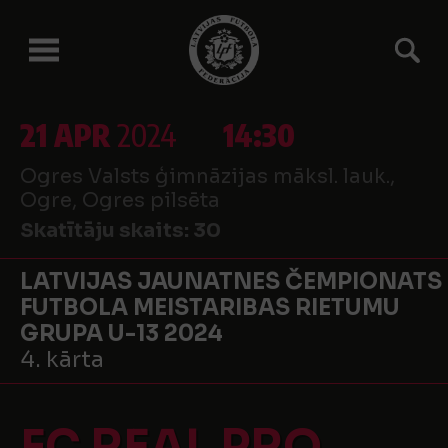
21 APR
2024
14:30
Ogres Valsts ģimnāzijas māksl. lauk.,
Ogre, Ogres pilsēta
Skatītāju skaits:
30
LATVIJAS JAUNATNES ČEMPIONATS
FUTBOLA MEISTARIBAS RIETUMU
GRUPA U-13 2024
4. kārta
FC REAL PRO