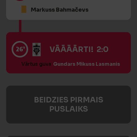
Markuss Bahmačevs
26’
VĀĀĀĀRTI! 2:0
Vārtus guva
Gundars Mikuss Lasmanis
BEIDZIES PIRMAIS
PUSLAIKS