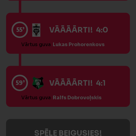
55’
VĀĀĀĀRTI! 4:0
Vārtus guva
Lukas Prohorenkovs
59’
VĀĀĀĀRTI! 4:1
Vārtus guva
Ralfs Dobrovoļskis
SPĒLE BEIGUSIES!