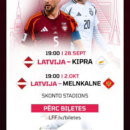
FK "Auda" pie eirokausu galda
turpina baudīt desertus
Otrdien Latvijas klubs FK "Auda" aizvadīja UEFA
Konferences līgas kvalifikācijas trešās kārtas
pirmo spēli, savu skatītāju priekšā "Skonto"
stadionā Rīgā ar 1:0 uzveica...
04. augusts 2026.
Latvijas tiesnešiem uztic darbu