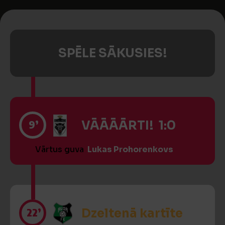
SPĒLE SĀKUSIES!
9’
VĀĀĀĀRTI! 1:0
Vārtus guva
Lukas Prohorenkovs
22’
Dzeltenā kartīte