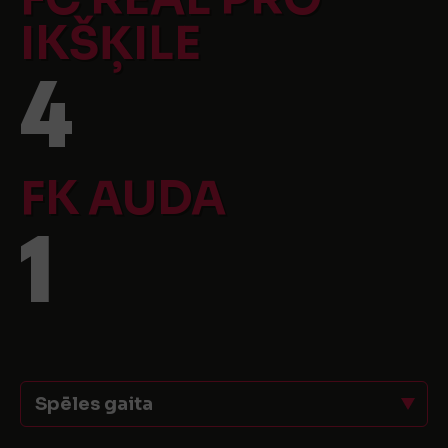
IKŠĶILE
4
FK AUDA
1
Spēles gaita