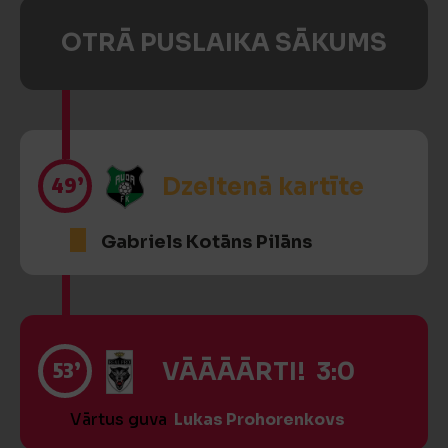
OTRĀ PUSLAIKA SĀKUMS
49’
Dzeltenā kartīte
Gabriels Kotāns Pilāns
53’
VĀĀĀĀRTI! 3:0
Vārtus guva
Lukas Prohorenkovs