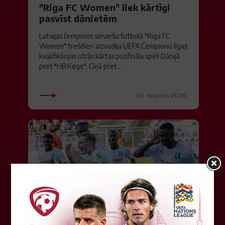
"Riga FC Women" liek kārtīgi
pasvīst dānietēm
Latvijas čempions sieviešu futbolā "Riga FC
Women" trešdien aizvadīja UEFA Čempionu līgas
kvalifikācijas otrās kārtas pusfināla spēli Dānijā
pret "HB Køge". Cīņā pret...
05. augusts 2026.