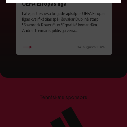
UEFA Eiropas līgā
Latvijas tiesnešu brigāde apkalpos UEFA Eiropas
līgas kvalifikācijas spēli šovakar Dublinā starp
"Shamrock Rovers" un "Egnatia" komandām.
Andris Treimanis pildīs galvenā...
04. augusts 2026.
Tehniskais sponsors