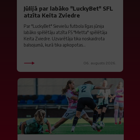
Jūlijā par labāko "LuckyBet" SFL
atzīta Keita Zviedre
Par "LuckyBet" Sieviešu futbola līgas jūnija
labāko spēlētāju atzīta FS "Metta" spēlētāja
Keita Zviedre. Uzvarētāja tika noskaidrota
balsojumā, kurā tika apkopotas...
06. augusts 2026.