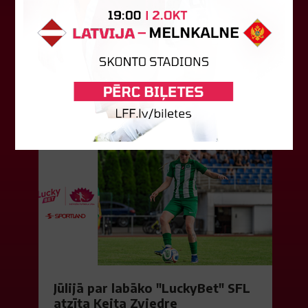
būs jāatspēlējas
Ceturtdienas vakarā savas spēles UEFA
Konferences līgas kvalifikācijas trešajā kārtā
aizvadīja divi Latvijas klubi. FC RFS izbraukumā ar
0:2 zaudēja Čehijas "Jablonec"...
06. augusts 2026.
Jūlijā par labāko "LuckyBet" SFL
atzīta Keita Zviedre