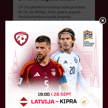
LFF Disciplinārlietu komitejas sēdes protokols
Nr. DK 26/-38 Rīgā, 2026. gada 6. augustā.
Piedalās:Komitejas locekļi: Jevgenija
Tverjanoviča-Bore, Raivis Grīnbergs...
07. augusts 2026.
"Riga FC" iegūst handikapu, RFS