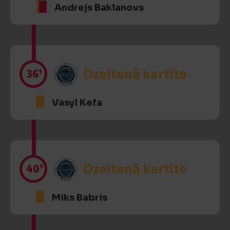
Andrejs Baklanovs
36’
Dzeltenā kartīte
Vasyl Kefa
40’
Dzeltenā kartīte
Miks Babris