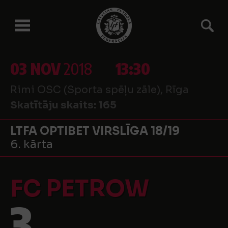
03 NOV
2018
13:30
Rimi OSC (Sporta spēļu zāle), Rīga
Skatītāju skaits:
165
LTFA OPTIBET VIRSLĪGA 18/19
6. kārta
FC PETROW
3