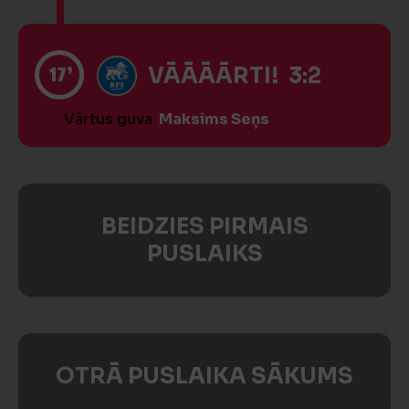
17’
VĀĀĀĀRTI! 3:2
Vārtus guva
Maksims Seņs
BEIDZIES PIRMAIS
PUSLAIKS
OTRĀ PUSLAIKA SĀKUMS