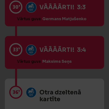
30’
VĀĀĀĀRTI! 3:3
Vārtus guva
Germans Matjušenko
33’
VĀĀĀĀRTI! 3:4
Vārtus guva
Maksims Seņs
36’
Otra dzeltenā
kartīte