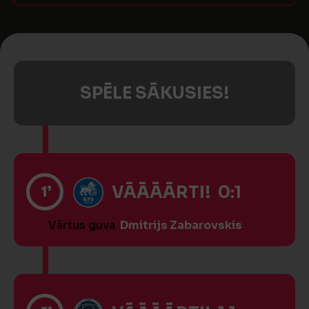
SPĒLE SĀKUSIES!
1’
VĀĀĀĀRTI! 0:1
Vārtus guva
Dmitrijs Zabarovskis