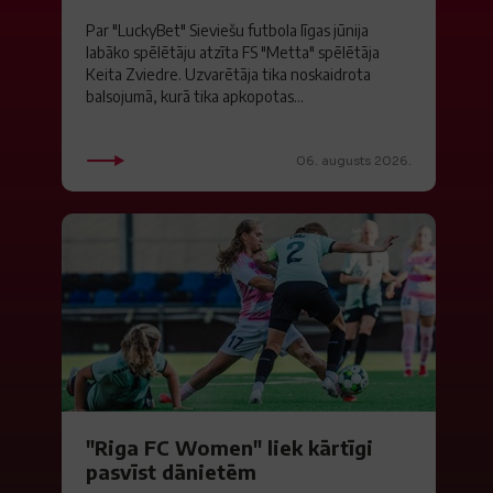
Par "LuckyBet" Sieviešu futbola līgas jūnija
labāko spēlētāju atzīta FS "Metta" spēlētāja
Keita Zviedre. Uzvarētāja tika noskaidrota
balsojumā, kurā tika apkopotas...
06. augusts 2026.
"Riga FC Women" liek kārtīgi
pasvīst dānietēm