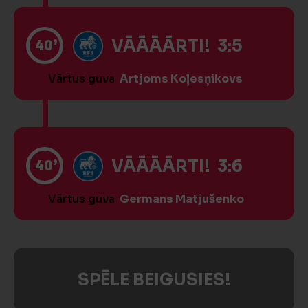
40’
VĀĀĀĀRTI! 3:5
Vārtus guva
Artjoms Koļesņikovs
40’
VĀĀĀĀRTI! 3:6
Vārtus guva
Germans Matjušenko
SPĒLE BEIGUSIES!