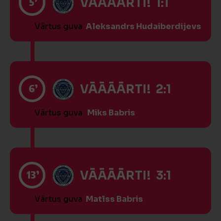
5’
VĀĀĀĀRTI! 1:1
Vārtus guva
Aleksandrs Hudaiberdijevs
6’
VĀĀĀĀRTI! 2:1
Vārtus guva
Miks Babris
13’
VĀĀĀĀRTI! 3:1
Vārtus guva
Matīss Babris