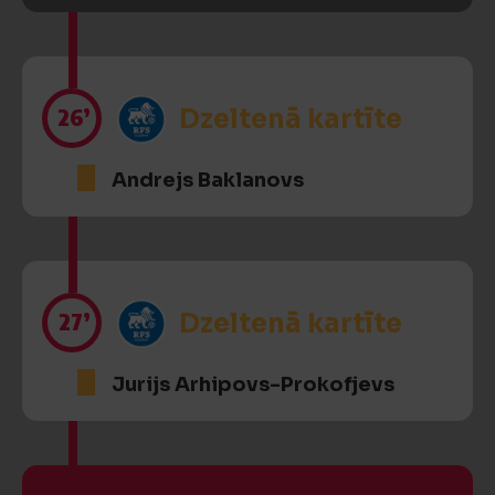
26’
Dzeltenā kartīte
Andrejs Baklanovs
27’
Dzeltenā kartīte
Jurijs Arhipovs-Prokofjevs