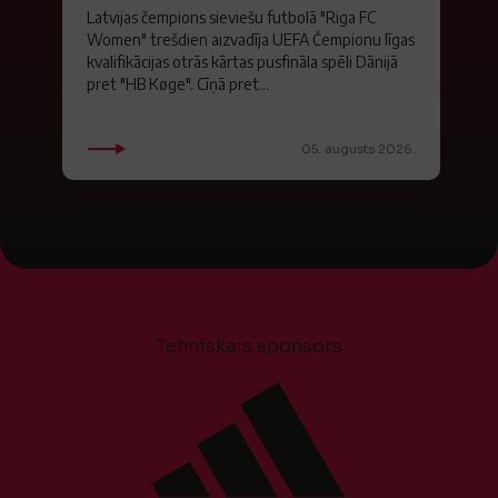
Latvijas čempions sieviešu futbolā "Riga FC
Women" trešdien aizvadīja UEFA Čempionu līgas
kvalifikācijas otrās kārtas pusfināla spēli Dānijā
pret "HB Køge". Cīņā pret...
05. augusts 2026.
Tehniskais sponsors