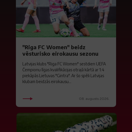
"Riga FC Women" beidz
vēsturisko eirokausu sezonu
Latvijas klubs "Riga FC Women" sestdien UEFA
Čempionu līgas kvalifikācijas otrajā kārtā ar 1:4
piekāpās Lietuvas "Gintra". Ar šo spēli Latvijas
klubam beidzās eirokausu...
08. augusts 2026.