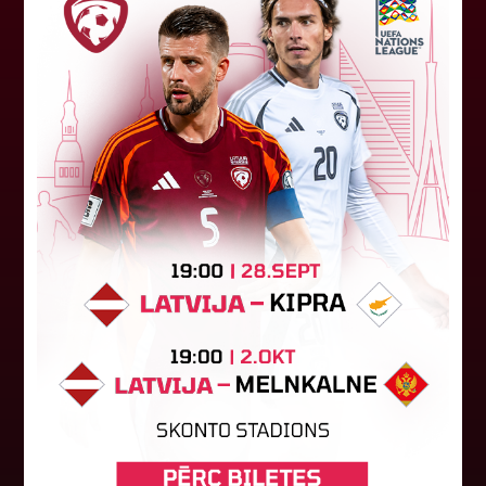
"Riga FC" iegūst handikapu, RFS
būs jāatspēlējas
Ceturtdienas vakarā savas spēles UEFA
Konferences līgas kvalifikācijas trešajā kārtā
aizvadīja divi Latvijas klubi. FC RFS izbraukumā ar
0:2 zaudēja Čehijas "Jablonec"...
06. augusts 2026.