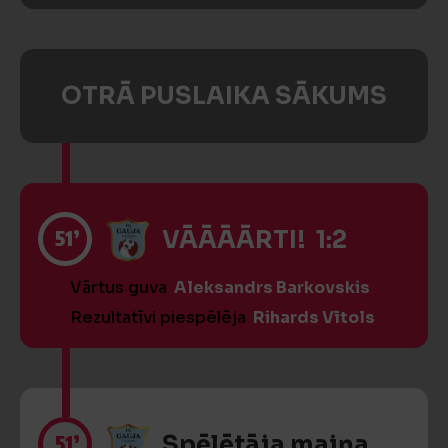
OTRĀ PUSLAIKA SĀKUMS
51’
VĀĀĀĀRTI! 1:2
Vārtus guva
Aleksandrs Barkovskis
Rezultatīvi piespēlēja
Rihards Vītols
51’
Spēlētāja maiņa