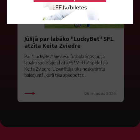
Jūlijā par labāko "LuckyBet" SFL
atzīta Keita Zviedre
Par "LuckyBet" Sieviešu futbola līgas jūnija
labāko spēlētāju atzīta FS "Metta" spēlētāja
Keita Zviedre. Uzvarētāja tika noskaidrota
balsojumā, kurā tika apkopotas...
06. augusts 2026.