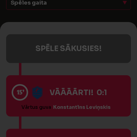
Spēles gaita
SPĒLE SĀKUSIES!
15’
VĀĀĀĀRTI! 0:1
Vārtus guva
Konstantīns Leviņskis