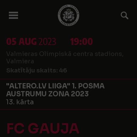
05 AUG
2023
19:00
Valmieras Olimpiskā centra stadions,
Valmiera
Skatītāju skaits:
46
"ALTERO.LV LIIGA" 1. POSMA
AUSTRUMU ZONA 2023
13. kārta
FC GAUJA