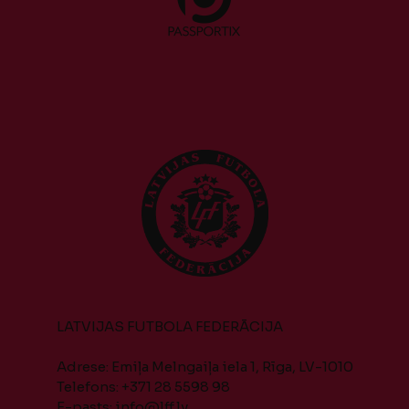
LATVIJAS FUTBOLA FEDERĀCIJA
Adrese: Emiļa Melngaiļa iela 1, Rīga, LV-1010
Telefons: +371 28 5598 98
E-pasts:
info@lff.lv