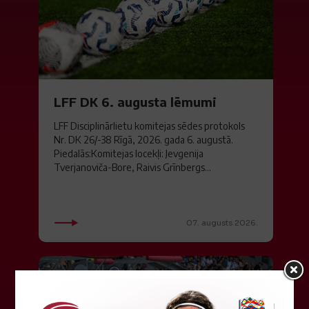
LFF DK 6. augusta lēmumi
LFF Disciplinārlietu komitejas sēdes protokols
Nr. DK 26/-38 Rīgā, 2026. gada 6. augustā.
Piedalās:Komitejas locekļi: Jevgenija
Tverjanoviča-Bore, Raivis Grīnbergs...
07. augusts 2026.