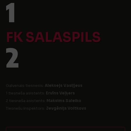
1
FK SALASPILS
2
Galvenais tiesnesis:
Aleksejs Vasiļjevs
1 tiesneša asistents:
Ervīns Veļķers
2 tiesneša asistents:
Maksims Saleiko
Tiesnešu inspektors:
Jevgēnijs Voitkovs