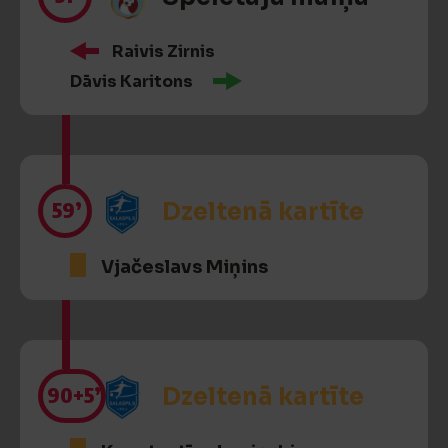
Raivis Zirnis
Dāvis Karitons
59’
Dzeltenā kartīte
Vjačeslavs Miņins
90
+5’
Dzeltenā kartīte