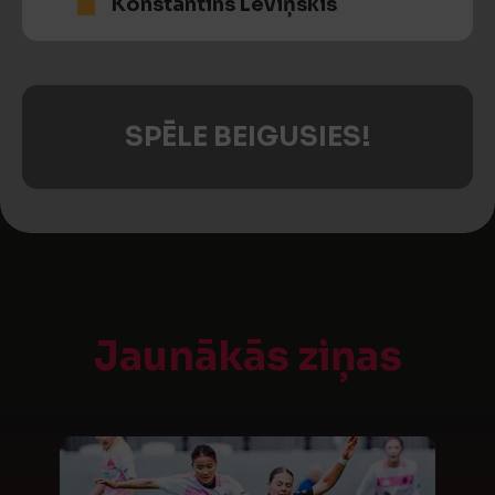
Konstantīns Leviņskis
SPĒLE BEIGUSIES!
Jaunākās ziņas