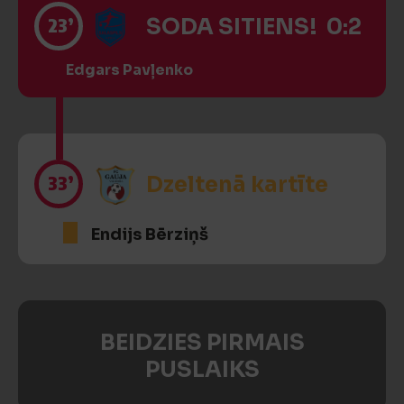
23’
SODA SITIENS! 0:2
Edgars Pavļenko
33’
Dzeltenā kartīte
Endijs Bērziņš
BEIDZIES PIRMAIS
PUSLAIKS