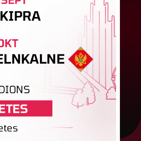
"Riga FC Women" liek kārtīgi
pasvīst dānietēm
atvijas čempions sieviešu futbolā "Riga FC
omen" trešdien aizvadīja UEFA Čempionu līgas
valifikācijas otrās kārtas pusfināla spēli Dānijā
ret "HB Køge". Cīņā pret...
05. augusts 2026.