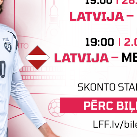
S
Jūlijā par labāko "LuckyBet" SFL
atzīta Keita Zviedre
Par "LuckyBet" Sieviešu futbola līgas jūnija
L
labāko spēlētāju atzīta FS "Metta" spēlētāja
W
ar
Keita Zviedre. Uzvarētāja tika noskaidrota
k
balsojumā, kurā tika apkopotas...
p
6.
06. augusts 2026.