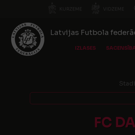
KURZEME
VIDZEME
Latvijas Futbola federā
IZLASES
SACENSĪB
Stad
FC D