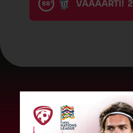
VĀĀĀĀRTI! 2
88’