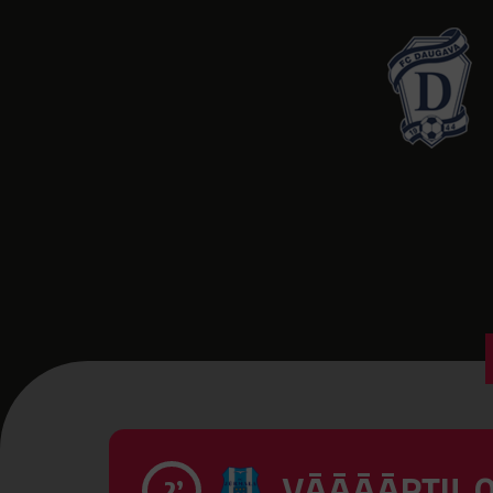
VĀĀĀĀRTI! 0
2’