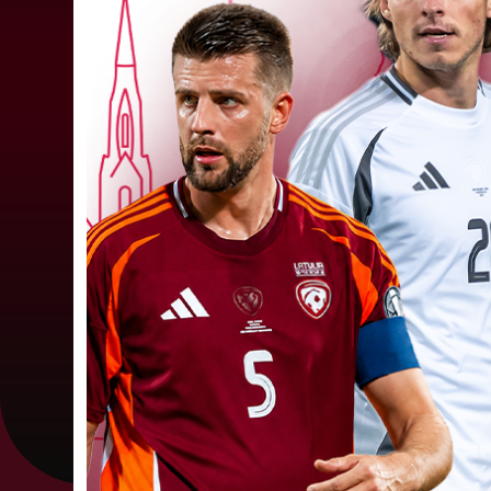
"Riga FC" iegūst handikapu, RF
būs jāatspēlējas
Ceturtdienas vakarā savas spēles UEFA
Konferences līgas kvalifikācijas trešajā kārtā
aizvadīja divi Latvijas klubi. FC RFS izbraukumā 
0:2 zaudēja Čehijas "Jablonec"...
06. augusts 202