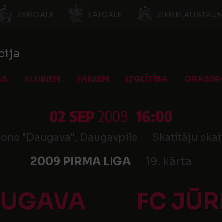
ZEMGALE
LATGALE
ZIEMEĻAUSTRUM
cija
AS
KLUBIEM
FANIEM
IZGLĪTĪBA
GRASSR
02 SEP
2009
16:00
ions "Daugava", Daugavpils
Skatītāju skai
2009 PIRMA LIGA
19. kārta
AUGAVA
FC JŪ