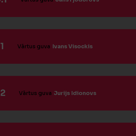
1
Vārtus guva
Ivans Visockis
:2
Vārtus guva
Jurijs Idionovs