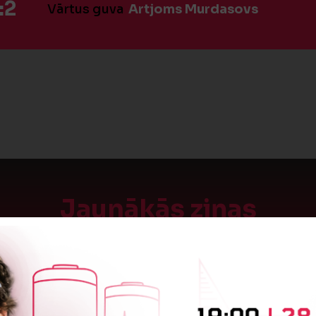
:2
Vārtus guva
Artjoms Murdasovs
Jaunākās ziņas