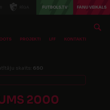
FUTBOLS.TV
FANU VEIKALS
I
RĪGA
OOTS
PROJEKTI
LFF
KONTAKTI
tītāju skaits:
650
KUMS 2000