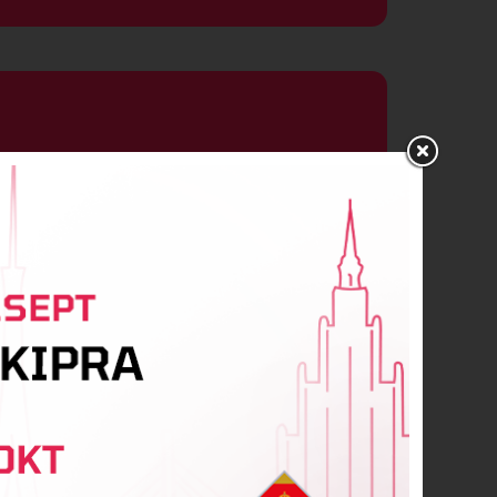
s Raščevskis
arkhomenko