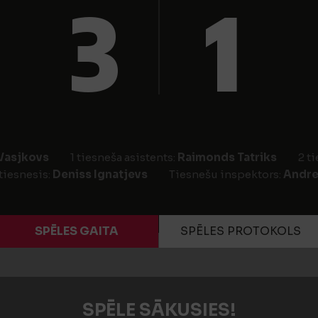
3
1
Vasjkovs
1 tiesneša asistents:
Raimonds Tatriks
2 t
tiesnesis:
Deniss Ignatjevs
Tiesnešu inspektors:
Andre
SPĒLES GAITA
SPĒLES PROTOKOLS
SPĒLE SĀKUSIES!