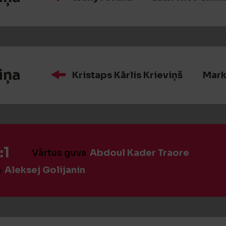
iņa
Kristaps Kārlis Krieviņš
Mark
:1
Vārtus guva
Abdoul Kader Traore
a
Aleksej Golijanin