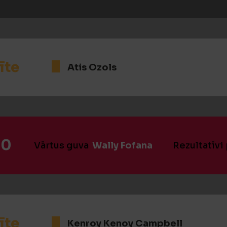
īte
Atis Ozols
:0
Vārtus guva
Wally Fofana
Rezultatīvi
īte
Kenroy Kenoy Campbell