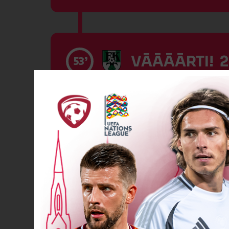
VĀĀĀĀRTI! 2
53’
Spēlētāja ma
59’
Spēlētāja ma
70’