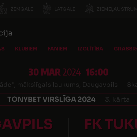
ZEMGALE
LATGALE
ZIEMEĻAUSTRUM
cija
AS
KLUBIEM
FANIEM
IZGLĪTĪBA
GRASSR
30 MAR
2024
16:00
āde", mākslīgais laukums, Daugavpils
Ska
TONYBET VIRSLĪGA 2024
3. kārta
AVPILS
FK TU