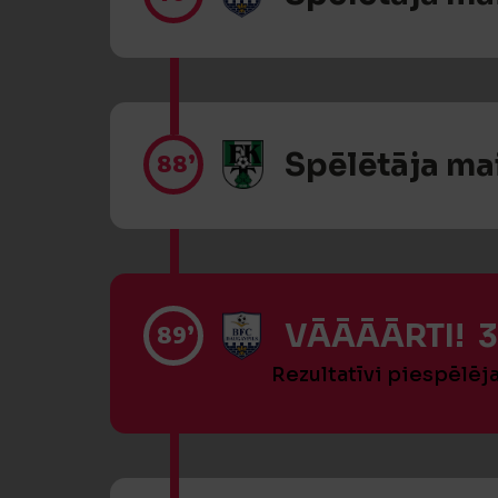
Spēlētāja ma
88’
VĀĀĀĀRTI! 3
89’
Rezultatīvi piespēlēj