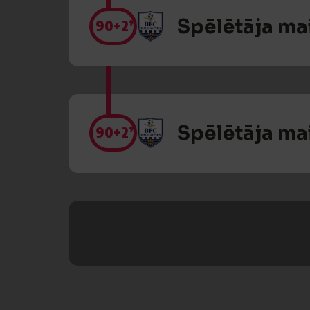
Spēlētāja ma
90
+2’
Spēlētāja ma
90
+2’