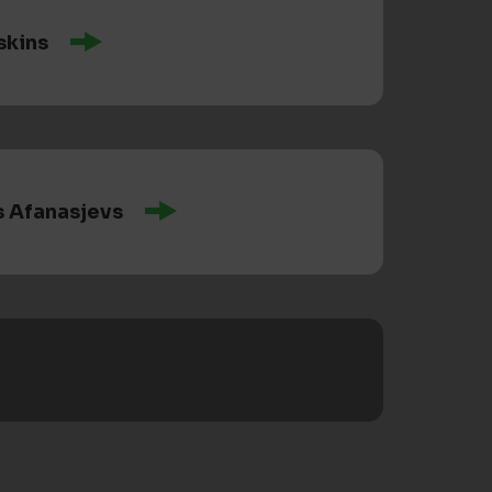
skins
s Afanasjevs