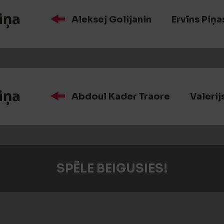
iņa
Aleksej Golijanin
Ervīns Piņa
iņa
Abdoul Kader Traore
Valerij
SPĒLE BEIGUSIES!