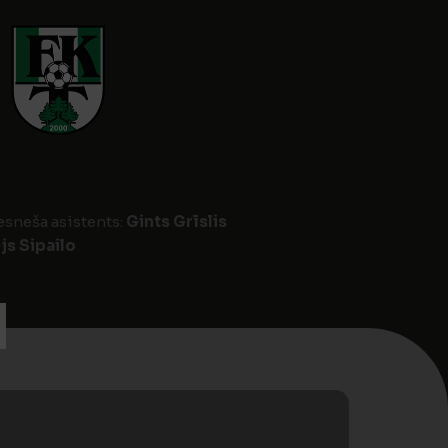
iesneša asistents:
Gints Grīslis
js Sipailo