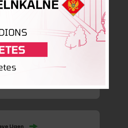
idorovs
ave Ugen