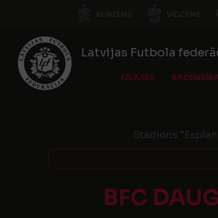
KURZEME
VIDZEME
Latvijas Futbola federā
IZLASES
SACENSĪB
Stadions "Esplan
BFC DAUG