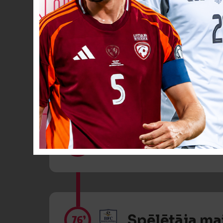
Dzeltenā kart
71’
Spēlētāja ma
76’
Spēlētāja ma
76’