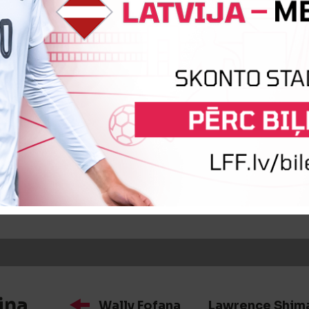
īte
Aleksejs Kudeļkins
iņa
Kaspars Anmanis
Maksims S
iņa
Wally Fofana
Lawrence Shim