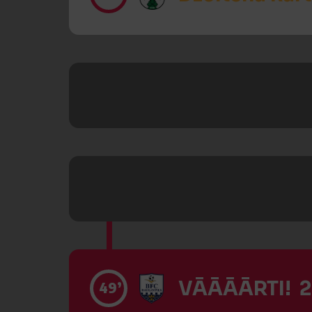
VĀĀĀĀRTI! 2
49’