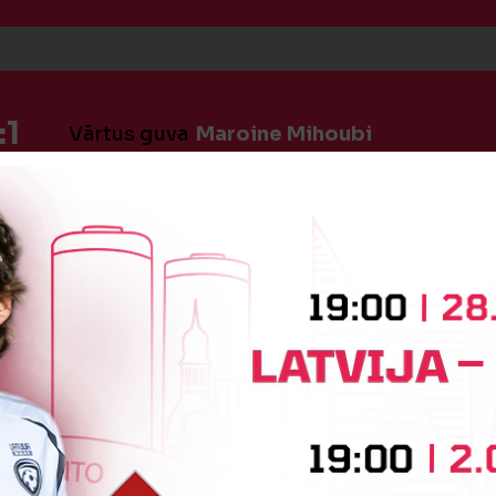
:1
Vārtus guva
Maroine Mihoubi
iņa
Barthelemy Diedhiou
Oļģerd
iņa
Kristiāns Kaušelis
Maksym P