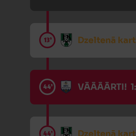
Dzeltenā kart
13’
VĀĀĀĀRTI! 1
44’
Dzeltenā kart
44’