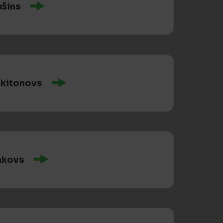
šins
ikitonovs
nkovs