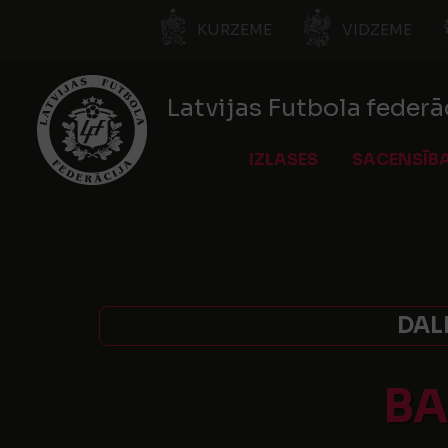
KURZEME
VIDZEME
Latvijas Futbola federā
IZLASES
SACENSĪB
DALI
BA