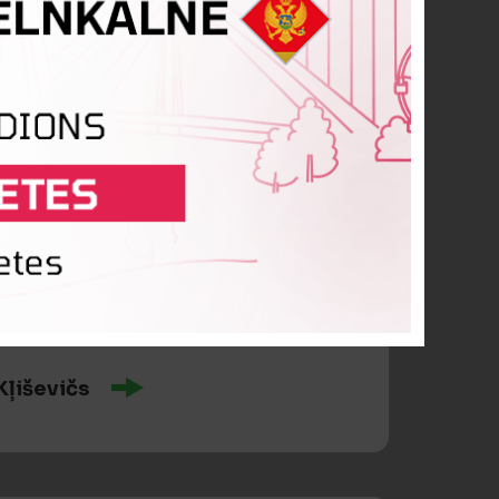
s
ainis
ļiševičs