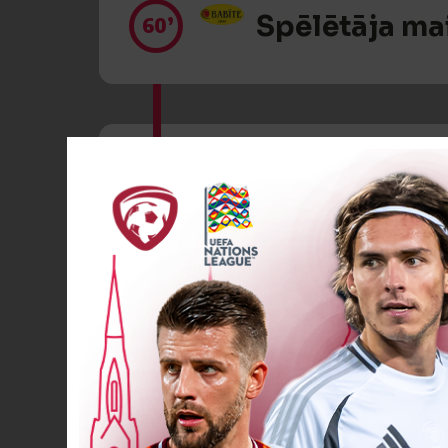
Spēlētāja ma
60’
Dzeltenā kart
63’
VĀĀĀĀRTI! 0
66’