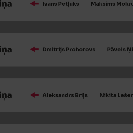
iņa
Ivans Petļuks
Maksims Mokru
iņa
Dmitrijs Prohorovs
Pāvels Ņ
iņa
Aleksandrs Briļs
Nikita Leše