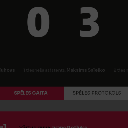
0
3
luhovs
1 tiesneša asistents:
Maksims Saleiko
2 ties
SPĒLES GAITA
SPĒLES PROTOKOLS
:1
Vārtus guva
Ivans Petļuks