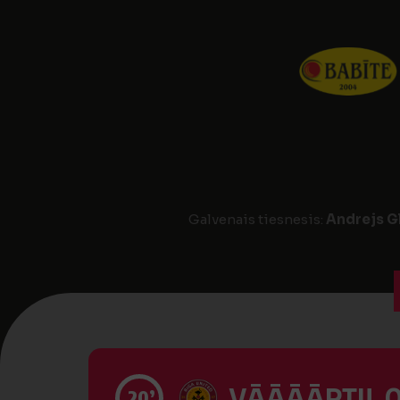
Galvenais tiesnesis:
Andrejs G
VĀĀĀĀRTI! 0
20’