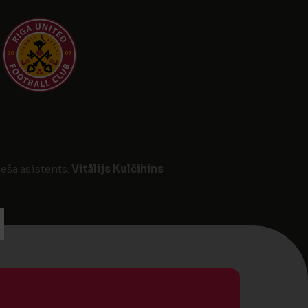
neša asistents:
Vitālijs Kulčihins