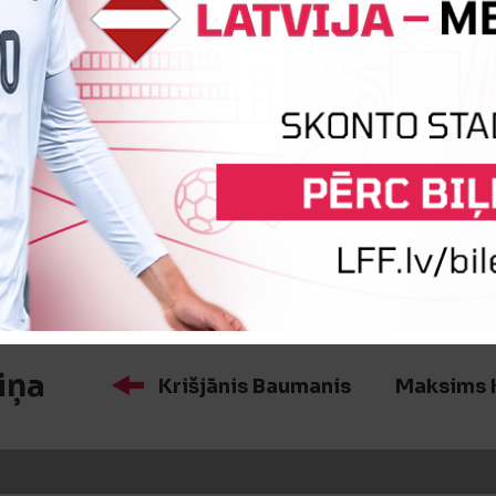
iņa
Dmitrijs Petrago
Jānis Dobri
iņa
Tomass Ragausks
Oskars Vik
iņa
Krišjānis Baumanis
Maksims K