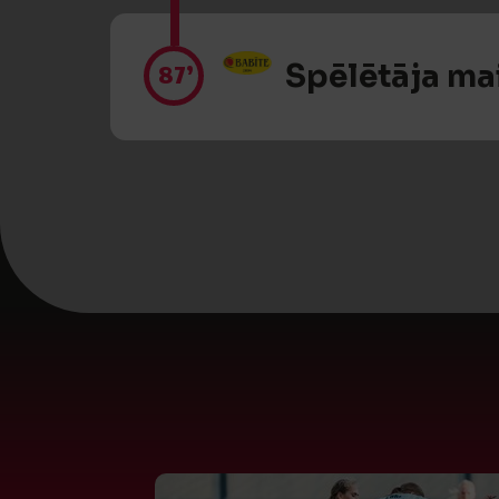
Spēlētāja ma
87’