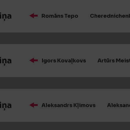
iņa
Romāns Tepo
Cherednichen
iņa
Igors Kovaļkovs
Artūrs Meis
iņa
Aleksandrs Kļimovs
Aleksan