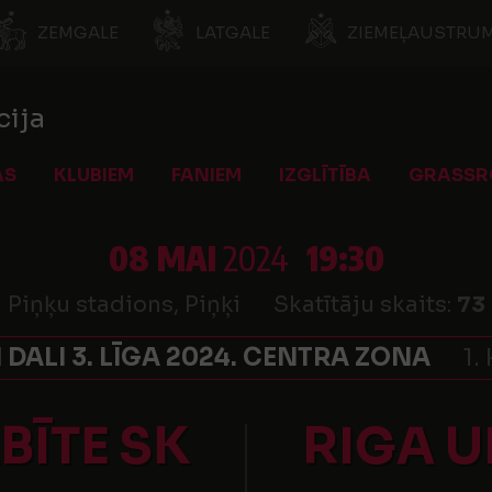
ZEMGALE
LATGALE
ZIEMEĻAUSTRUM
cija
AS
KLUBIEM
FANIEM
IZGLĪTĪBA
GRASSR
08 MAI
2024
19:30
Piņķu stadions, Piņķi
Skatītāju skaits:
73
 DALI 3. LĪGA 2024. CENTRA ZONA
1.
BĪTE SK
RIGA U