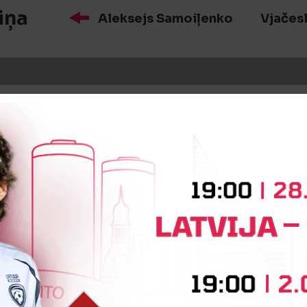
iņa
Aleksejs Samoiļenko
Vjačes
īte
Aleksandrs Briļs
:3
Vārtus guva
Dmitrijs Telešs