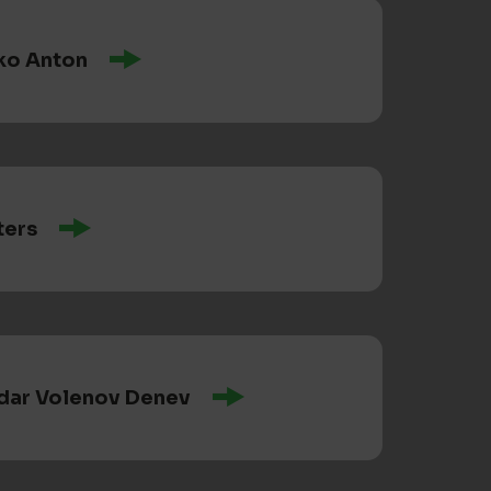
ko Anton
ters
dar Volenov Denev