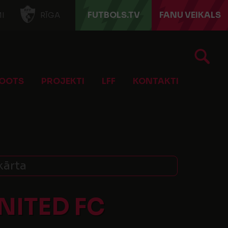
FUTBOLS.TV
FANU VEIKALS
I
RĪGA
OOTS
PROJEKTI
LFF
KONTAKTI
 kārta
NITED FC