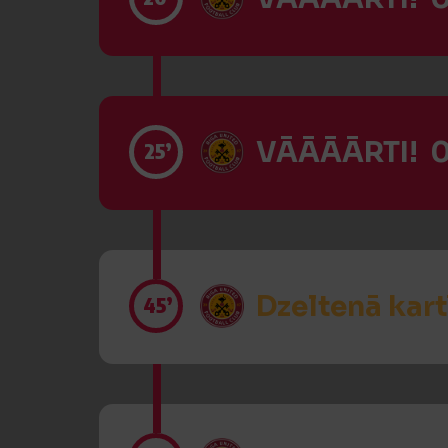
VĀĀĀĀRTI! 0
25’
Dzeltenā kart
45’