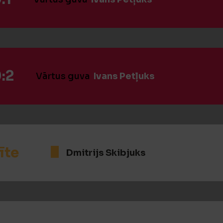
:2
Vārtus guva
Ivans Petļuks
īte
Dmitrijs Skibjuks