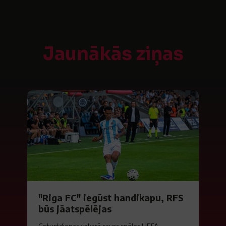
Jaunākās ziņas
"Riga FC" iegūst handikapu, RFS
būs jāatspēlējas