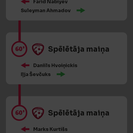
Farid Nabiyev
Suleyman Ahmadov
60’
Spēlētāja maiņa
Daniils Hvoiņickis
Iļja Ševčuks
60’
Spēlētāja maiņa
Marks Kurtišs