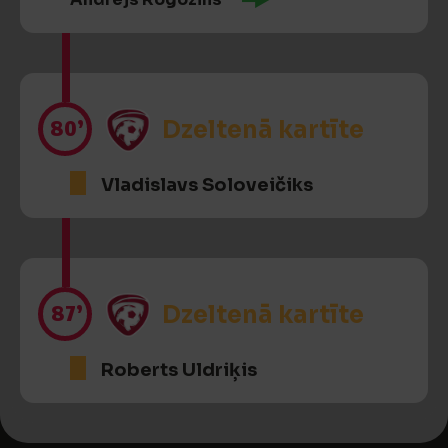
80’
Dzeltenā kartīte
Vladislavs Soloveičiks
87’
Dzeltenā kartīte
Roberts Uldriķis