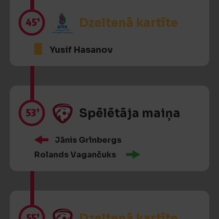
45’
Dzeltenā kartīte
Yusif Hasanov
53’
Spēlētāja maiņa
Jānis Grīnbergs
Rolands Vagančuks
55’
Dzeltenā kartīte