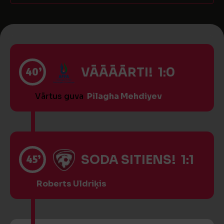
40’
VĀĀĀĀRTI! 1:0
Vārtus guva
Pilagha Mehdiyev
45’
SODA SITIENS! 1:1
Roberts Uldriķis