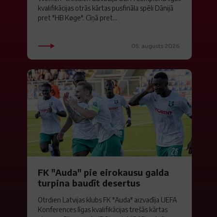
kvalifikācijas otrās kārtas pusfināla spēli Dānijā
pret "HB Køge". Cīņā pret...
05. augusts 2026.
FK "Auda" pie eirokausu galda
turpina baudīt desertus
Otrdien Latvijas klubs FK "Auda" aizvadīja UEFA
Konferences līgas kvalifikācijas trešās kārtas