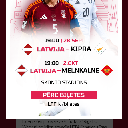
labāko spēlētāju atzīta FS "Metta" spēlētāja
Keita Zviedre. Uzvarētāja tika noskaidrota
balsojumā, kurā tika apkopotas...
06. augusts 2026.
"Riga FC Women" liek kārtīgi
pasvīst dānietēm
Latvijas čempions sieviešu futbolā "Riga FC
Women" trešdien aizvadīja UEFA Čempionu līgas