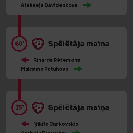
Aleksejs Davidenkovs
60’
Spēlētāja maiņa
Rihards Pētersons
Maksims Petuhovs
75’
Spēlētāja maiņa
Ņikita Jankovskis
Andrejs Rogozins