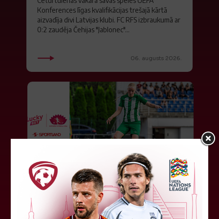
Ceturtdienas vakarā savas spēles UEFA
Konferences līgas kvalifikācijas trešajā kārtā
aizvadīja divi Latvijas klubi. FC RFS izbraukumā ar
0:2 zaudēja Čehijas "Jablonec"...
06. augusts 2026.
Jūlijā par labāko "LuckyBet" SFL
atzīta Keita Zviedre
Par "LuckyBet" Sieviešu futbola līgas jūnija