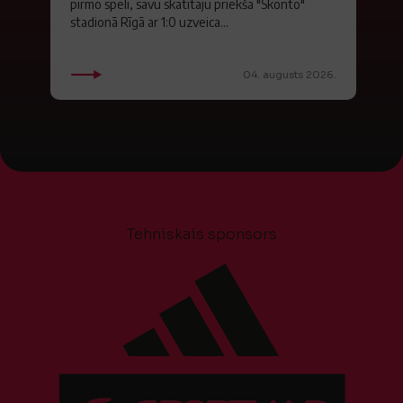
pirmo spēli, savu skatītāju priekšā "Skonto"
stadionā Rīgā ar 1:0 uzveica...
04. augusts 2026.
Tehniskais sponsors