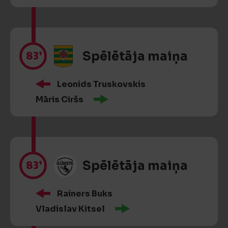
83’
Spēlētāja maiņa
Leonids Truskovskis
Māris Ciršs
83’
Spēlētāja maiņa
Rainers Buks
Vladislav Kitsel