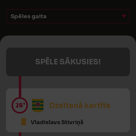
Spēles gaita
SPĒLE SĀKUSIES!
28’
Dzeltenā kartīte
Vladislavs Stivriņš