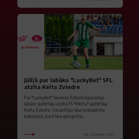
Jūlijā par labāko "LuckyBet" SFL
atzīta Keita Zviedre
Par "LuckyBet" Sieviešu futbola līgas jūnija
labāko spēlētāju atzīta FS "Metta" spēlētāja
Keita Zviedre. Uzvarētāja tika noskaidrota
balsojumā, kurā tika apkopotas...
06. augusts 2026.