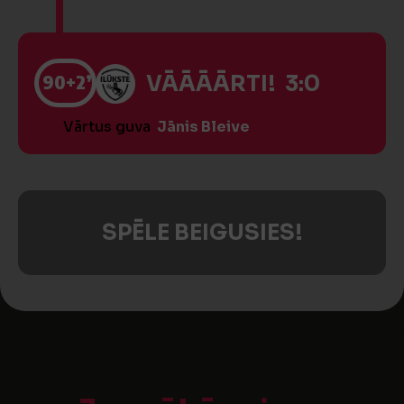
90
+2’
VĀĀĀĀRTI! 3:0
Vārtus guva
Jānis Bleive
SPĒLE BEIGUSIES!