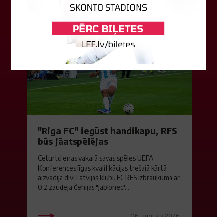
07. augusts 2026.
"Riga FC" iegūst handikapu, RFS
būs jāatspēlējas
Ceturtdienas vakarā savas spēles UEFA
Konferences līgas kvalifikācijas trešajā kārtā
aizvadīja divi Latvijas klubi. FC RFS izbraukumā ar
0:2 zaudēja Čehijas "Jablonec"...
06. augusts 2026.