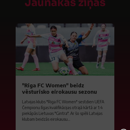
Jaunākās ziņas
"Riga FC Women" beidz
vēsturisko eirokausu sezonu
Latvijas klubs "Riga FC Women" sestdien UEFA
Čempionu līgas kvalifikācijas otrajā kārtā ar 1:4
piekāpās Lietuvas "Gintra". Ar šo spēli Latvijas
klubam beidzās eirokausu...