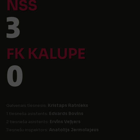
NSS
3
FK KALUPE
0
Galvenais tiesnesis:
Kristaps Ratnieks
1 tiesneša asistents:
Edvards Bovins
2 tiesneša asistents:
Ervīns Veļķers
Tiesnešu inspektors:
Anatolijs Jermolajevs