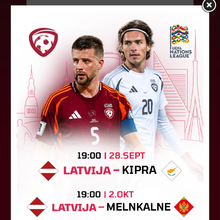
08. augusts 2026.
LFF DK 6. augusta lēmumi
LFF Disciplinārlietu komitejas sēdes protokols
Nr. DK 26/-38 Rīgā, 2026. gada 6. augustā.
Piedalās:Komitejas locekļi: Jevgenija
Tverjanoviča-Bore, Raivis Grīnbergs...