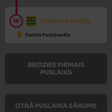
36’
Dzeltenā kartīte
Daniils Pavļukevičs
BEIDZIES PIRMAIS
PUSLAIKS
OTRĀ PUSLAIKA SĀKUMS