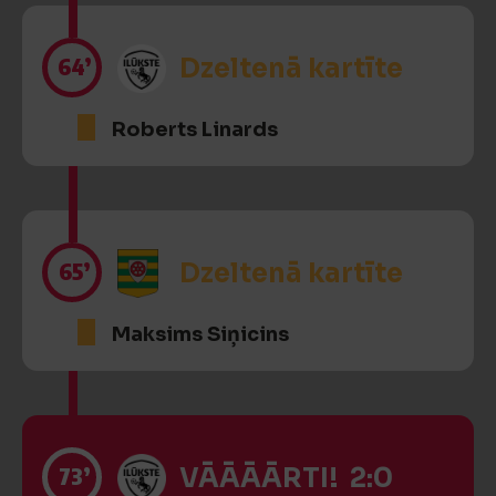
64’
Dzeltenā kartīte
Roberts Linards
65’
Dzeltenā kartīte
Maksims Siņicins
73’
VĀĀĀĀRTI! 2:0