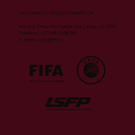
LATVIJAS FUTBOLA FEDERĀCIJA
Adrese: Emiļa Melngaiļa iela 1, Rīga, LV-1010
Telefons: +371 28 5598 98
E-pasts:
info@lff.lv