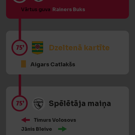
Vārtus guva
Rainers Buks
75’
Dzeltenā kartīte
Aigars Catlakšs
75’
Spēlētāja maiņa
Timurs Volosovs
Jānis Bleive