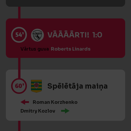
54’
VĀĀĀĀRTI! 1:0
Vārtus guva
Roberts Linards
60’
Spēlētāja maiņa
Roman Korzhenko
Dmitry Kozlov