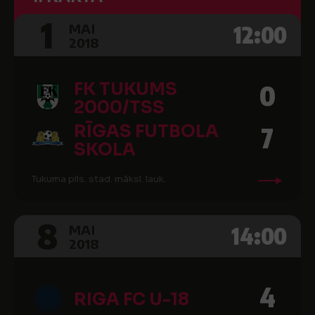
1
12:00
MAI
2018
FK TUKUMS
0
2000/TSS
RĪGAS FUTBOLA
7
SKOLA
Tukuma pils. stad. māksl. lauk.
8
14:00
MAI
2018
4
RIGA FC U-18