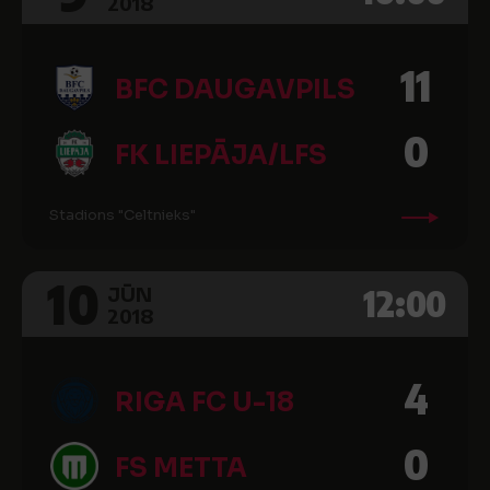
2018
11
BFC DAUGAVPILS
0
FK LIEPĀJA/LFS
Stadions "Celtnieks"
10
12:00
JŪN
2018
4
RIGA FC U-18
0
FS METTA