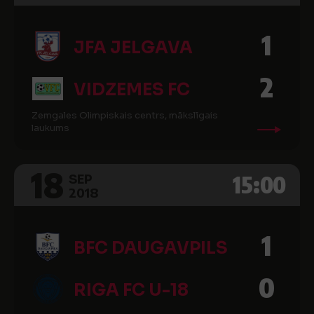
1
JFA JELGAVA
2
VIDZEMES FC
Zemgales Olimpiskais centrs, mākslīgais
laukums
18
15:00
SEP
2018
1
BFC DAUGAVPILS
0
RIGA FC U-18