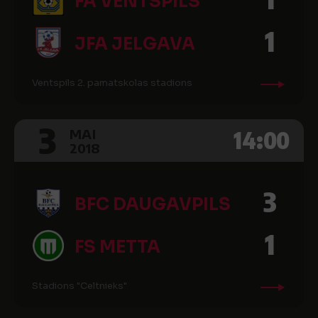
FA VENTSPILS
1
JFA JELGAVA
Ventspils 2. pamatskolas stadions
3
14:00
MAI
2018
3
BFC DAUGAVPILS
1
FS METTA
Stadions "Celtnieks"