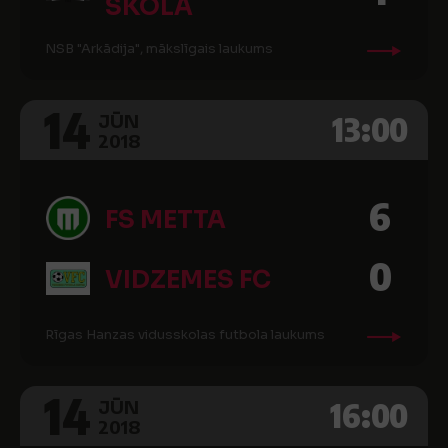
SKOLA
NSB "Arkādija", mākslīgais laukums
14
13:00
JŪN
2018
6
FS METTA
0
VIDZEMES FC
Rīgas Hanzas vidusskolas futbola laukums
14
16:00
JŪN
2018