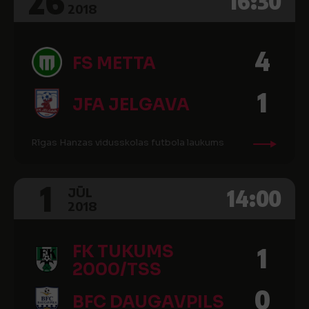
26
16:30
2018
4
FS METTA
1
JFA JELGAVA
Rīgas Hanzas vidusskolas futbola laukums
1
14:00
JŪL
2018
FK TUKUMS
1
2000/TSS
0
BFC DAUGAVPILS