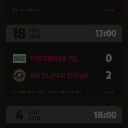
RTU stadions
18
17:00
JŪN
2018
0
VIDZEMES FC
2
SK SUPER NOVA
Valmieras Futbola kluba sporta bāze
4
18:00
JŪL
2018