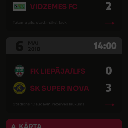
2
VIDZEMES FC
Tukuma pils. stad. māksl. lauk.
6
14:00
MAI
2018
0
FK LIEPĀJA/LFS
3
SK SUPER NOVA
Stadions "Daugava", rezerves laukums
4. KĀRTA