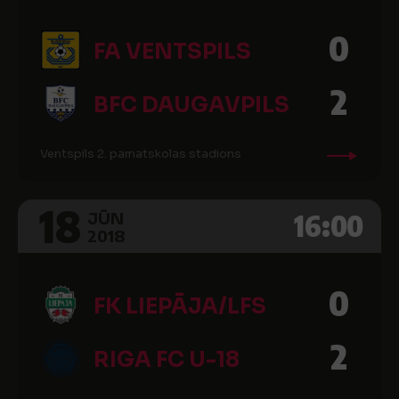
0
FA VENTSPILS
2
BFC DAUGAVPILS
Ventspils 2. pamatskolas stadions
18
16:00
JŪN
2018
0
FK LIEPĀJA/LFS
2
RIGA FC U-18