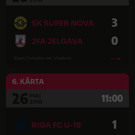
3
SK SUPER NOVA
0
JFA JELGAVA
Rīgas Ostvalda vsk. stadions
6. KĀRTA
26
11:00
MAI
2018
1
RIGA FC U-18