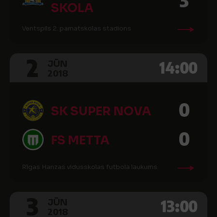
SKOLA
Ventspils 2. pamatskolas stadions
2
14:00
JŪN
2018
0
SK SUPER NOVA
0
FS METTA
Rīgas Hanzas vidusskolas futbola laukums
3
13:00
JŪN
2018