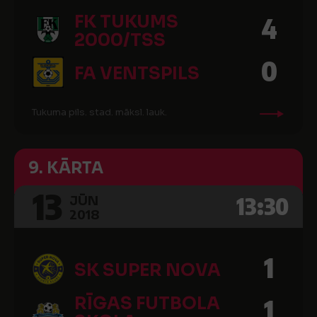
FK TUKUMS
4
2000/TSS
0
FA VENTSPILS
Tukuma pils. stad. māksl. lauk.
9. KĀRTA
13
13:30
JŪN
2018
1
SK SUPER NOVA
RĪGAS FUTBOLA
1