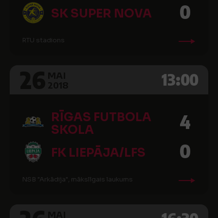
0
SK SUPER NOVA
RTU stadions
26
13:00
MAI
2018
RĪGAS FUTBOLA
4
SKOLA
0
FK LIEPĀJA/LFS
NSB "Arkādija", mākslīgais laukums
MAI