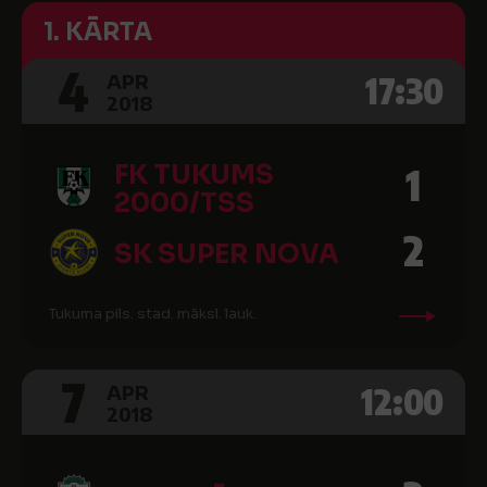
1. KĀRTA
4
17:30
APR
2018
FK TUKUMS
1
2000/TSS
2
SK SUPER NOVA
Tukuma pils. stad. māksl. lauk.
7
12:00
APR
2018