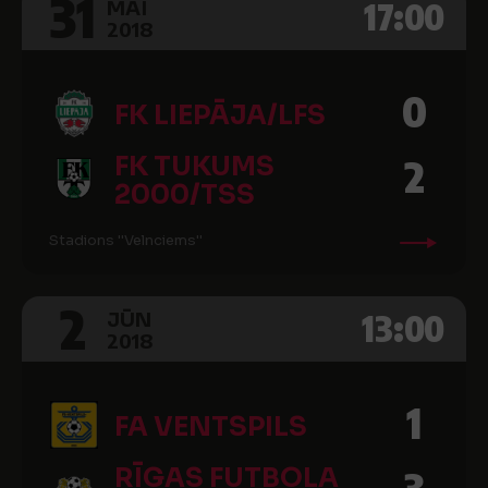
31
17:00
MAI
2018
0
FK LIEPĀJA/LFS
FK TUKUMS
2
2000/TSS
Stadions ''Velnciems''
2
13:00
JŪN
2018
1
FA VENTSPILS
RĪGAS FUTBOLA
3