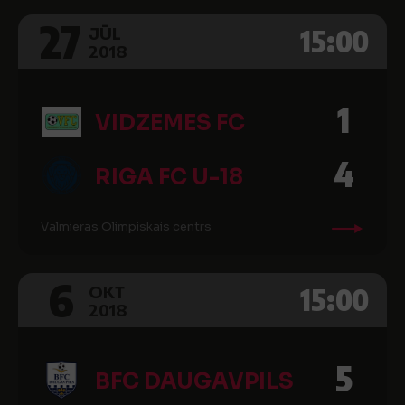
27
15:00
JŪL
2018
1
VIDZEMES FC
4
RIGA FC U-18
Valmieras Olimpiskais centrs
6
15:00
OKT
2018
5
BFC DAUGAVPILS