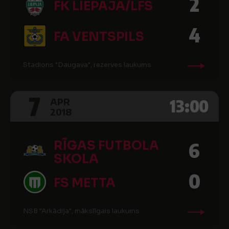
2
FK LIEPĀJA/LFS
4
FA VENTSPILS
Stadions "Daugava", rezerves laukums
7
13:00
APR
2018
RĪGAS FUTBOLA
6
SKOLA
0
FS METTA
NSB "Arkādija", mākslīgais laukums