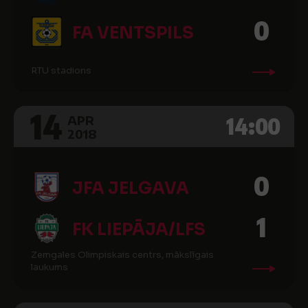
0
FA VENTSPILS
RTU stadions
14
14:00
APR
2018
0
JFA JELGAVA
1
FK LIEPĀJA/LFS
Zemgales Olimpiskais centrs, mākslīgais
laukums