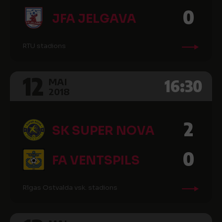
0
JFA JELGAVA
RTU stadions
12
16:30
MAI
2018
2
SK SUPER NOVA
0
FA VENTSPILS
Rīgas Ostvalda vsk. stadions