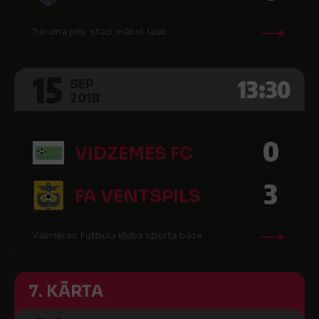
Tukuma pils. stad. māksl. lauk.
15
13:30
SEP
2018
0
VIDZEMES FC
3
FA VENTSPILS
Valmieras Futbola kluba sporta bāze
7. KĀRTA