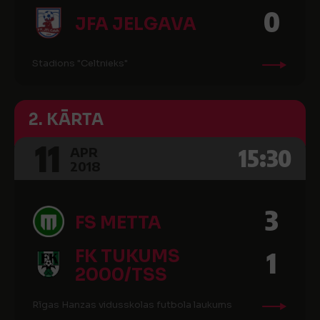
0
JFA JELGAVA
Stadions "Celtnieks"
2. KĀRTA
11
15:30
APR
2018
3
FS METTA
FK TUKUMS
1
2000/TSS
Rīgas Hanzas vidusskolas futbola laukums