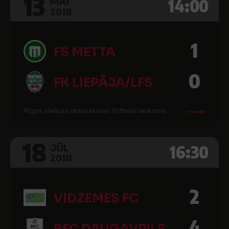
13
14:00
MAI
2018
1
FS METTA
0
FK LIEPĀJA/LFS
Rīgas Hanzas vidusskolas futbola laukums
18
16:30
JŪL
2018
2
VIDZEMES FC
4