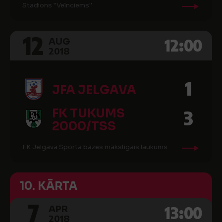
Stadions ''Velnciems''
12
12:00
AUG
2018
1
JFA JELGAVA
FK TUKUMS
3
2000/TSS
FK Jelgava Sporta bāzes mākslīgais laukums
10. KĀRTA
7
13:00
APR
2018