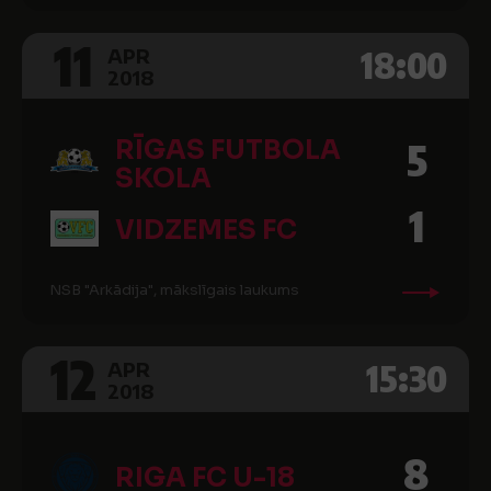
11
18:00
APR
2018
RĪGAS FUTBOLA
5
SKOLA
1
VIDZEMES FC
NSB "Arkādija", mākslīgais laukums
12
15:30
APR
2018
8
RIGA FC U-18