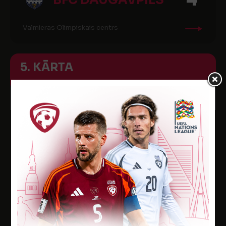
BFC DAUGAVPILS
Valmieras Olimpiskais centrs
5. KĀRTA
16
17:00
MAI
2018
FK TUKUMS
0
2000/TSS
1
RIGA FC U-18
Tukuma pils. stad. māksl. lauk.