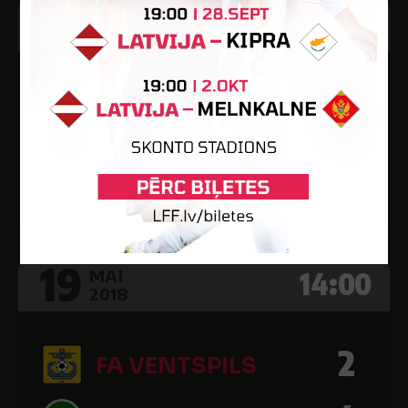
19
14:00
MAI
2018
0
BFC DAUGAVPILS
RĪGAS FUTBOLA
0
SKOLA
Stadions "Celtnieks"
19
14:00
MAI
2018
2
FA VENTSPILS