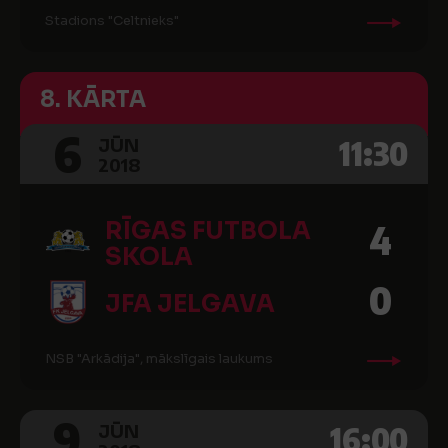
Stadions "Celtnieks"
8. KĀRTA
6
11:30
JŪN
2018
RĪGAS FUTBOLA
4
SKOLA
0
JFA JELGAVA
NSB "Arkādija", mākslīgais laukums
9
16:00
JŪN