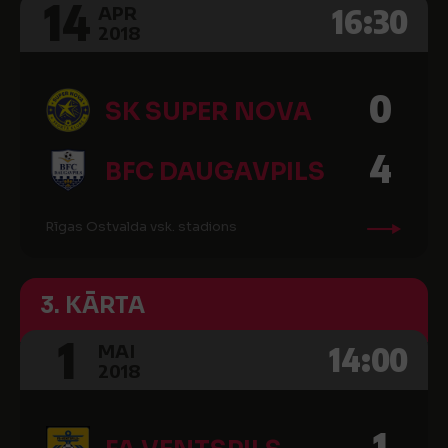
14
16:30
APR
2018
0
SK SUPER NOVA
4
BFC DAUGAVPILS
Rīgas Ostvalda vsk. stadions
3. KĀRTA
1
14:00
MAI
2018
1