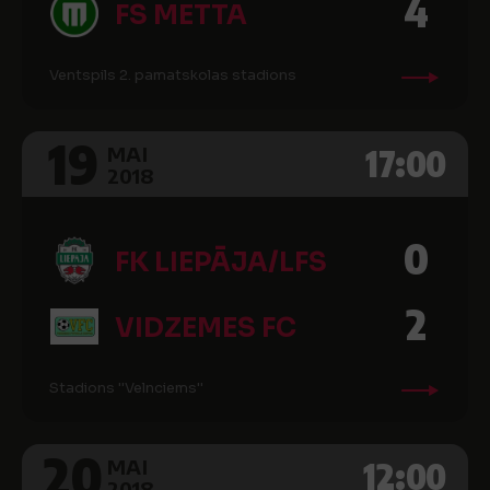
4
FS METTA
Ventspils 2. pamatskolas stadions
19
17:00
MAI
2018
0
FK LIEPĀJA/LFS
2
VIDZEMES FC
Stadions ''Velnciems''
20
12:00
MAI
2018