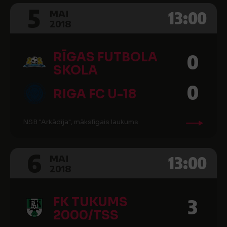
5
13:00
MAI
2018
RĪGAS FUTBOLA
0
SKOLA
0
RIGA FC U-18
NSB "Arkādija", mākslīgais laukums
6
13:00
MAI
2018
FK TUKUMS
3
2000/TSS