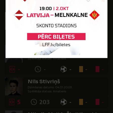
5
296
-
-
1
Martins Seilis
Dzimšanas datums: 19.11.2003.
Spēlētāja statuss: Amatieris
-
-
-
-
-
Ivo Sorokins
Dzimšanas datums: 17.06.2003.
Spēlētāja statuss: Amatieris
-
-
-
-
-
Nils Stivriņš
Dzimšanas datums: 04.01.2003.
Spēlētāja statuss: Amatieris
5
203
-
-
-