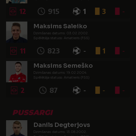
12
915
1
3
-
Maksims Saleiko
Dzimšanas datums: 03.02.2002.
Spēlētāja statuss: Amatieris (FSS)
11
823
-
1
-
Maksims Semeško
Dzimšanas datums: 19.02.2004.
Spēlētāja statuss: Amatieris (FSS)
2
87
-
-
-
PUSSARGI
Danils Degterjovs
Dzimšanas datums: 13.08.2002.