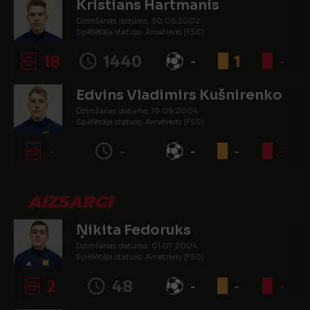
Kristians Hartmanis
Dzimšanas datums: 30.05.2002.
Spēlētāja statuss: Amatieris (FSS)
18
1440
-
1
-
Edvins Vladimirs Kušnirenko
Dzimšanas datums: 19.09.2004.
Spēlētāja statuss: Amatieris (FSS)
-
-
-
-
-
AIZSARGI
Ņikita Fedoruks
Dzimšanas datums: 01.07.2004.
Spēlētāja statuss: Amatieris (FSS)
2
48
-
-
-