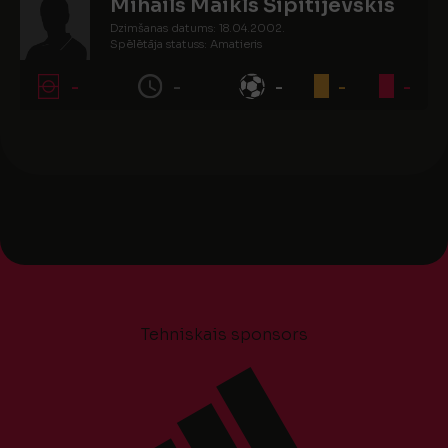
Mihails Maikls Šipitijevskis
Dzimšanas datums: 18.04.2002.
Spēlētāja statuss: Amatieris
-
-
-
-
-
Tehniskais sponsors