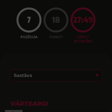
7
18
27:49
POZĪCIJA
PUNKTI
VĀRTU
ATTIECĪBA
Sastāvs
VĀRTSARGI