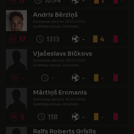
Andris Bērziņš
Dzimšanas datums: 13.02.2002.
Spēlētāja statuss: Amatieris
17
1313
-
4
-
Vjačeslavs Bičkovs
Dzimšanas datums: 08.10.2002.
Spēlētāja statuss: Amatieris
-
-
-
-
-
Mārtiņš Ercmanis
Dzimšanas datums: 16.05.2003.
Spēlētāja statuss: Amatieris
5
118
-
-
-
Ralfs Roberts Grīslis