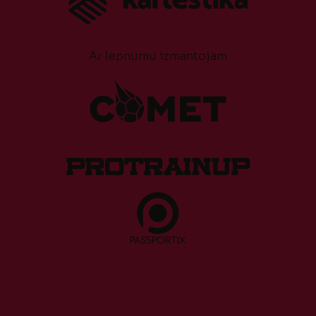
Ar lepnumu izmantojam