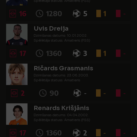
Spēlētāja statuss: Amatieris (FSS)
16
1280
5
1
-
Uvis Dreija
Dzimšanas datums: 10.01.2002.
Spēlētāja statuss: Amatieris (FSS)
17
1360
3
1
-
Ričards Grasmanis
Dzimšanas datums: 23.06.2003.
Spēlētāja statuss: Amatieris
2
90
-
-
-
Renards Krišjānis
Dzimšanas datums: 04.04.2002.
Spēlētāja statuss: Amatieris (FSS)
17
1360
2
-
-