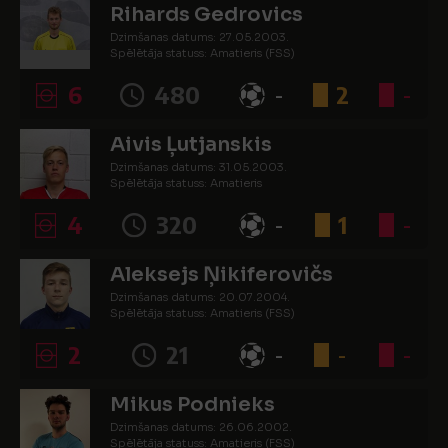
Rihards Gedrovics
Dzimšanas datums: 27.05.2003.
Spēlētāja statuss: Amatieris (FSS)
6
480
-
2
-
Aivis Ļutjanskis
Dzimšanas datums: 31.05.2003.
Spēlētāja statuss: Amatieris
4
320
-
1
-
Aleksejs Ņikiferovičs
Dzimšanas datums: 20.07.2004.
Spēlētāja statuss: Amatieris (FSS)
2
21
-
-
-
Mikus Podnieks
Dzimšanas datums: 26.06.2002.
Spēlētāja statuss: Amatieris (FSS)