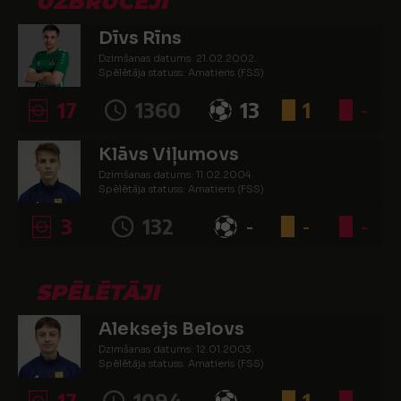
UZBRUCĒJI
Dīvs Rīns
Dzimšanas datums: 21.02.2002.
Spēlētāja statuss: Amatieris (FSS)
17
1360
13
1
-
Klāvs Viļumovs
Dzimšanas datums: 11.02.2004.
Spēlētāja statuss: Amatieris (FSS)
3
132
-
-
-
SPĒLĒTĀJI
Aleksejs Belovs
Dzimšanas datums: 12.01.2003.
Spēlētāja statuss: Amatieris (FSS)
17
1094
-
1
-