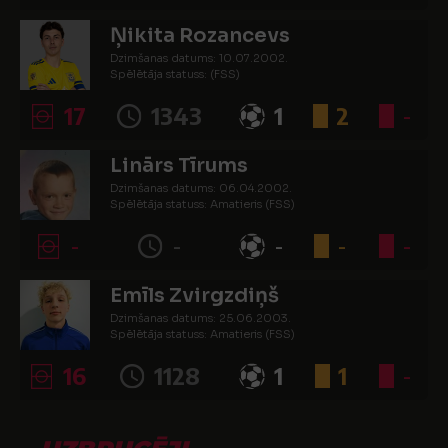
Ņikita Rozancevs
Dzimšanas datums: 10.07.2002.
Spēlētāja statuss: (FSS)
17
1343
1
2
-
Linārs Tīrums
Dzimšanas datums: 06.04.2002.
Spēlētāja statuss: Amatieris (FSS)
-
-
-
-
-
Emīls Zvirgzdiņš
Dzimšanas datums: 25.06.2003.
Spēlētāja statuss: Amatieris (FSS)
16
1128
1
1
-