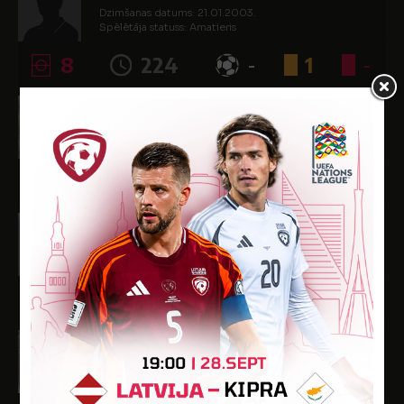
Dzimšanas datums: 21.01.2003.
Spēlētāja statuss: Amatieris
8
224
-
1
-
Indriķis Ošenbergs
Dzimšanas datums: 14.02.2002.
Spēlētāja statuss: Amatieris (FSS)
6
337
-
1
-
Arvīds Reinbergs
Dzimšanas datums: 17.06.2003.
Spēlētāja statuss: Amatieris
2
53
-
-
-
Dzintars Roze
Dzimšanas datums: 06.02.2003.
Spēlētāja statuss: Amatieris