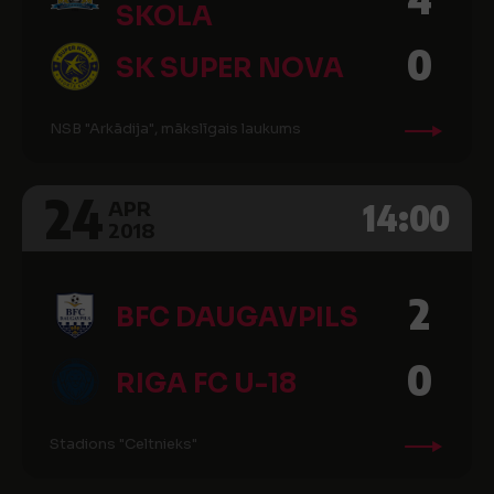
SKOLA
0
SK SUPER NOVA
NSB "Arkādija", mākslīgais laukums
24
14:00
APR
2018
2
BFC DAUGAVPILS
0
RIGA FC U-18
Stadions "Celtnieks"