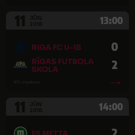
11
13:00
JŪN
2018
0
RIGA FC U-18
RĪGAS FUTBOLA
2
SKOLA
RTU stadions
11
14:00
JŪN
2018
2
FS METTA