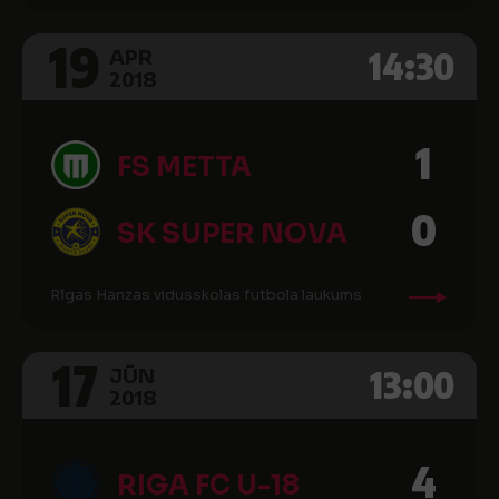
19
14:30
APR
2018
1
FS METTA
0
SK SUPER NOVA
Rīgas Hanzas vidusskolas futbola laukums
17
13:00
JŪN
2018
4
RIGA FC U-18