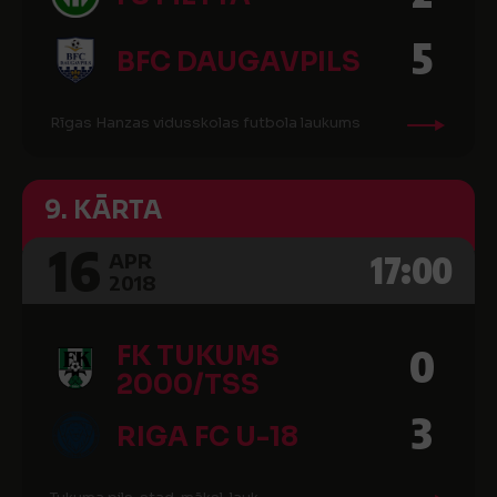
5
BFC DAUGAVPILS
Rīgas Hanzas vidusskolas futbola laukums
9. KĀRTA
16
17:00
APR
2018
FK TUKUMS
0
2000/TSS
3
RIGA FC U-18