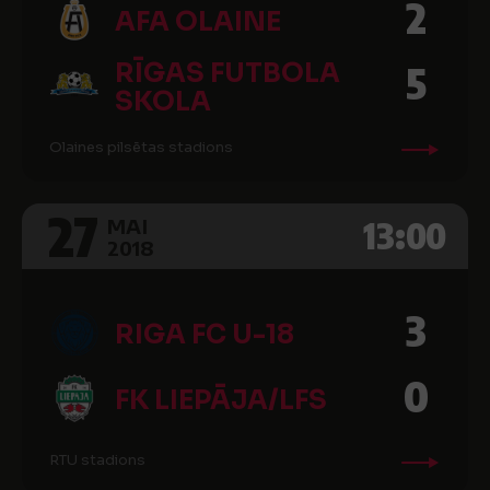
2
AFA OLAINE
RĪGAS FUTBOLA
5
SKOLA
Olaines pilsētas stadions
27
13:00
MAI
2018
3
RIGA FC U-18
0
FK LIEPĀJA/LFS
RTU stadions