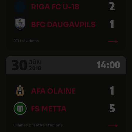
2
RIGA FC U-18
1
BFC DAUGAVPILS
RTU stadions
30
14:00
JŪN
2018
1
AFA OLAINE
5
FS METTA
Olaines pilsētas stadions