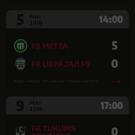
5
14:00
MAI
2018
5
FS METTA
0
FK LIEPĀJA/LFS
Rīgas Hanzas vidusskolas futbola laukums
9
17:00
MAI
2018
FK TUKUMS
0