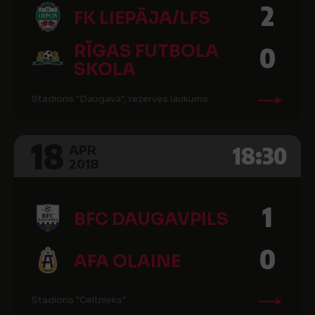
2
FK LIEPĀJA/LFS
RĪGAS FUTBOLA
0
SKOLA
Stadions "Daugava", rezerves laukums
18
18:30
APR
2018
1
BFC DAUGAVPILS
0
AFA OLAINE
Stadions "Celtnieks"