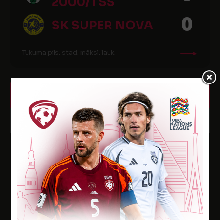
2000/TSS
0
SK SUPER NOVA
Tukuma pils. stad. māksl. lauk.
6. KĀRTA
12
12:30
MAI
2018
RĪGAS FUTBOLA
2
SKOLA
4
FS METTA
NSB "Arkādija", mākslīgais laukums