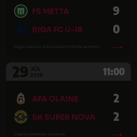
9
FS METTA
0
RIGA FC U-18
Rīgas Hanzas vidusskolas futbola laukums
29
11:00
JŪL
2018
2
AFA OLAINE
2
SK SUPER NOVA
Olaines pilsētas stadions