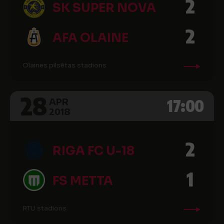
2
SK SUPER NOVA
2
AFA OLAINE
Olaines pilsētas stadions
28
17:00
APR
2018
2
RIGA FC U-18
1
FS METTA
RTU stadions