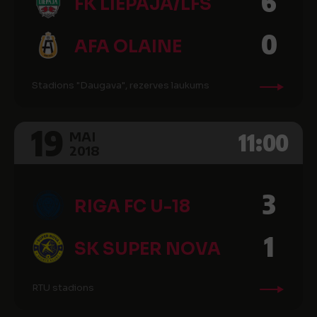
6
FK LIEPĀJA/LFS
0
AFA OLAINE
Stadions "Daugava", rezerves laukums
19
11:00
MAI
2018
3
RIGA FC U-18
1
SK SUPER NOVA
RTU stadions