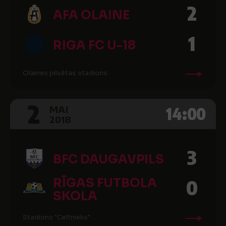
2
AFA OLAINE
1
RIGA FC U-18
Olaines pilsētas stadions
2
14:00
MAI
2018
3
BFC DAUGAVPILS
RĪGAS FUTBOLA
0
SKOLA
Stadions "Celtnieks"