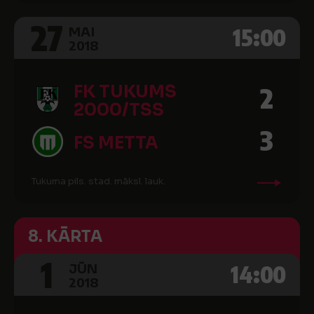
27
15:00
MAI
2018
FK TUKUMS
2
2000/TSS
3
FS METTA
Tukuma pils. stad. māksl. lauk.
8. KĀRTA
1
14:00
JŪN
2018