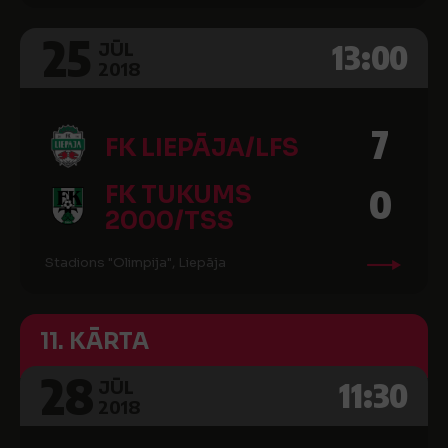
25
13:00
JŪL
2018
7
FK LIEPĀJA/LFS
FK TUKUMS
0
2000/TSS
Stadions "Olimpija", Liepāja
11. KĀRTA
28
11:30
JŪL
2018