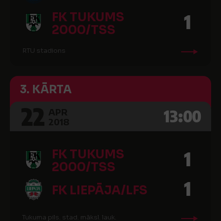
FK TUKUMS
1
2000/TSS
RTU stadions
3. KĀRTA
22
13:00
APR
2018
FK TUKUMS
1
2000/TSS
1
FK LIEPĀJA/LFS
Tukuma pils. stad. māksl. lauk.