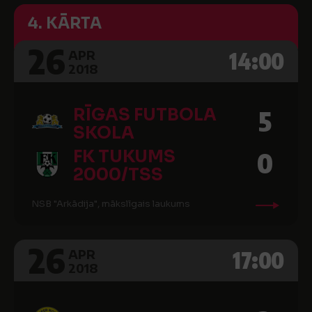
4. KĀRTA
26
14:00
APR
2018
RĪGAS FUTBOLA
5
SKOLA
FK TUKUMS
0
2000/TSS
NSB "Arkādija", mākslīgais laukums
26
17:00
APR
2018