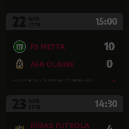
22
15:00
APR
2018
10
FS METTA
0
AFA OLAINE
Rīgas Hanzas vidusskolas futbola laukums
23
14:30
APR
2018
RĪGAS FUTBOLA
4