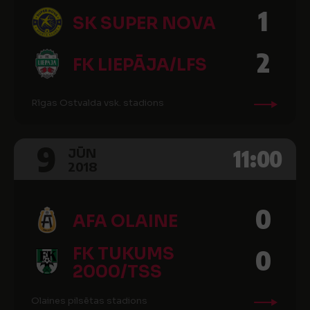
1
SK SUPER NOVA
2
FK LIEPĀJA/LFS
Rīgas Ostvalda vsk. stadions
9
11:00
JŪN
2018
0
AFA OLAINE
FK TUKUMS
0
2000/TSS
Olaines pilsētas stadions