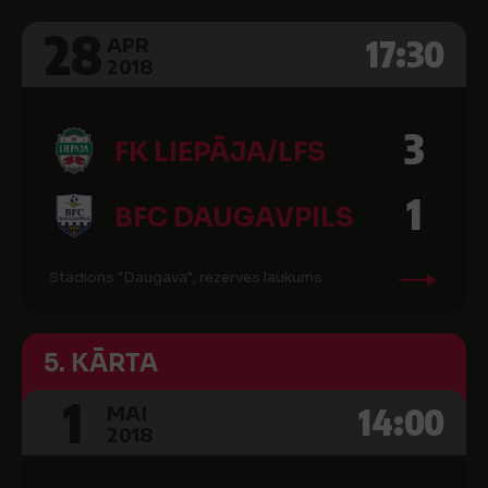
28
17:30
APR
2018
3
FK LIEPĀJA/LFS
1
BFC DAUGAVPILS
Stadions "Daugava", rezerves laukums
5. KĀRTA
1
14:00
MAI
2018