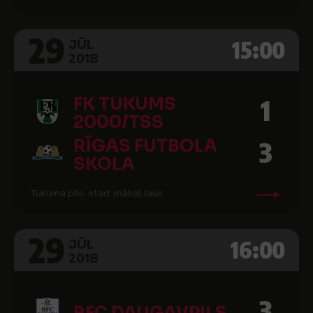
29
15:00
JŪL
2018
FK TUKUMS
1
2000/TSS
RĪGAS FUTBOLA
3
SKOLA
Tukuma pils. stad. māksl. lauk.
29
16:00
JŪL
2018
3