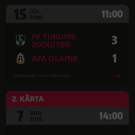
15
11:00
JŪL
2018
FK TUKUMS
3
2000/TSS
1
AFA OLAINE
Tukuma pils. stad. māksl. lauk.
2. KĀRTA
7
14:00
APR
2018