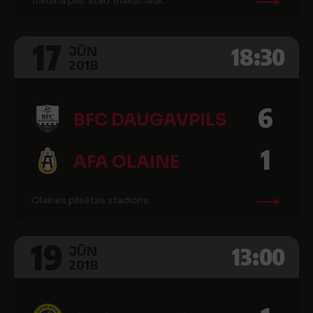
Tukuma pils. stad. māksl. lauk.
17
18:30
JŪN
2018
6
BFC DAUGAVPILS
1
AFA OLAINE
Olaines pilsētas stadions
19
13:00
JŪN
2018