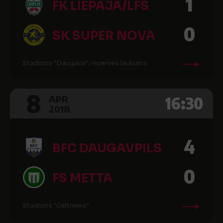
1
FK LIEPĀJA/LFS
0
SK SUPER NOVA
Stadions "Daugava", rezerves laukums
8
16:30
APR
2018
4
BFC DAUGAVPILS
0
FS METTA
Stadions "Celtnieks"