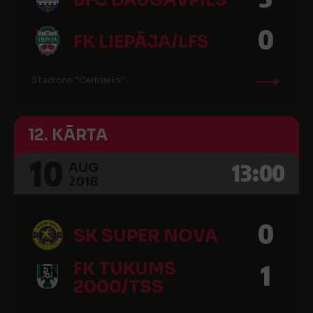
BFC DAUGAVPILS
0
FK LIEPĀJA/LFS
Stadions "Celtnieks"
12. KĀRTA
10
13:00
AUG
2018
0
SK SUPER NOVA
FK TUKUMS
1
2000/TSS