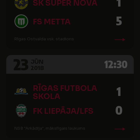
1
SK SUPER NOVA
5
FS METTA
Rīgas Ostvalda vsk. stadions
23
12:30
JŪN
2018
RĪGAS FUTBOLA
1
SKOLA
0
FK LIEPĀJA/LFS
NSB "Arkādija", mākslīgais laukums