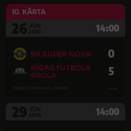
10. KĀRTA
26
14:00
JŪN
2018
0
SK SUPER NOVA
RĪGAS FUTBOLA
5
SKOLA
Rīgas Ostvalda vsk. stadions
29
14:00
JŪN
2018