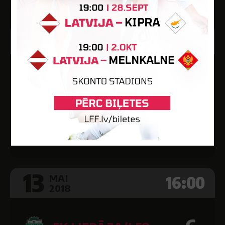
13
14:00
MAI
2018
FK TUKUMS
0
2000/TSS
9
BFC DAUGAVPILS
Tukuma pils. stad. māksl. lauk.
13
16:00
MAI
2018