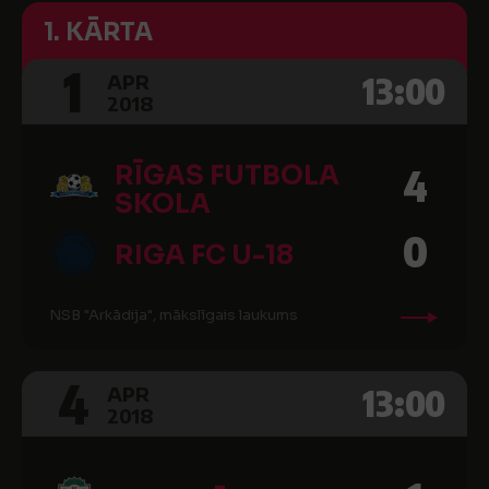
1. KĀRTA
1
13:00
APR
2018
RĪGAS FUTBOLA
4
SKOLA
0
RIGA FC U-18
NSB "Arkādija", mākslīgais laukums
4
13:00
APR
2018