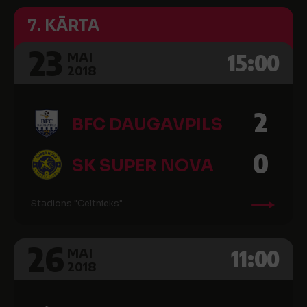
7. KĀRTA
23
15:00
MAI
2018
2
BFC DAUGAVPILS
0
SK SUPER NOVA
Stadions "Celtnieks"
26
11:00
MAI
2018