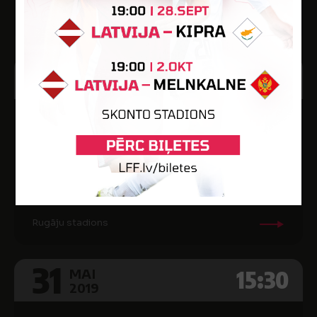
Tukuma pils. stad. māksl. lauk.
18
15:00
MAI
2019
2
BALVU SC
7
SK SUPER NOVA
Rugāju stadions
31
15:30
MAI
2019