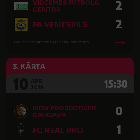
2
VIDZEMES FUTBOLA
CENTRS
2
FA VENTSPILS
Smiltenes pilsētas (Tepera) stadions
3. KĀRTA
10
15:30
APR
2019
0
NEW PROJECT/JFK
DAUGAVA
1
FC REAL PRO