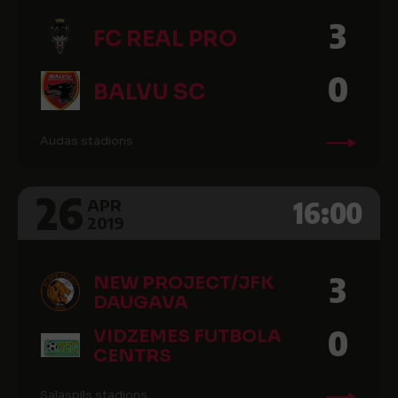
3
FC REAL PRO
0
BALVU SC
Audas stadions
26
16:00
APR
2019
3
NEW PROJECT/JFK
DAUGAVA
0
VIDZEMES FUTBOLA
CENTRS
Salaspils stadions