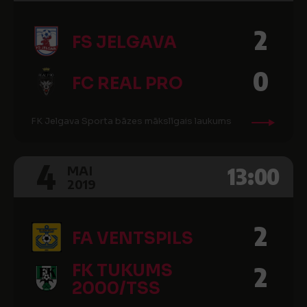
2
FS JELGAVA
0
FC REAL PRO
FK Jelgava Sporta bāzes mākslīgais laukums
4
13:00
MAI
2019
2
FA VENTSPILS
FK TUKUMS
2
2000/TSS