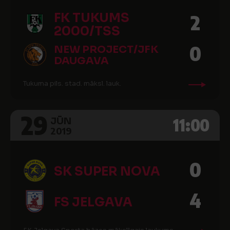
FK TUKUMS
2
2000/TSS
0
NEW PROJECT/JFK
DAUGAVA
Tukuma pils. stad. māksl. lauk.
29
11:00
JŪN
2019
0
SK SUPER NOVA
4
FS JELGAVA