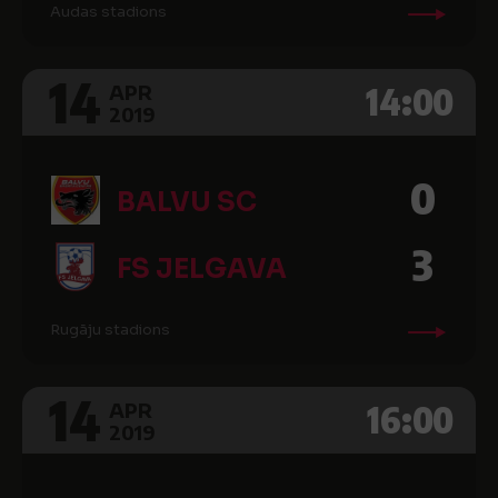
Audas stadions
14
14:00
APR
2019
0
BALVU SC
3
FS JELGAVA
Rugāju stadions
14
16:00
APR
2019