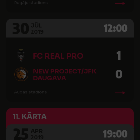
Rugāju stadions
30
12:00
JŪL
2019
1
FC REAL PRO
0
NEW PROJECT/JFK
DAUGAVA
Audas stadions
11. KĀRTA
25
19:00
APR
2019