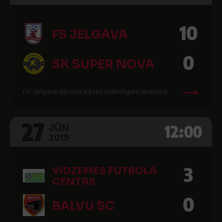
10
FS JELGAVA
0
SK SUPER NOVA
FK Jelgava Sporta bāzes mākslīgais laukums
27
12:00
JŪN
2019
3
VIDZEMES FUTBOLA
CENTRS
0
BALVU SC