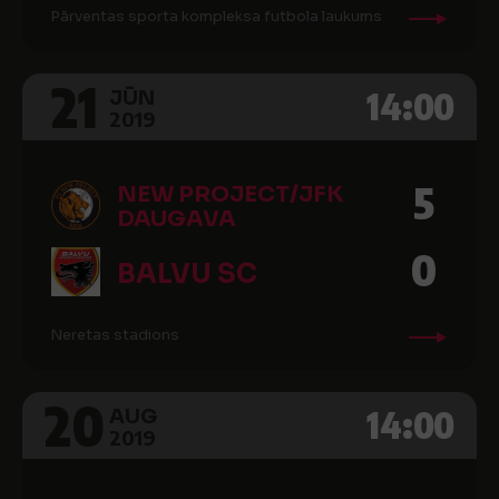
Pārventas sporta kompleksa futbola laukums
21
14:00
JŪN
2019
5
NEW PROJECT/JFK
DAUGAVA
0
BALVU SC
Neretas stadions
20
14:00
AUG
2019