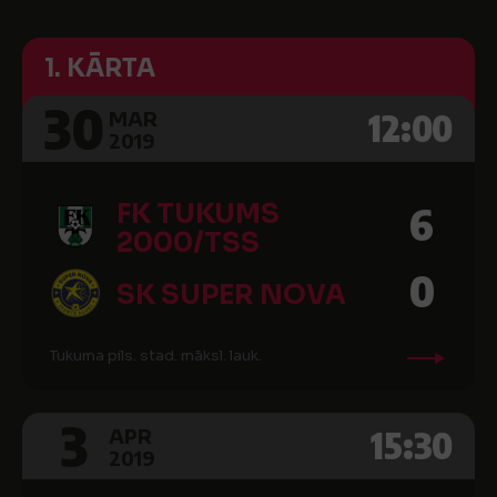
1. KĀRTA
30
12:00
MAR
2019
FK TUKUMS
6
2000/TSS
0
SK SUPER NOVA
Tukuma pils. stad. māksl. lauk.
3
15:30
APR
2019