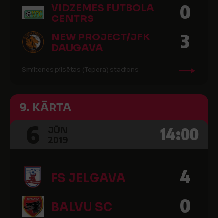
0
VIDZEMES FUTBOLA
CENTRS
3
NEW PROJECT/JFK
DAUGAVA
Smiltenes pilsētas (Tepera) stadions
9. KĀRTA
6
14:00
JŪN
2019
4
FS JELGAVA
0
BALVU SC