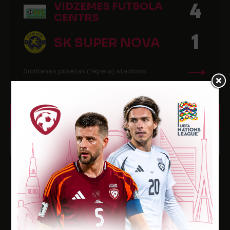
4
VIDZEMES FUTBOLA
CENTRS
1
SK SUPER NOVA
Smiltenes pilsētas (Tepera) stadions
6. KĀRTA
9
17:00
MAI
2019
FK TUKUMS
2
2000/TSS
2
FS JELGAVA