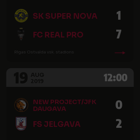
1
SK SUPER NOVA
7
FC REAL PRO
Rīgas Ostvalda vsk. stadions
19
12:00
AUG
2019
0
NEW PROJECT/JFK
DAUGAVA
2
FS JELGAVA