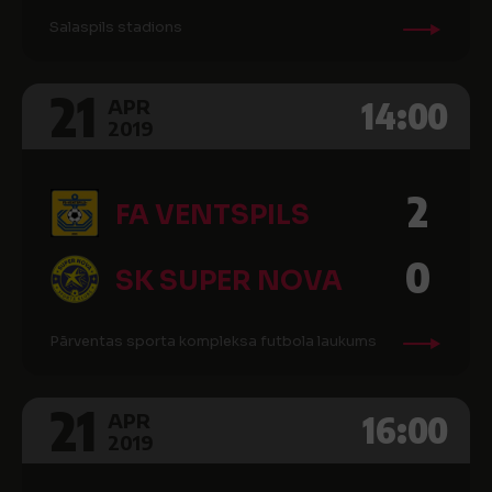
Salaspils stadions
21
14:00
APR
2019
2
FA VENTSPILS
0
SK SUPER NOVA
Pārventas sporta kompleksa futbola laukums
21
16:00
APR
2019