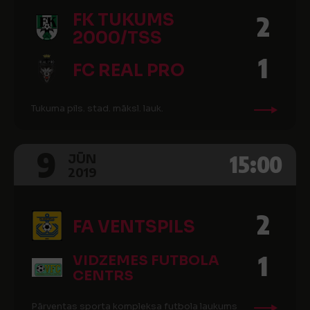
FK TUKUMS
2
2000/TSS
1
FC REAL PRO
Tukuma pils. stad. māksl. lauk.
9
15:00
JŪN
2019
2
FA VENTSPILS
1
VIDZEMES FUTBOLA
CENTRS
Pārventas sporta kompleksa futbola laukums