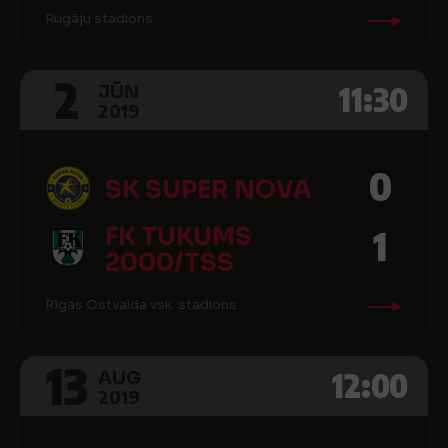
Rugāju stadions
2
11:30
JŪN
2019
0
SK SUPER NOVA
FK TUKUMS
1
2000/TSS
Rīgas Ostvalda vsk. stadions
13
12:00
AUG
2019