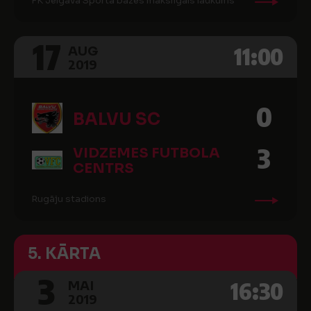
FK Jelgava Sporta bāzes mākslīgais laukums
17
11:00
AUG
2019
0
BALVU SC
3
VIDZEMES FUTBOLA
CENTRS
Rugāju stadions
5. KĀRTA
3
16:30
MAI
2019