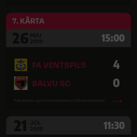
7. KĀRTA
26
15:00
MAI
2019
4
FA VENTSPILS
0
BALVU SC
Pārventas sporta kompleksa futbola laukums
21
11:30
JŪL
2019