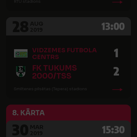
RTU stadions
28
13:00
AUG
2019
1
VIDZEMES FUTBOLA
CENTRS
FK TUKUMS
2
2000/TSS
Smiltenes pilsētas (Tepera) stadions
8. KĀRTA
30
15:30
MAR
2019