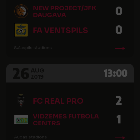
0
NEW PROJECT/JFK
DAUGAVA
0
FA VENTSPILS
Salaspils stadions
26
13:00
AUG
2019
2
FC REAL PRO
1
VIDZEMES FUTBOLA
CENTRS
Audas stadions