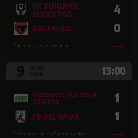
FK TUKUMS
4
2000/TSS
0
BALVU SC
Tukuma pils. stad. māksl. lauk.
9
13:00
AUG
2019
1
VIDZEMES FUTBOLA
CENTRS
1
FS JELGAVA
Smiltenes pilsētas (Tepera) stadions