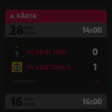
4. KĀRTA
28
14:00
APR
2019
0
FC REAL PRO
1
FA VENTSPILS
Audas stadions
16
16:00
MAI
2019