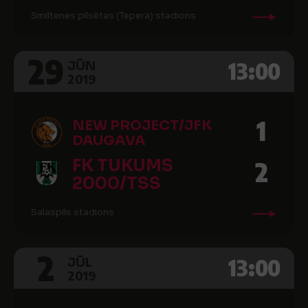
Smiltenes pilsētas (Tepera) stadions
29
13:00
JŪN
2019
1
NEW PROJECT/JFK
DAUGAVA
FK TUKUMS
2
2000/TSS
Salaspils stadions
2
13:00
JŪL
2019