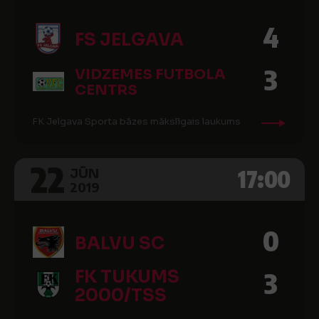
4
FS JELGAVA
3
VIDZEMES FUTBOLA
CENTRS
FK Jelgava Sporta bāzes mākslīgais laukums
22
17:00
JŪN
2019
0
BALVU SC
FK TUKUMS
3
2000/TSS