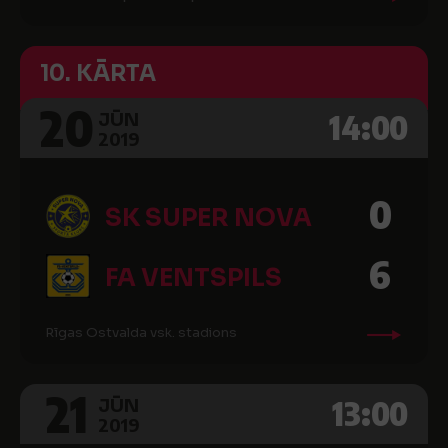
10. KĀRTA
20
14:00
JŪN
2019
0
SK SUPER NOVA
6
FA VENTSPILS
Rīgas Ostvalda vsk. stadions
21
13:00
JŪN
2019