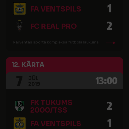
1
FA VENTSPILS
2
FC REAL PRO
Pārventas sporta kompleksa futbola laukums
12. KĀRTA
7
13:00
JŪL
2019
FK TUKUMS
2
2000/TSS
1
FA VENTSPILS