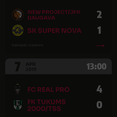
2
NEW PROJECT/JFK
DAUGAVA
1
SK SUPER NOVA
Salaspils stadions
7
13:00
APR
2019
4
FC REAL PRO
FK TUKUMS
0
2000/TSS