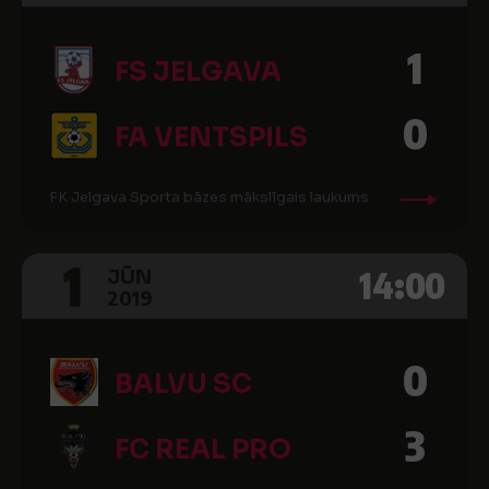
1
FS JELGAVA
0
FA VENTSPILS
FK Jelgava Sporta bāzes mākslīgais laukums
1
14:00
JŪN
2019
0
BALVU SC
3
FC REAL PRO