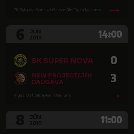
FK Jelgava Sporta bāzes mākslīgais laukums
6
14:00
JŪN
2019
0
SK SUPER NOVA
3
NEW PROJECT/JFK
DAUGAVA
Rīgas Ostvalda vsk. stadions
8
11:00
JŪN
2019