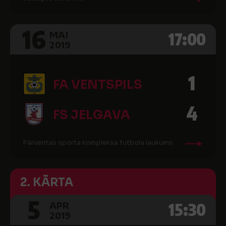
16
17:00
MAI
2019
1
FA VENTSPILS
4
FS JELGAVA
Pārventas sporta kompleksa futbola laukums
2. KĀRTA
5
15:30
APR
2019