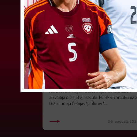
"Riga FC" iegūst handikapu, RF
būs jāatspēlējas
Ceturtdienas vakarā savas spēles UEFA
Konferences līgas kvalifikācijas trešajā kārtā
aizvadīja divi Latvijas klubi. FC RFS izbraukumā 
0:2 zaudēja Čehijas "Jablonec"...
06. augusts 202