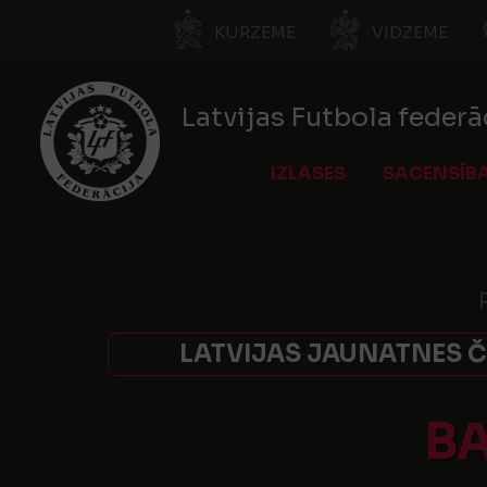
KURZEME
VIDZEME
Latvijas Futbola federā
IZLASES
SACENSĪB
LATVIJAS JAUNATNES Č
BA