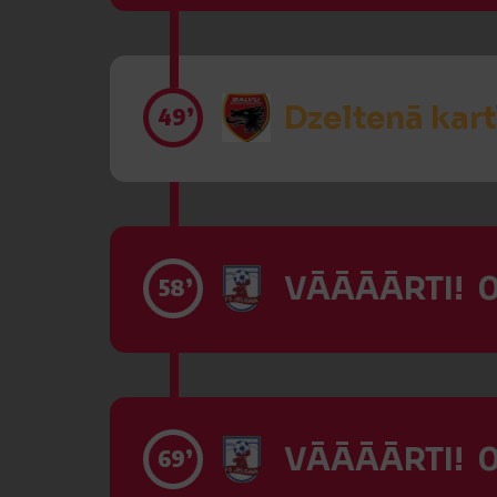
Dzeltenā kart
49’
VĀĀĀĀRTI! 0
58’
VĀĀĀĀRTI! 0
69’