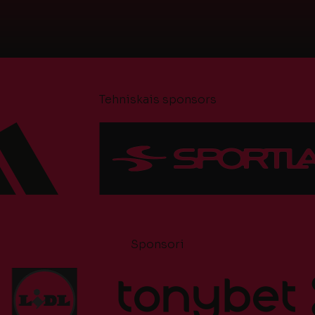
Tehniskais sponsors
Sponsori