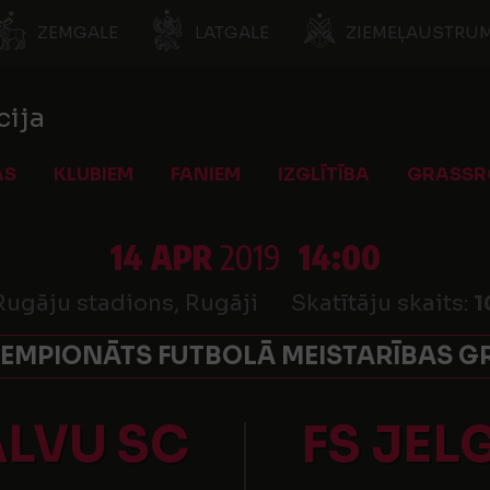
ZEMGALE
LATGALE
ZIEMEĻAUSTRUM
cija
AS
KLUBIEM
FANIEM
IZGLĪTĪBA
GRASSR
14 APR
2019
14:00
Rugāju stadions, Rugāji
Skatītāju skaits:
1
EMPIONĀTS FUTBOLĀ MEISTARĪBAS GR
LVU SC
FS JEL