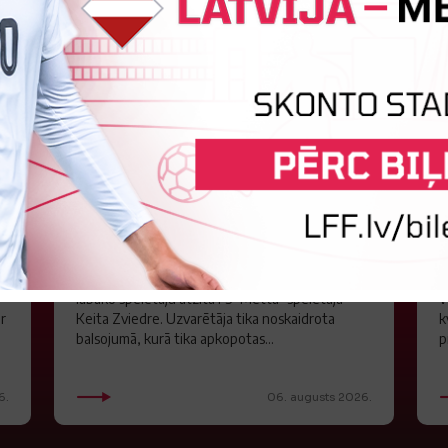
S
Jūlijā par labāko "LuckyBet" SFL
atzīta Keita Zviedre
Par "LuckyBet" Sieviešu futbola līgas jūnija
L
labāko spēlētāju atzīta FS "Metta" spēlētāja
W
ar
Keita Zviedre. Uzvarētāja tika noskaidrota
k
balsojumā, kurā tika apkopotas...
p
6.
06. augusts 2026.