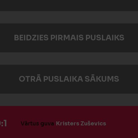
BEIDZIES PIRMAIS PUSLAIKS
OTRĀ PUSLAIKA SĀKUMS
:1
Vārtus guva
Kristers Zuševics