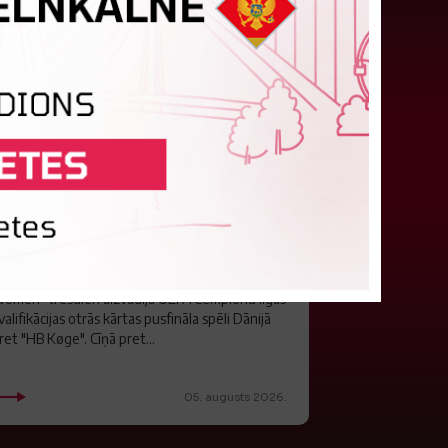
"Riga FC Women" liek kārtīgi
pasvīst dānietēm
atvijas čempions sieviešu futbolā "Riga FC
omen" trešdien aizvadīja UEFA Čempionu līgas
valifikācijas otrās kārtas pusfināla spēli Dānijā
ret "HB Køge". Cīņā pret...
05. augusts 2026.