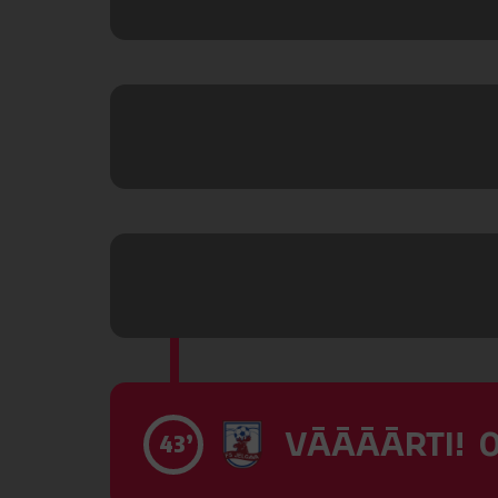
VĀĀĀĀRTI! 0
43’