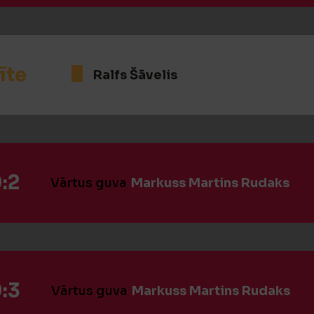
īte
Ralfs Šāvelis
:2
Vārtus guva
Markuss Martins Rudaks
:3
Vārtus guva
Markuss Martins Rudaks