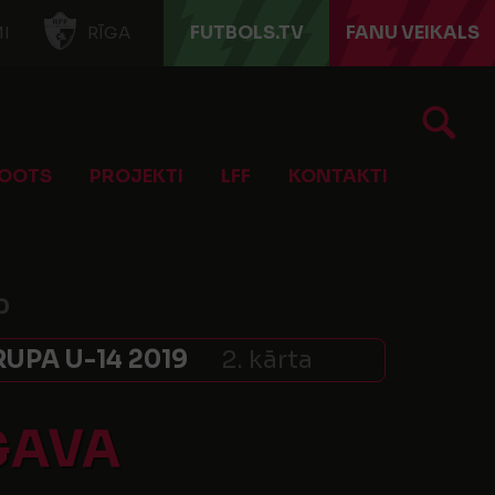
FUTBOLS.TV
FANU VEIKALS
I
RĪGA
OOTS
PROJEKTI
LFF
KONTAKTI
0
UPA U-14 2019
2. kārta
GAVA