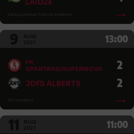
LAIDZE
Saldus pilsētas futbola stadions
9
13:00
AUG
2021
2
FK
SPARTAKS/SUPERNOVA
2
JDFS ALBERTS
RTU stadions
11
11:00
AUG
2021