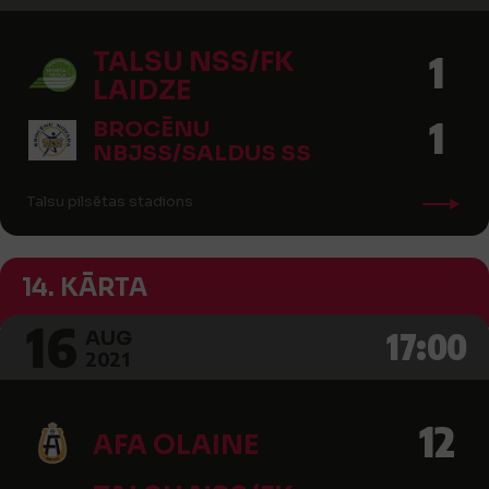
TALSU NSS/FK
1
LAIDZE
1
BROCĒNU
NBJSS/SALDUS SS
Talsu pilsētas stadions
14. KĀRTA
16
17:00
AUG
2021
12
AFA OLAINE