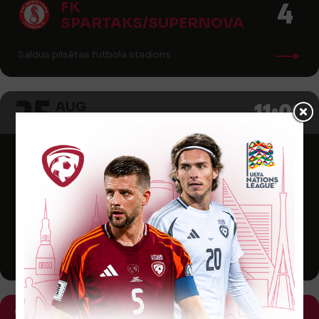
4
FK
SPARTAKS/SUPERNOVA
Saldus pilsētas futbola stadions
25
11:00
AUG
2021
3
JŪRMALAS FS
0
JDFS ALBERTS
Kauguru vidusskolas stadions
9. KĀRTA