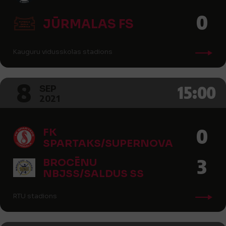
0
JŪRMALAS FS
Kauguru vidusskolas stadions
8
15:00
SEP
2021
0
FK
SPARTAKS/SUPERNOVA
3
BROCĒNU
NBJSS/SALDUS SS
RTU stadions