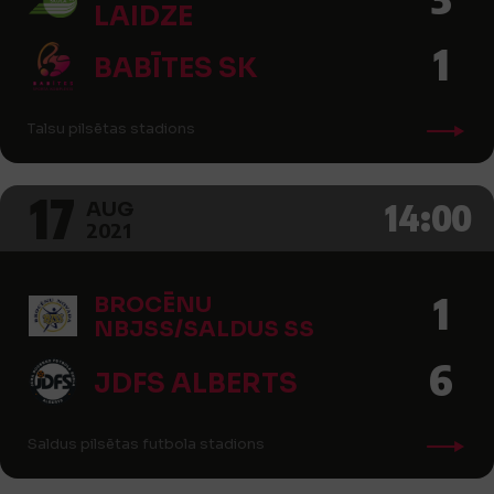
LAIDZE
1
BABĪTES SK
Talsu pilsētas stadions
17
14:00
AUG
2021
1
BROCĒNU
NBJSS/SALDUS SS
6
JDFS ALBERTS
Saldus pilsētas futbola stadions