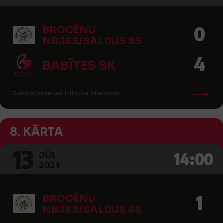
0
BROCĒNU
NBJSS/SALDUS SS
4
BABĪTES SK
Saldus pilsētas futbola stadions
8. KĀRTA
13
14:00
JŪL
2021
1
BROCĒNU
NBJSS/SALDUS SS