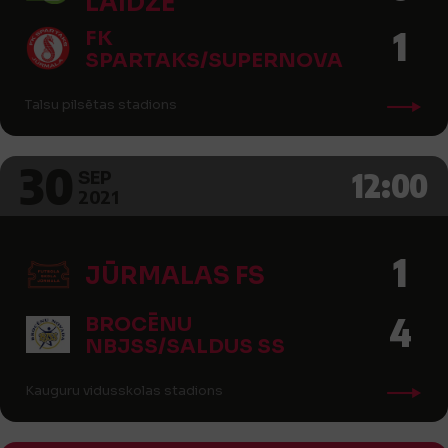
LAIDZE
1
FK
SPARTAKS/SUPERNOVA
Talsu pilsētas stadions
30
12:00
SEP
2021
1
JŪRMALAS FS
4
BROCĒNU
NBJSS/SALDUS SS
Kauguru vidusskolas stadions