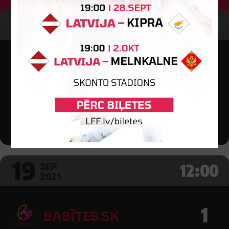
31
14:00
AUG
2021
5
JDFS ALBERTS
1
BROCĒNU
NBJSS/SALDUS SS
Alberta Šeibeļa stadions
19
12:00
SEP
2021
1
BABĪTES SK