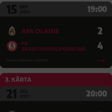
15
19:00
SEP
2021
2
AFA OLAINE
4
FK
SPARTAKS/SUPERNOVA
Olaines pilsētas stadions
3. KĀRTA
21
20:00
JŪL
2021