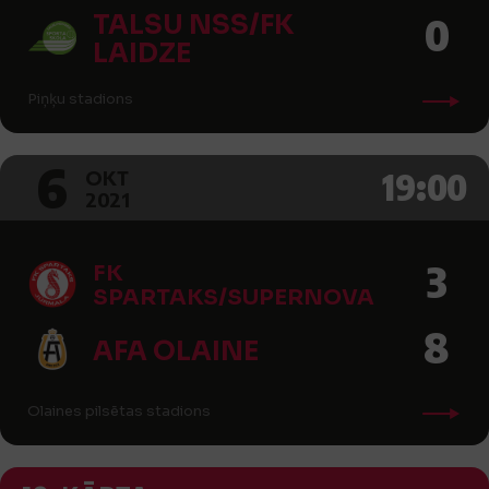
TALSU NSS/FK
0
LAIDZE
Piņķu stadions
6
19:00
OKT
2021
3
FK
SPARTAKS/SUPERNOVA
8
AFA OLAINE
Olaines pilsētas stadions