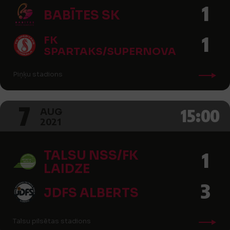
1
BABĪTES SK
1
FK
SPARTAKS/SUPERNOVA
Piņķu stadions
7
15:00
AUG
2021
TALSU NSS/FK
1
LAIDZE
3
JDFS ALBERTS
Talsu pilsētas stadions