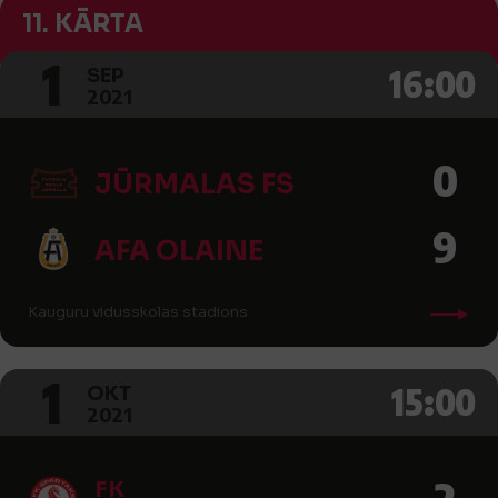
11. KĀRTA
1
16:00
SEP
2021
0
JŪRMALAS FS
9
AFA OLAINE
Kauguru vidusskolas stadions
1
15:00
OKT
2021
2
FK