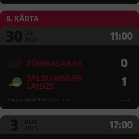
5. KĀRTA
30
11:00
JŪL
2021
0
JŪRMALAS FS
TALSU NSS/FK
1
LAIDZE
Kauguru vidusskolas stadions
3
17:00
AUG
2021