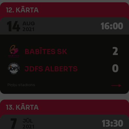
12. KĀRTA
14
16:00
AUG
2021
2
BABĪTES SK
0
JDFS ALBERTS
Piņķu stadions
13. KĀRTA
7
13:30
JŪL
2021