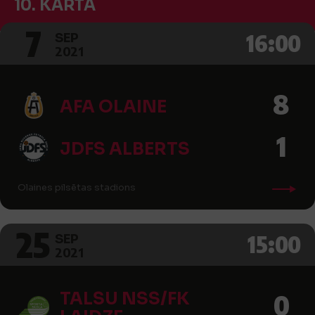
10. KĀRTA
7
16:00
SEP
2021
8
AFA OLAINE
1
JDFS ALBERTS
Olaines pilsētas stadions
25
15:00
SEP
2021
TALSU NSS/FK
0