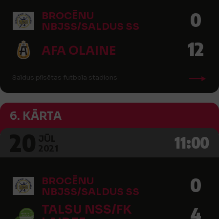
0
BROCĒNU
NBJSS/SALDUS SS
12
AFA OLAINE
Saldus pilsētas futbola stadions
6. KĀRTA
20
11:00
JŪL
2021
0
BROCĒNU
NBJSS/SALDUS SS
TALSU NSS/FK
4