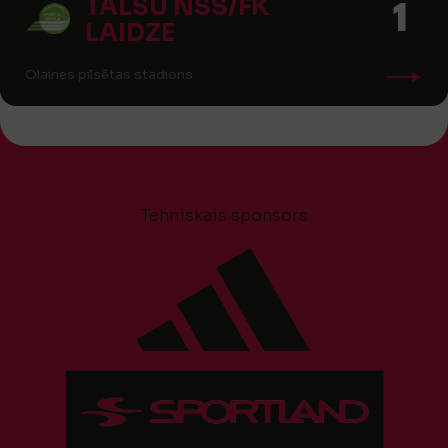
TALSU NSS/FK
1
LAIDZE
Olaines pilsētas stadions
Tehniskais sponsors