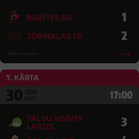
1
BABĪTES SK
2
JŪRMALAS FS
Piņķu stadions
7. KĀRTA
30
17:00
JŪN
2021
TALSU NSS/FK
3
LAIDZE