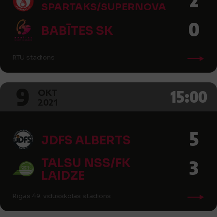
SPARTAKS/SUPERNOVA
0
BABĪTES SK
RTU stadions
9
15:00
OKT
2021
5
JDFS ALBERTS
TALSU NSS/FK
3
LAIDZE
Rīgas 49. vidusskolas stadions