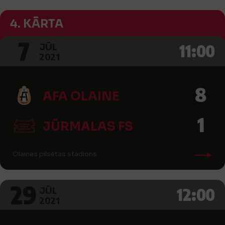
4. KĀRTA
7
11:00
JŪL
2021
8
AFA OLAINE
1
JŪRMALAS FS
Olaines pilsētas stadions
29
12:00
JŪL
2021