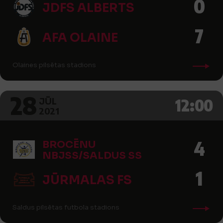
0
JDFS ALBERTS
7
AFA OLAINE
Olaines pilsētas stadions
28
12:00
JŪL
2021
4
BROCĒNU
NBJSS/SALDUS SS
1
JŪRMALAS FS
Saldus pilsētas futbola stadions