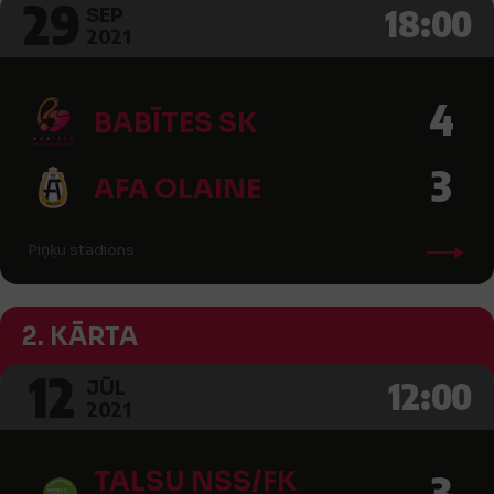
29
18:00
SEP
2021
4
BABĪTES SK
3
AFA OLAINE
Piņķu stadions
2. KĀRTA
12
12:00
JŪL
2021
TALSU NSS/FK
3