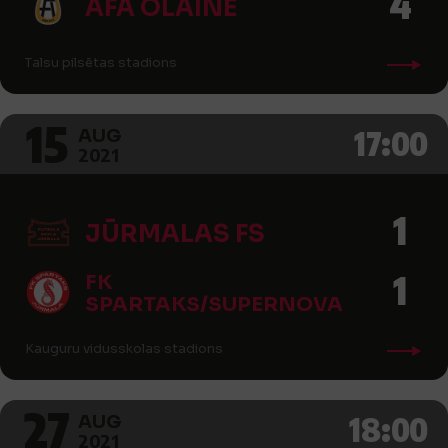
4
AFA OLAINE
Talsu pilsētas stadions
15
17:00
AUG
2021
1
JŪRMALAS FS
1
FK
SPARTAKS/SUPERNOVA
Kauguru vidusskolas stadions
27
18:00
AUG
2021