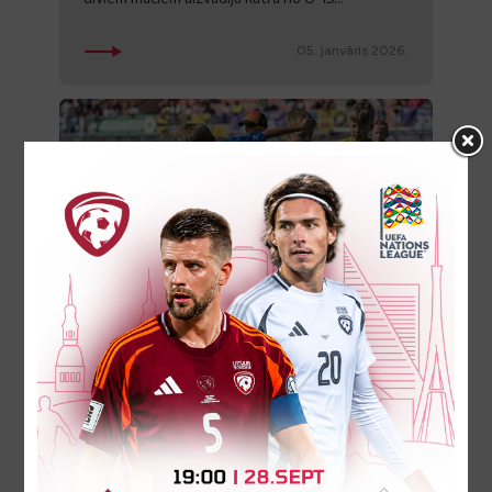
05. janvāris 2026.
Jaunā sezona "FK Salaspils
kauss" turnīru sērijai
Ar Salaspils novada pašvaldības un turnīra
partneru atbalstu arī 2026. gadā Salaspils
stadionā norisināsies bērnu futbola turnīru sērija
"FK Salaspils kauss". Turnīri...