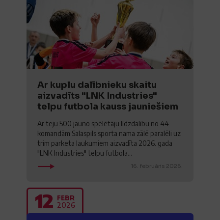
Ar kuplu dalībnieku skaitu
aizvadīts "LNK Industries"
telpu futbola kauss jauniešiem
Ar teju 500 jauno spēlētāju līdzdalību no 44
komandām Salaspils sporta nama zālē paralēli uz
trim parketa laukumiem aizvadīta 2026. gada
"LNK Industries" telpu futbola...
16. februāris 2026.
12
FEBR
2026