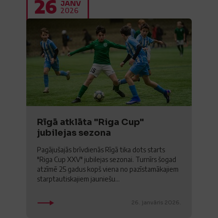
26
JANV
2026
Rīgā atklāta "Riga Cup"
jubilejas sezona
Pagājušajās brīvdienās Rīgā tika dots starts
"Riga Cup XXV" jubilejas sezonai. Turnīrs šogad
atzīmē 25 gadus kopš viena no pazīstamākajiem
starptautiskajiem jauniešu...
26. janvāris 2026.