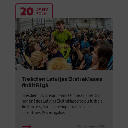
20
JANV
2026
Trešdien Latvijas Ekstraklases
fināli Rīgā
Trešdien, 21. janvārī, "Rimi Olimpiskajā centrā"
norisināsies Latvijas Ekstraklases telpu futbola
finālturnīrs, kurā par čempionu tituliem
sacentīsies 15 spēcīgākās...
20. janvāris 2026.