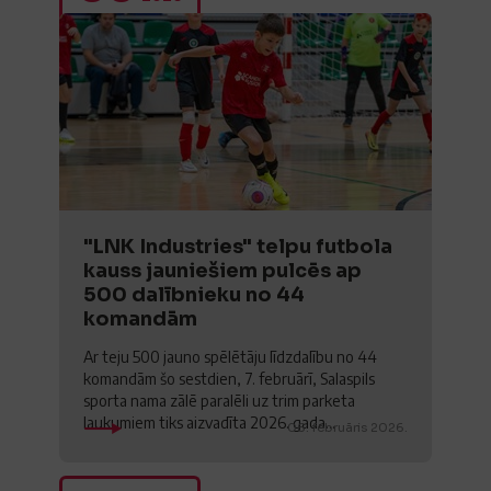
"LNK Industries" telpu futbola
kauss jauniešiem pulcēs ap
500 dalībnieku no 44
komandām
Ar teju 500 jauno spēlētāju līdzdalību no 44
komandām šo sestdien, 7. februārī, Salaspils
sporta nama zālē paralēli uz trim parketa
laukumiem tiks aizvadīta 2026. gada...
06. februāris 2026.