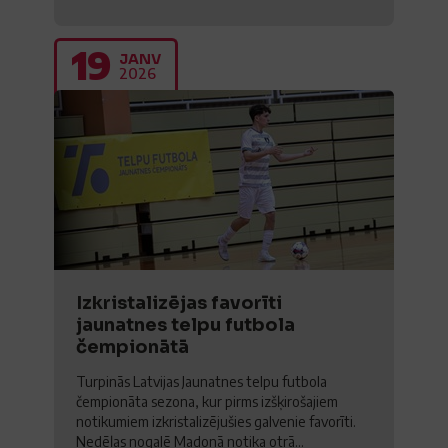
19
JANV
2026
Izkristalizējas favorīti
jaunatnes telpu futbola
čempionātā
Turpinās Latvijas Jaunatnes telpu futbola
čempionāta sezona, kur pirms izšķirošajiem
notikumiem izkristalizējušies galvenie favorīti.
Nedēļas nogalē Madonā notika otrā...