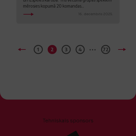
mērosies kopumā 20 komandas...
16. decembris 2025.
...
1
2
3
4
72
Tehniskais sponsors