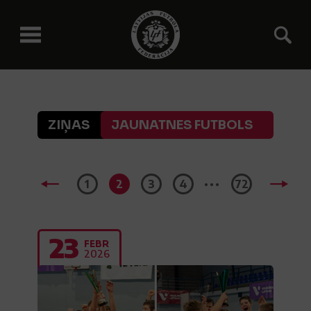
ZIŅAS
JAUNATNES FUTBOLS
...
1
2
3
4
72
23
FEBR
2026