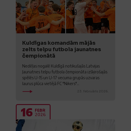
Kuldīgas komandām mājās
zelts telpu futbola jaunatnes
čempionātā
Nedēļas nogalē Kuldīgā notikušajās Latvijas
Jaunatnes telpu futbola čempionāta izšķirošajās
spēlēs U-15 un U-17 vecuma grupās uzvaras
laurus plūca vietējā FC "Nikers"...
23. februāris 2026.
16
FEBR
2026