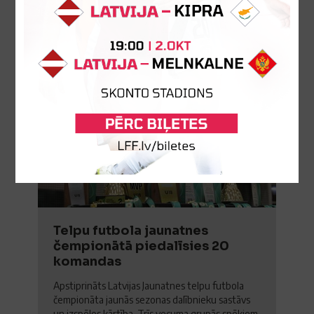
05. janvāris 2026.
16
DEC
2025
Telpu futbola jaunatnes
čempionātā piedalīsies 20
komandas
Apstiprināts Latvijas Jaunatnes telpu futbola
čempionāta jaunās sezonas dalībnieku sastāvs
un izspēles kārtība. Trīs vecuma grupās spēkiem