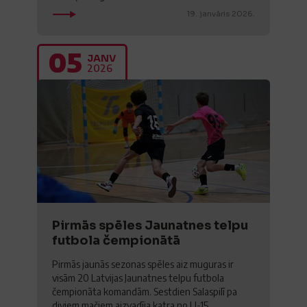
19. janvāris 2026.
05
JANV
2026
Pirmās spēles Jaunatnes telpu
futbola čempionātā
Pirmās jaunās sezonas spēles aiz muguras ir
visām 20 Latvijas Jaunatnes telpu futbola
čempionāta komandām. Sestdien Salaspilī pa
diviem mačiem aizvadīja katra no U-15...