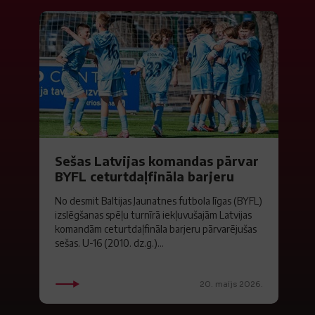
Sešas Latvijas komandas pārvar
BYFL ceturtdaļfināla barjeru
No desmit Baltijas Jaunatnes futbola līgas (BYFL)
izslēgšanas spēļu turnīrā iekļuvušajām Latvijas
komandām ceturtdaļfināla barjeru pārvarējušas
sešas. U-16 (2010. dz.g.)...
20. maijs 2026.