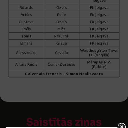
Jelgava
Ričards
Ozols
FK Jelgava
Artūrs
Pulle
FK Jelgava
Gustavs
Ozols
FK Jelgava
Emīls
Mičs
FK Jelgava
Toms
Prauliņš
FK Jelgava
Elmārs
Grava
FK Jelgava
Westhoughton Town
Alessandro
Cavallo
FC (Anglija)
Mārupes NSS
Artūrs Rūdis
Čuma-Zvirbulis
(Babīte)
Galvenais treneris - Simon Naalisvaara
Saistītās ziņas