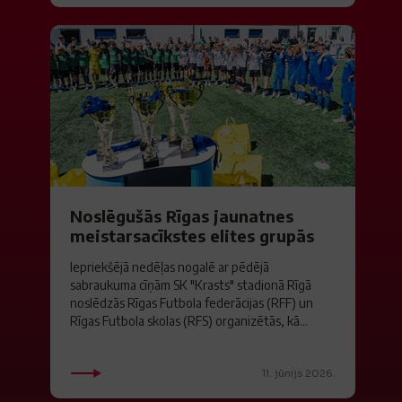
Noslēgušās Rīgas jaunatnes
meistarsacīkstes elites grupās
Iepriekšējā nedēļas nogalē ar pēdējā
sabraukuma cīņām SK "Krasts" stadionā Rīgā
noslēdzās Rīgas Futbola federācijas (RFF) un
Rīgas Futbola skolas (RFS) organizētās, kā...
11. jūnijs 2026.