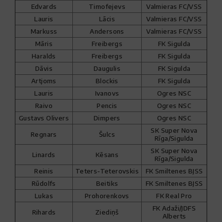
Edvards
Timofejevs
Valmieras FC/VSS
Lauris
Lācis
Valmieras FC/VSS
Markuss
Andersons
Valmieras FC/VSS
Māris
Freibergs
FK Sigulda
Haralds
Freibergs
FK Sigulda
Dāvis
Daugulis
FK Sigulda
Artjoms
Blockis
FK Sigulda
Lauris
Ivanovs
Ogres NSC
Raivo
Pencis
Ogres NSC
Gustavs Olivers
Dimpers
Ogres NSC
SK Super Nova
Regnars
Šulcs
Rīga/Sigulda
SK Super Nova
Linards
Kēsans
Rīga/Sigulda
Reinis
Teters-Teterovskis
FK Smiltenes BJSS
Rūdolfs
Beitiks
FK Smiltenes BJSS
Lukas
Prohorenkovs
FK Real Pro
FK Adaži/JDFS
Rihards
Ziediņš
Alberts