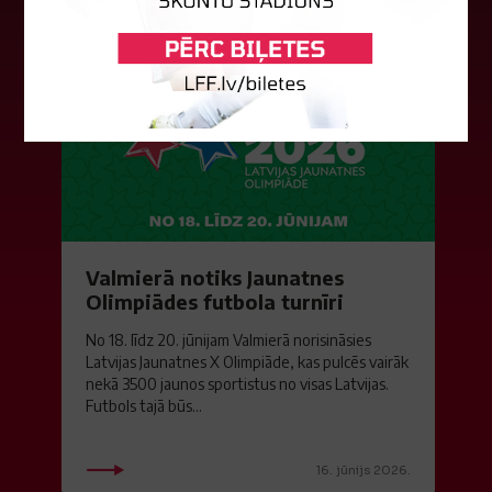
Valmierā notiks Jaunatnes
Olimpiādes futbola turnīri
No 18. līdz 20. jūnijam Valmierā norisināsies
Latvijas Jaunatnes X Olimpiāde, kas pulcēs vairāk
nekā 3500 jaunos sportistus no visas Latvijas.
Futbols tajā būs...
16. jūnijs 2026.