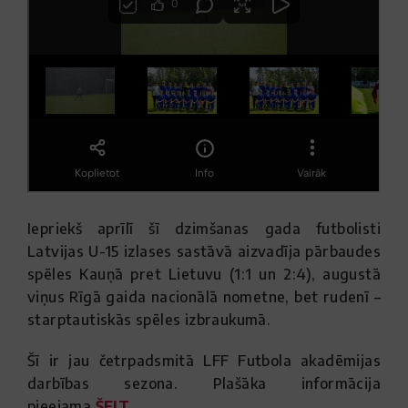
Iepriekš aprīlī šī dzimšanas gada futbolisti
Latvijas U-15 izlases sastāvā aizvadīja pārbaudes
spēles Kauņā pret Lietuvu (1:1 un 2:4), augustā
viņus Rīgā gaida nacionālā nometne, bet rudenī –
starptautiskās spēles izbraukumā.
Šī ir jau četrpadsmitā LFF Futbola akadēmijas
darbības sezona. Plašāka informācija
pieejama
ŠEIT
.