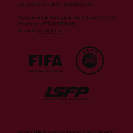
LATVIJAS FUTBOLA FEDERĀCIJA
Adrese: Emiļa Melngaiļa iela 1, Rīga, LV-1010
Telefons: +371 28 5598 98
E-pasts:
info@lff.lv
AUTORTIESĪBAS 2026 © ATSAUCE UZ LFF.LV OBLIGĀTA.