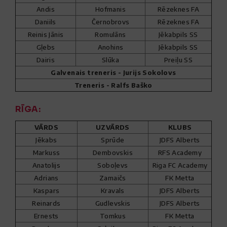
Andis
Hofmanis
Rēzeknes FA
Daniils
Černobrovs
Rēzeknes FA
Reinis Jānis
Romulāns
Jēkabpils SS
Gļebs
Anohins
Jēkabpils SS
Dairis
Slūka
Preiļu SS
Galvenais treneris - Jurijs Sokolovs
Treneris - Ralfs Baško
RĪGA:
VĀRDS
UZVĀRDS
KLUBS
Jēkabs
Sprūde
JDFS Alberts
Markuss
Dembovskis
RFS Academy
Anatolijs
Soboļevs
Riga FC Academy
Adrians
Zamaičs
FK Metta
Kaspars
Kravals
JDFS Alberts
Reinards
Gudlevskis
JDFS Alberts
Ernests
Tomkus
FK Metta