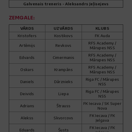
Galvenais treneris - Aleksandrs Jeļisejevs
ZEMGALE:
VĀRDS
UZVĀRDS
KLUBS
Kristofers
Kostikovs
FK Auda
RFS Academy /
Artēmijs
Revkovs
Mārupes NSS
RFS Academy /
Edvards
Cimermanis
Mārupes NSS
RFS Academy /
Oskars
Krampāns
Mārupes NSS
Riga FC / Mārupes
Daniels
Dārznieks
NSS
Riga FC / Mārupes
Deivids
Liepa
NSS
FK Iecava / SK Super
Adrians
Štrauss
Nova
FK Iecava / FK
Alekss
Skvorcovs
Jelgava
FK Iecava / FK
Eduards
Šusts