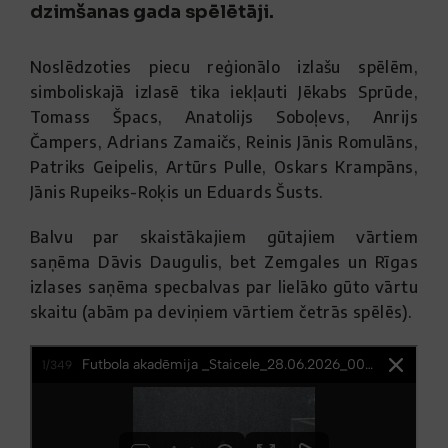
dzimšanas gada spēlētāji.
Noslēdzoties piecu reģionālo izlašu spēlēm,
simboliskajā izlasē tika iekļauti Jēkabs Sprūde,
Tomass Špacs, Anatolijs Soboļevs, Anrijs
Čampers, Adrians Zamaičs, Reinis Jānis Romulāns,
Patriks Geipelis, Artūrs Pulle, Oskars Krampāns,
Jānis Rupeiks-Roķis un Eduards Šusts.
Balvu par skaistākajiem gūtajiem vārtiem
saņēma Dāvis Daugulis, bet Zemgales un Rīgas
izlases saņēma specbalvas par lielāko gūto vārtu
skaitu (abām pa deviņiem vārtiem četrās spēlēs).