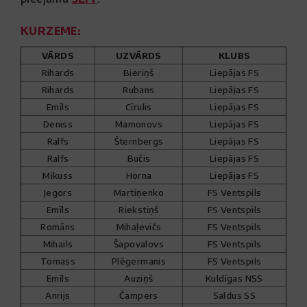
KURZEME:
VĀRDS
UZVĀRDS
KLUBS
Rihards
Bieriņš
Liepājas FS
Rihards
Rubans
Liepājas FS
Emīls
Cīrulis
Liepājas FS
Deniss
Mamonovs
Liepājas FS
Ralfs
Šternbergs
Liepājas FS
Ralfs
Bučis
Liepājas FS
Mikuss
Horna
Liepājas FS
Jegors
Martiņenko
FS Ventspils
Emīls
Riekstiņš
FS Ventspils
Romāns
Mihaļevičs
FS Ventspils
Mihails
Šapovalovs
FS Ventspils
Tomass
Plēgermanis
FS Ventspils
Emīls
Auziņš
Kuldīgas NSS
Anrijs
Čampers
Saldus SS