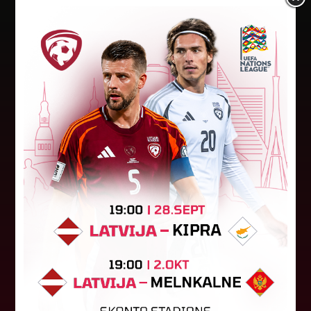
Trīs Latvijas komandas spēlēs
BYFL finālos
Baltijas Jaunatnes futbola līgas (BYFL) finālos
iekļuvušas trīs Latvijas komandas, turklāt vienā
vecuma grupā gaidāms Latvijas pārstāvju duelis.
Iepriekš no desmit...
18. jūnijs 2026.