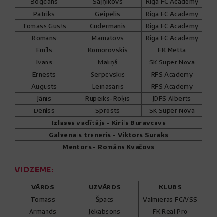
Bogdans
Saļņikovs
Riga FC Academy
Patriks
Geipelis
Riga FC Academy
Tomass Gusts
Gudermanis
Riga FC Academy
Romans
Mamatovs
Riga FC Academy
Emīls
Komorovskis
FK Metta
Ivans
Maliņš
SK Super Nova
Ernests
Serpovskis
RFS Academy
Augusts
Leinasaris
RFS Academy
Jānis
Rupeiks-Roķis
JDFS Alberts
Deniss
Sprosts
SK Super Nova
Izlases vadītājs - Kirils Buravcevs
Galvenais treneris - Viktors Suraks
Mentors - Romāns Kvačovs
VIDZEME:
VĀRDS
UZVĀRDS
KLUBS
Tomass
Špacs
Valmieras FC/VSS
Armands
Jēkabsons
FK Real Pro