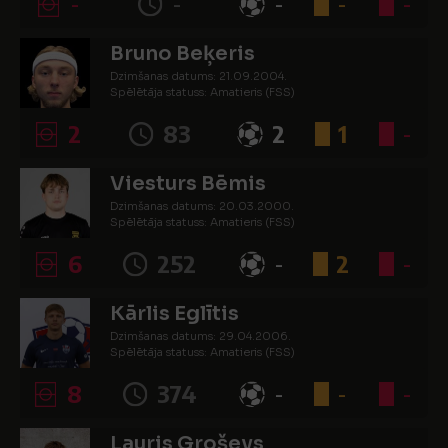
-
-
-
-
-
Bruno Beķeris
Dzimšanas datums: 21.09.2004.
Spēlētāja statuss: Amatieris (FSS)
2
83
2
1
-
Viesturs Bēmis
Dzimšanas datums: 20.03.2000.
Spēlētāja statuss: Amatieris (FSS)
6
252
-
2
-
Kārlis Eglītis
Dzimšanas datums: 29.04.2006.
Spēlētāja statuss: Amatieris (FSS)
8
374
-
-
-
Lauris Groševs