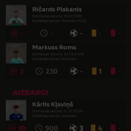
Ričards Plakanis
Dzimšanas datums: 04.10.1998.
Spēlētāja statuss: Amatieris (FSS)
-
-
-
-
-
Markuss Roms
Dzimšanas datums: 22.05.2008.
Spēlētāja statuss: Amatieris
3
230
-
1
-
AIZSARGI
Kārlis Kļaviņš
Dzimšanas datums: 12.07.2006.
Spēlētāja statuss: Amatieris
10
900
3
4
-