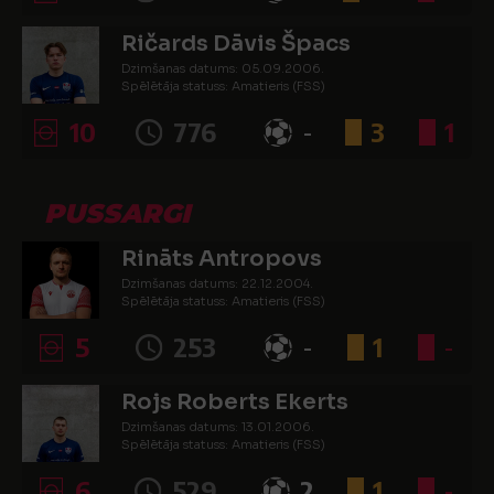
Ričards Dāvis Špacs
Dzimšanas datums: 05.09.2006.
Spēlētāja statuss: Amatieris (FSS)
10
776
-
3
1
PUSSARGI
Rināts Antropovs
Dzimšanas datums: 22.12.2004.
Spēlētāja statuss: Amatieris (FSS)
5
253
-
1
-
Rojs Roberts Ekerts
Dzimšanas datums: 13.01.2006.
Spēlētāja statuss: Amatieris (FSS)
6
529
2
1
-