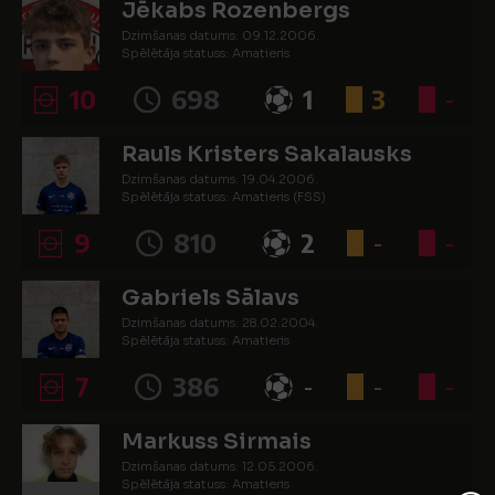
Jēkabs Rozenbergs
Dzimšanas datums: 09.12.2006.
Spēlētāja statuss: Amatieris
10
698
1
3
-
Rauls Kristers Sakalausks
Dzimšanas datums: 19.04.2006.
Spēlētāja statuss: Amatieris (FSS)
9
810
2
-
-
Gabriels Sālavs
Dzimšanas datums: 28.02.2004.
Spēlētāja statuss: Amatieris
7
386
-
-
-
Markuss Sirmais
Dzimšanas datums: 12.05.2006.
Spēlētāja statuss: Amatieris