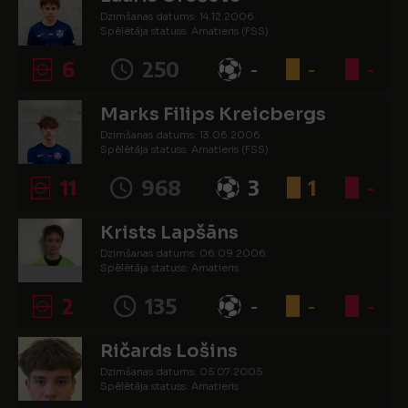
Dzimšanas datums: 14.12.2006.
Spēlētāja statuss: Amatieris (FSS)
6
250
-
-
-
Marks Filips Kreicbergs
Dzimšanas datums: 13.06.2006.
Spēlētāja statuss: Amatieris (FSS)
11
968
3
1
-
Krists Lapšāns
Dzimšanas datums: 06.09.2006.
Spēlētāja statuss: Amatieris
2
135
-
-
-
Ričards Lošins
Dzimšanas datums: 05.07.2005.
Spēlētāja statuss: Amatieris