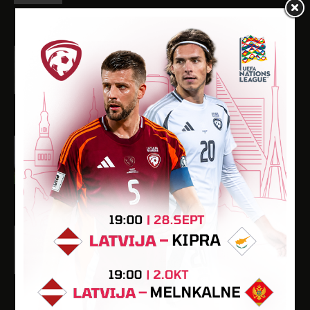
2
75
-
-
-
Regnārs Šteins
Dzimšanas datums: 26.04.2005.
Spēlētāja statuss: Amatieris (FSS)
8
624
-
3
-
Artūrs Tarasovs
Dzimšanas datums: 09.04.2006.
Spēlētāja statuss: Amatieris
1
11
-
-
-
Edgars Timermanis
Dzimšanas datums: 28.02.2006.
Spēlētāja statuss: Amatieris (FSS)
10
900
3
-
-