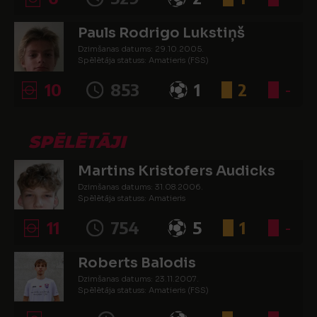
Pauls Rodrigo Lukstiņš
Dzimšanas datums: 29.10.2005.
Spēlētāja statuss: Amatieris (FSS)
10
853
1
2
-
SPĒLĒTĀJI
Martins Kristofers Audicks
Dzimšanas datums: 31.08.2006.
Spēlētāja statuss: Amatieris
11
754
5
1
-
Roberts Balodis
Dzimšanas datums: 23.11.2007.
Spēlētāja statuss: Amatieris (FSS)