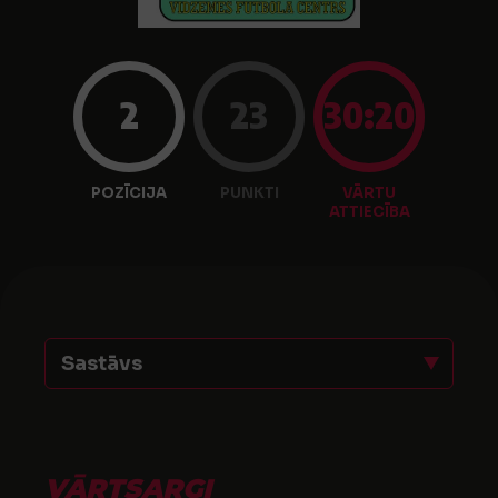
2
23
30:20
POZĪCIJA
PUNKTI
VĀRTU
ATTIECĪBA
Sastāvs
VĀRTSARGI