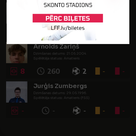
Dāvis Maiks Vitkauskis
Dzimšanas datums: 14.07.2006.
Spēlētāja statuss: Amatieris
2
44
-
-
-
Arnolds Zariņš
Dzimšanas datums: 21.05.2004.
Spēlētāja statuss: Amatieris
8
260
2
-
-
Jurģis Zumbergs
Dzimšanas datums: 29.05.1996.
Spēlētāja statuss: Amatieris (FSS)
-
-
-
-
-