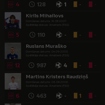
4
128
1
-
-
Kirils Mihailovs
Dzimšanas datums: 16.08.2007.
Spēlētāja statuss: Amatieris (FSS)
5
110
-
-
-
Ruslans Muraško
Dzimšanas datums: 04.09.2005.
Spēlētāja statuss: Amatieris (FSS)
12
987
4
-
-
Martins Kristers Raudziņš
Dzimšanas datums: 06.08.2006.
Spēlētāja statuss: Amatieris (FSS)
6
463
-
1
-