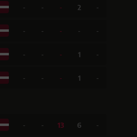
-
-
-
2
-
-
-
-
-
-
-
-
-
1
-
-
-
-
1
-
-
-
13
6
-