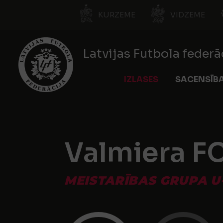
KURZEME
VIDZEME
Latvijas Futbola federā
IZLASES
SACENSĪB
Valmiera F
MEISTARĪBAS GRUPA U-