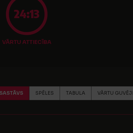
24:13
VĀRTU ATTIECĪBA
SASTĀVS
SPĒLES
TABULA
VĀRTU GUVĒJ