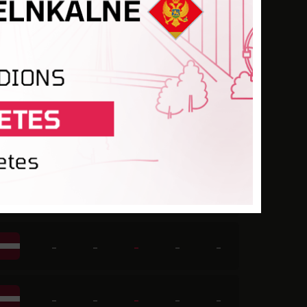
-
-
-
-
-
-
-
1
-
-
-
-
-
-
-
-
-
-
-
-
-
-
-
-
-
-
-
-
-
-