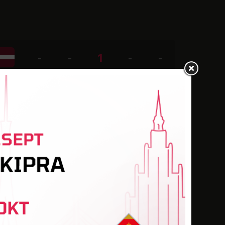
-
-
1
-
-
-
-
-
-
-
-
-
-
-
-
-
-
-
-
-
-
-
-
-
-