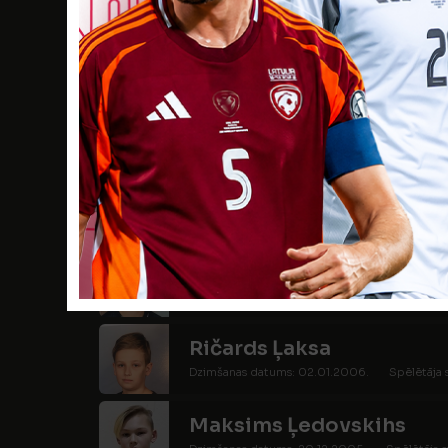
Aleksejs Ērglis
Dzimšanas datums: 06.09.2006.
Spēlētāja
Ronalds Gackis
Dzimšanas datums: 21.02.2005.
Spēlētāja s
Kārlis Golovanovs
Dzimšanas datums: 09.10.2005.
Spēlētāja 
Andrejs Kriķis
Dzimšanas datums: 20.10.2005.
Spēlētāja s
Ričards Ļaksa
Dzimšanas datums: 02.01.2006.
Spēlētāja 
Maksims Ļedovskihs