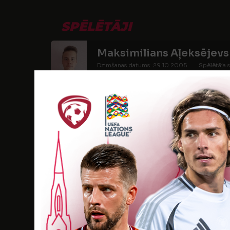
SPĒLĒTĀJI
Maksimilians Aļeksējevs
Dzimšanas datums: 29.10.2005.
Spēlētāja s
Roberts Apsīts
Dzimšanas datums: 29.01.2006.
Spēlētāja s
Milāns Belašovs
Dzimšanas datums: 26.07.2005.
Spēlētāja 
Daniels Bondars
Dzimšanas datums: 06.12.2006.
Spēlētāja s
Ervīns Čepjolkins
Dzimšanas datums: 01.02.2005.
Spēlētāja s