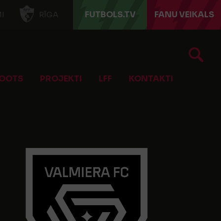
FUTBOLS.TV
FANU VEIKALS
I
RĪGA
OOTS
PROJEKTI
LFF
KONTAKTI