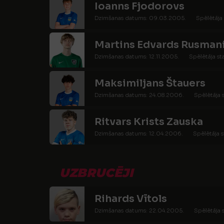
Ioanns Fjodorovs
Dzimšanas datums: 09.03.2005.
Spēlētāja 
Martins Edvards Rusman
Dzimšanas datums: 12.11.2005.
Spēlētāja st
Maksimiljans Štauers
Dzimšanas datums: 24.08.2006.
Spēlētāja s
Ritvars Krists Zauska
Dzimšanas datums: 12.04.2006.
Spēlētāja s
UZBRUCĒJI
Rihards Vītols
Dzimšanas datums: 22.04.2005.
Spēlētāja s