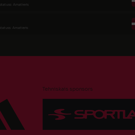
statuss: Amatieris
statuss: Amatieris
Tehniskais sponsors