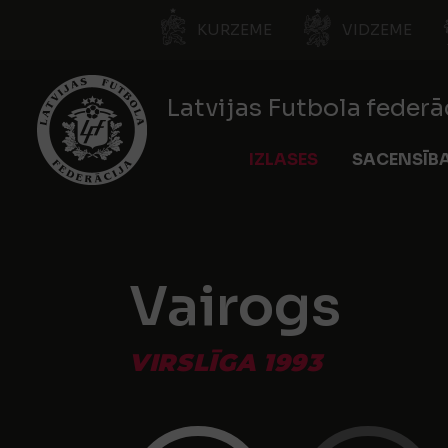
KURZEME
VIDZEME
Latvijas Futbola federā
IZLASES
SACENSĪB
Vairogs
VIRSLĪGA 1993