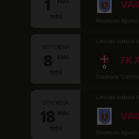
1
MAI
VA
1993
Rēzeknes Sporta 
Latvijas futbola V
SESTDIENA
8
MAI
FK 
1993
Stadions "Celtni
Latvijas futbola V
OTRDIENA
18
MAI
VA
1993
Rēzeknes Sporta 