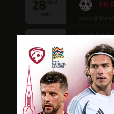
28
JŪN
FK
1993
Stadions "Energ
Latvijas futbola V
SESTDIENA
24
JŪL
VA
1993
Rēzeknes Sporta 
Latvijas futbola V
SESTDIENA
14
AUG
VA
1993
Rēzeknes Sporta 