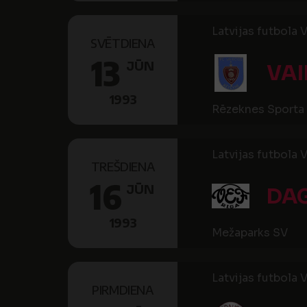
Latvijas futbola V
SVĒTDIENA
13
JŪN
VA
1993
Rēzeknes Sporta 
Latvijas futbola V
TREŠDIENA
16
JŪN
DA
1993
Mežaparks SV
Latvijas futbola V
PIRMDIENA