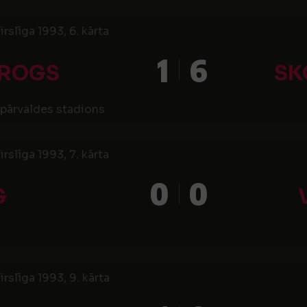
irslīga 1993, 6. kārta
1
6
IROGS
SK
pārvaldes stadions
irslīga 1993, 7. kārta
0
0
G
irslīga 1993, 9. kārta