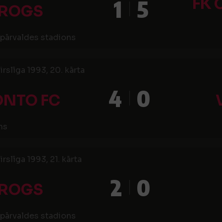
FK 
1
5
IROGS
pārvaldes stadions
irslīga 1993, 20. kārta
4
0
ONTO FC
ns
irslīga 1993, 21. kārta
2
0
IROGS
pārvaldes stadions