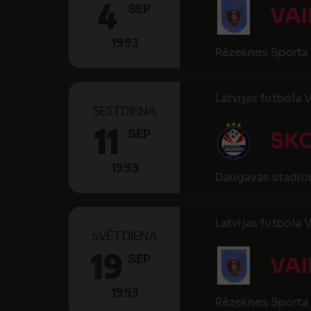
4
SEP
VA
1993
Rēzeknes Sporta 
Latvijas futbola V
SESTDIENA
11
SEP
SK
1993
Daugavas stadio
Latvijas futbola V
SVĒTDIENA
19
SEP
VA
1993
Rēzeknes Sporta 