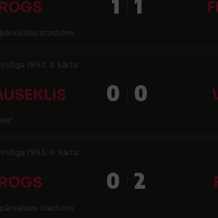
1
1
IROGS
F
pārvaldes stadions
irslīga 1993, 3. kārta
0
0
AUSEKLIS
eks"
irslīga 1993, 4. kārta
0
2
IROGS
pārvaldes stadions