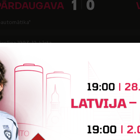
1
0
 PĀRDAUGAVA
oautomātika"
irslīga 1993, 12. kārta
0
1
IROGS
pārvaldes stadions
irslīga 1993, 16. kārta
1
3
IROGS
FK 
pārvaldes stadions