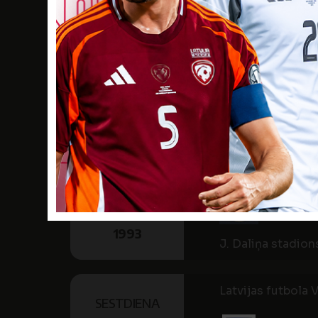
Latvijas futbola V
SVĒTDIENA
22
AUG
FK 
1993
A.S.K. stadions /
Latvijas futbola V
SESTDIENA
28
AUG
FK 
1993
J. Daliņa stadion
Latvijas futbola V
SESTDIENA