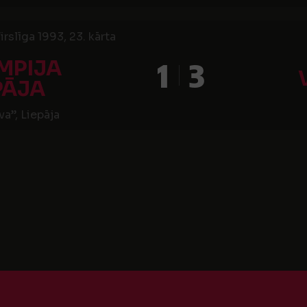
irslīga 1993, 23. kārta
MPIJA
1
3
PĀJA
a”, Liepāja