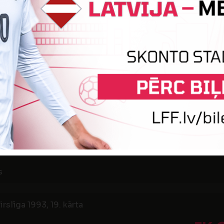
irslīga 1993, 17. kārta
3
1
VIDUS
 LU stadions
irslīga 1993, 18. kārta
1
2
GAUJA
s
irslīga 1993, 19. kārta