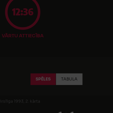
12:36
VĀRTU ATTIECĪBA
SPĒLES
TABULA
irslīga 1993, 2. kārta