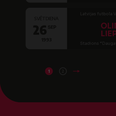
Latvijas futbola V
SVĒTDIENA
OLI
26
SEP
LIE
1993
Stadions “Daugav
1
2