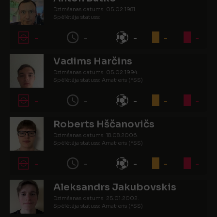
Dzimšanas datums: 05.02.1981.
Spēlētāja statuss:
-
-
-
-
-
Vadims Harčins
Dzimšanas datums: 05.02.1994.
Spēlētāja statuss: Amatieris (FSS)
-
-
-
-
-
Roberts Hščanovičs
Dzimšanas datums: 18.08.2006.
Spēlētāja statuss: Amatieris (FSS)
-
-
-
-
-
Aleksandrs Jakubovskis
Dzimšanas datums: 25.01.2002.
Spēlētāja statuss: Amatieris (FSS)