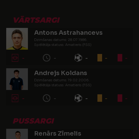
VĀRTSARGI
Antons Astrahancevs
Dzimšanas datums: 28.07.1986.
Spēlētāja statuss: Amatieris (FSS)
-
-
-
-
-
Andrejs Koldans
Dzimšanas datums: 19.02.2006.
Spēlētāja statuss: Amatieris (FSS)
-
-
-
-
-
PUSSARGI
Renārs Zīmelis