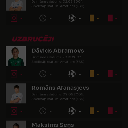
Dzimšanas datums: 02.02.2004.
Spēlētāja statuss: Amatieris (FSS)
-
-
-
-
-
UZBRUCĒJI
Dāvids Abramovs
Dzimšanas datums: 20.12.2007.
Spēlētāja statuss: Amatieris (FSS)
-
-
-
-
-
Romāns Afanasjevs
Dzimšanas datums: 09.05.2006.
Spēlētāja statuss: Amatieris (FSS)
-
-
-
-
-
Maksims Seņs