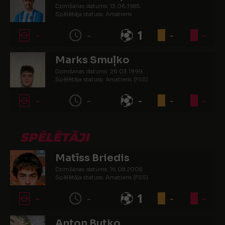
Dzimšanas datums: 13.06.1985.
Spēlētāja statuss: Amatieris
-
-
1
-
-
Marks Smuļko
Dzimšanas datums: 26.03.1999.
Spēlētāja statuss: Amatieris (FSS)
-
-
-
-
-
SPĒLĒTĀJI
Matīss Briedis
Dzimšanas datums: 16.08.2008.
Spēlētāja statuss: Amatieris (FSS)
-
-
1
-
-
Anton Butko