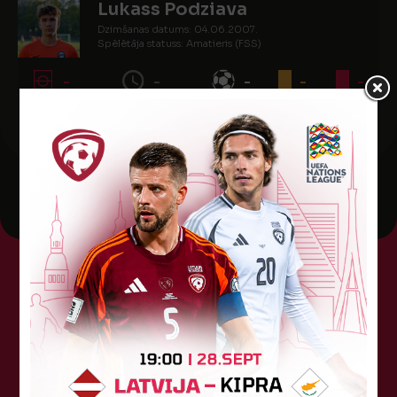
Lukass Podziava
Dzimšanas datums: 04.06.2007.
Spēlētāja statuss: Amatieris (FSS)
-
-
-
-
-
Tehniskais sponsors