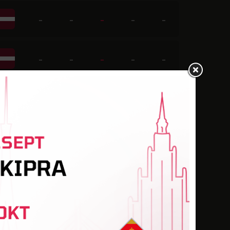
-
-
-
-
-
-
-
-
-
-
-
-
-
1
-
-
-
-
-
-
-
-
-
-
-
-
-
2
-
-