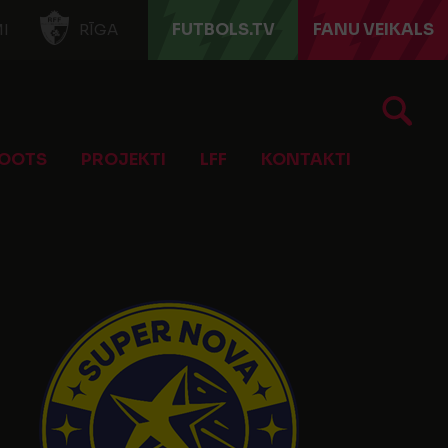
FUTBOLS.TV
FANU VEIKALS
I
RĪGA
OOTS
PROJEKTI
LFF
KONTAKTI