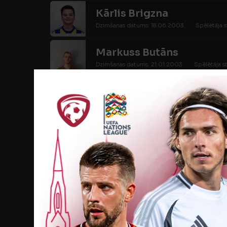
Kārlis Brigzna
Dzimšanas datums: 18.06.2003.
Spēlētāja s
Markuss Butāns
Dzimšanas datums: 21.01.2003.
Spēlētāja s
Matīss Ričards Cīrulis
Dzimšanas datums: 23.08.2004.
Spēlētāja s
Artjoms Druzenko
Dzimšanas datums: 31.01.2003.
Spēlētāja s
Kristiāns Dudkevičs
Dzimšanas datums: 31.07.2003.
Spēlētāja s
Ralfs Mārtiņš Gruntmani
Dzimšanas datums: 12.06.2003.
Spēlētāja s