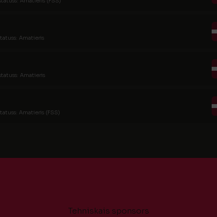
statuss: Amatieris (FSS)
tatuss: Amatieris
statuss: Amatieris
tatuss: Amatieris (FSS)
Tehniskais sponsors