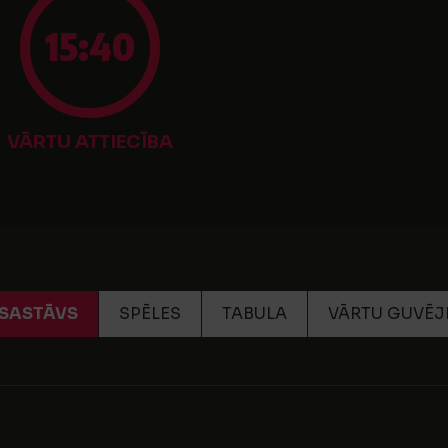
15:40
VĀRTU ATTIECĪBA
SASTĀVS
SPĒLES
TABULA
VĀRTU GUVĒJ