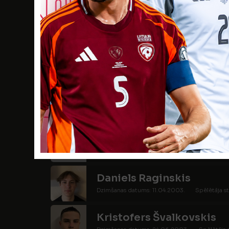
Niks Iesalnieks
Dzimšanas datums: 01.10.2003.
Spēlētāja s
Ādams Janišs
Dzimšanas datums: 03.01.2004.
Spēlētāja s
Ņikita Kuzmins
Dzimšanas datums: 19.01.2003.
Spēlētāja s
Gvido Miezers
Dzimšanas datums: 10.05.2003.
Spēlētāja s
Daniels Raginskis
Dzimšanas datums: 11.04.2003.
Spēlētāja st
Kristofers Švalkovskis