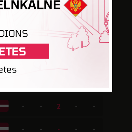
-
-
-
-
-
-
-
-
-
-
-
-
-
-
-
-
-
-
-
-
-
-
2
-
-
-
-
-
-
-