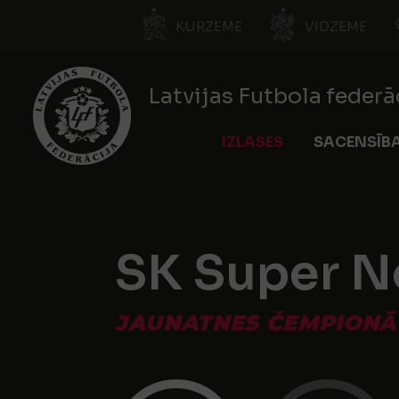
KURZEME
VIDZEME
Latvijas Futbola federā
IZLASES
SACENSĪB
SK Super N
JAUNATNES ČEMPIONĀTS