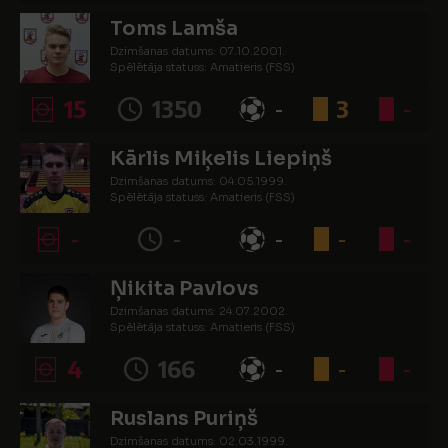
Toms Lamša
Dzimšanas datums: 07.10.2001.
Spēlētāja statuss: Amatieris (FSS)
15
1350
-
3
-
Kārlis Miķelis Liepiņš
Dzimšanas datums: 04.05.1999.
Spēlētāja statuss: Amatieris (FSS)
-
-
-
-
-
Ņikita Pavlovs
Dzimšanas datums: 24.07.2002.
Spēlētāja statuss: Amatieris (FSS)
4
166
-
-
-
Ruslans Puriņš
Dzimšanas datums: 02.03.1999.