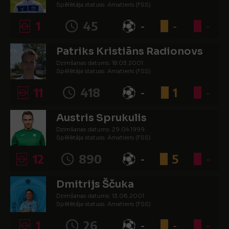
Spēlētāja statuss: Amatieris (FSS)
1
45
-
-
-
Patriks Kristiāns Radionovs
Dzimšanas datums: 18.03.2001.
Spēlētāja statuss: Amatieris (FSS)
11
418
-
1
-
Austris Sprukulis
Dzimšanas datums: 29.04.1999.
Spēlētāja statuss: Amatieris (FSS)
12
890
-
5
-
Dmitrijs Ščuka
Dzimšanas datums: 13.06.2001.
Spēlētāja statuss: Amatieris (FSS)
1
26
-
-
-