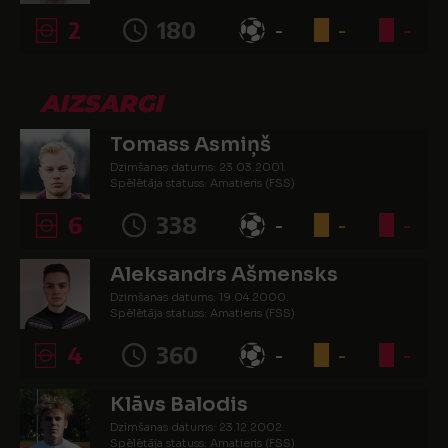
2
180
-
-
-
AIZSARGI
Tomass Asmiņš
Dzimšanas datums: 23.03.2001.
Spēlētāja statuss: Amatieris (FSS)
6
338
-
-
-
Aleksandrs Ašmensks
Dzimšanas datums: 19.04.2000.
Spēlētāja statuss: Amatieris (FSS)
4
360
-
-
-
Klāvs Balodis
Dzimšanas datums: 23.12.2002.
Spēlētāja statuss: Amatieris (FSS)