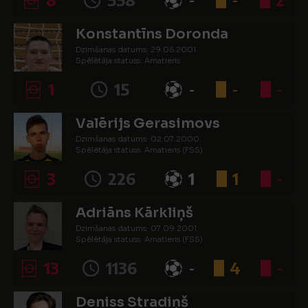
Konstantīns Doronda
Dzimšanas datums: 29.05.2001.
Spēlētāja statuss: Amatieris
1
15
-
-
-
Valērijs Gerasimovs
Dzimšanas datums: 02.07.2000.
Spēlētāja statuss: Amatieris (FSS)
3
226
1
1
-
Adriāns Kārkliņš
Dzimšanas datums: 07.09.2001.
Spēlētāja statuss: Amatieris (FSS)
13
1136
-
4
-
Deniss Stradiņš