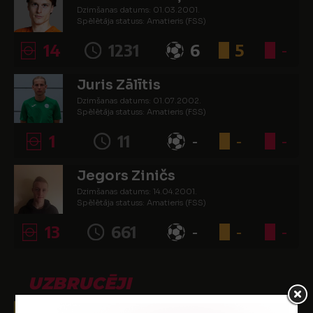
Dzimšanas datums: 01.03.2001.
Spēlētāja statuss: Amatieris (FSS)
14
1231
6
5
-
Juris Zālītis
Dzimšanas datums: 01.07.2002.
Spēlētāja statuss: Amatieris (FSS)
1
11
-
-
-
Jegors Ziničs
Dzimšanas datums: 14.04.2001.
Spēlētāja statuss: Amatieris (FSS)
13
661
-
-
-
UZBRUCĒJI
Maksims Balsevičs