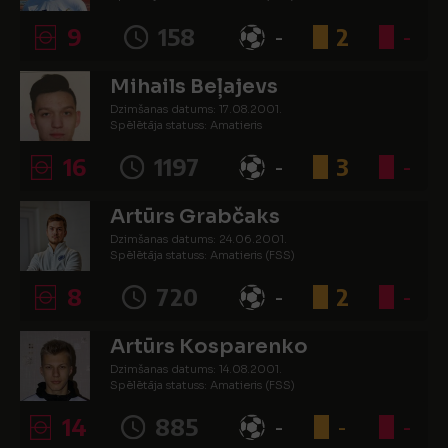
9
158
-
2
-
Mihails Beļajevs
Dzimšanas datums: 17.08.2001.
Spēlētāja statuss: Amatieris
16
1197
-
3
-
Artūrs Grabčaks
Dzimšanas datums: 24.06.2001.
Spēlētāja statuss: Amatieris (FSS)
8
720
-
2
-
Artūrs Kosparenko
Dzimšanas datums: 14.08.2001.
Spēlētāja statuss: Amatieris (FSS)
14
885
-
-
-