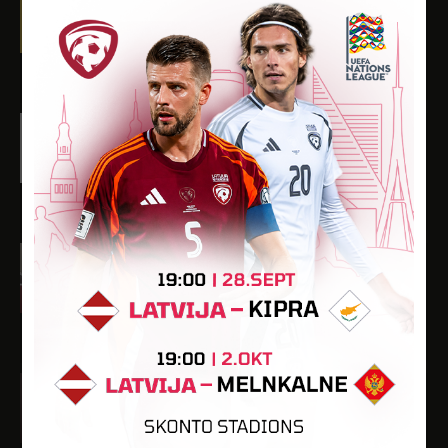
Dzimšanas datums: 19.09.2001.
Spēlētāja statuss: Amatieris (FSS)
12
926
3
-
-
Raitis Haralds Butlers
Dzimšanas datums: 12.08.2001.
Spēlētāja statuss: Amatieris (FSS)
-
-
-
-
-
Vladislavs Orehovs
Dzimšanas datums: 20.03.2002.
Spēlētāja statuss: Amatieris (FSS)
-
-
-
-
-
Artjoms Troickis
Dzimšanas datums: 29.12.2001.
Spēlētāja statuss: Amatieris (FSS)