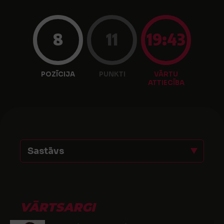
8
11
19:43
POZĪCIJA
PUNKTI
VĀRTU
ATTIECĪBA
Sastāvs
VĀRTSARGI