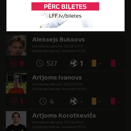
16
1354
7
8
-
SPĒLĒTĀJI
Aleksejs Buksovs
Dzimšanas datums: 25.03.2001.
Spēlētāja statuss: Amatieris (FSS)
8
527
1
-
-
Artjoms Ivanovs
Dzimšanas datums: 28.05.2001.
Spēlētāja statuss: Amatieris (FSS)
1
4
-
-
-
Artjoms Korotkevičs
Dzimšanas datums: 23.05.2002.
Spēlētāja statuss: Amatieris (FSS)