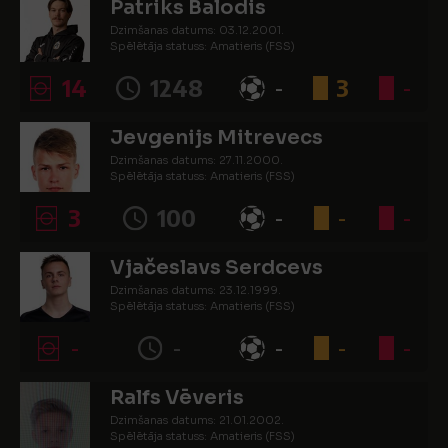
Patriks Balodis
Dzimšanas datums: 03.12.2001.
Spēlētāja statuss: Amatieris (FSS)
14
1248
-
3
-
Jevgenijs Mitrevecs
Dzimšanas datums: 27.11.2000.
Spēlētāja statuss: Amatieris (FSS)
3
100
-
-
-
Vjačeslavs Serdcevs
Dzimšanas datums: 23.12.1999.
Spēlētāja statuss: Amatieris (FSS)
-
-
-
-
-
Ralfs Vēveris
Dzimšanas datums: 21.01.2002.
Spēlētāja statuss: Amatieris (FSS)