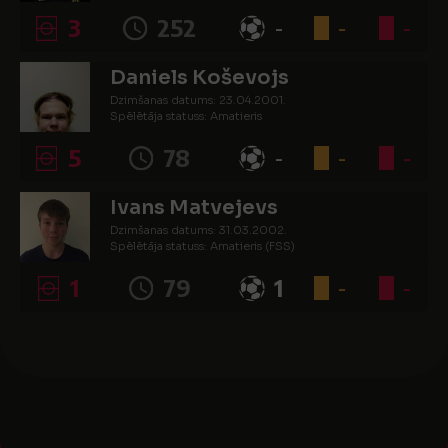
3
252
-
-
-
Daniels Koševojs
Dzimšanas datums: 23.04.2001.
Spēlētāja statuss: Amatieris
5
78
-
-
-
Ivans Matvejevs
Dzimšanas datums: 31.03.2002.
Spēlētāja statuss: Amatieris (FSS)
1
79
1
-
-