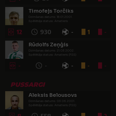
Timofejs Torčiks
Dzimšanas datums: 18.01.2001.
Spēlētāja statuss: Amatieris
12
930
-
1
-
Rūdolfs Zeņģis
Dzimšanas datums: 21.03.2002.
Spēlētāja statuss: Amatieris (FSS)
-
-
-
-
-
PUSSARGI
Aleksis Belousovs
Dzimšanas datums: 03.06.2001.
Spēlētāja statuss: Amatieris (FSS)
8
558
-
-
2