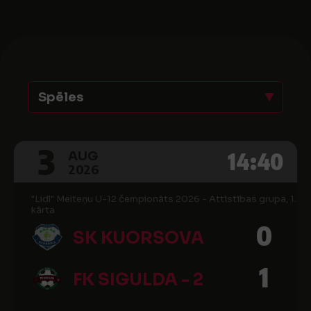
Spēles
3
14:40
AUG
2026
"Lidl" Meiteņu U-12 čempionāts 2026 - Attīstības grupa, 1.
kārta
0
SK KUORSOVA
1
FK SIGULDA - 2