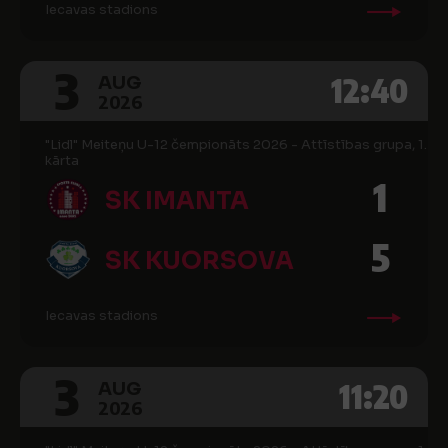
Iecavas stadions
3
12:40
AUG
2026
"Lidl" Meiteņu U-12 čempionāts 2026 - Attīstības grupa, 1.
kārta
1
SK IMANTA
5
SK KUORSOVA
Iecavas stadions
3
11:20
AUG
2026