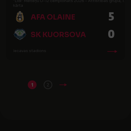
"Lidl" Meiteņu U-12 čempionāts 2026 - Attīstības grupa, 1.
kārta
5
AFA OLAINE
0
SK KUORSOVA
Iecavas stadions
1
2