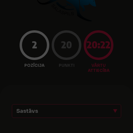
2
20
20:22
POZĪCIJA
PUNKTI
VĀRTU
ATTIECĪBA
Sastāvs