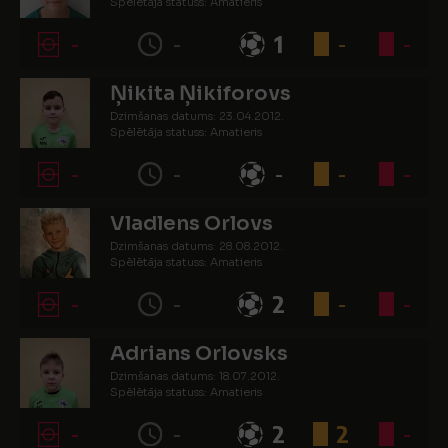
Spēlētāja statuss: Amatieris
-
-
1
-
-
Ņikita Ņikiforovs
Dzimšanas datums: 23.04.2012.
Spēlētāja statuss: Amatieris
-
-
-
-
-
Vladlens Orlovs
Dzimšanas datums: 28.08.2012.
Spēlētāja statuss: Amatieris
-
-
2
-
-
Adrians Orlovsks
Dzimšanas datums: 18.07.2012.
Spēlētāja statuss: Amatieris
-
-
2
2
-