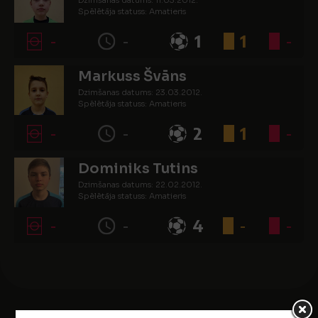
Spēlētāja statuss: Amatieris
-
-
1
1
-
Markuss Švāns
Dzimšanas datums: 23.03.2012.
Spēlētāja statuss: Amatieris
-
-
2
1
-
Dominiks Tutins
Dzimšanas datums: 22.02.2012.
Spēlētāja statuss: Amatieris
-
-
4
-
-