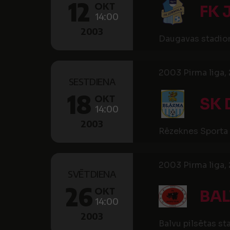
12
OKT
FK
14:00
2003
Daugavas stadio
2003 Pirma liga, 
SESTDIENA
18
OKT
SK 
14:00
2003
Rēzeknes Sporta 
2003 Pirma liga, 
SVĒTDIENA
26
OKT
BAL
14:00
2003
Balvu pilsētas st