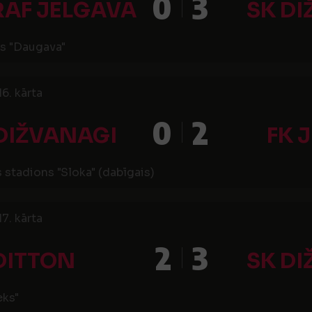
0
3
RAF JELGAVA
SK D
s "Daugava"
6. kārta
0
2
DIŽVANAGI
FK 
 stadions "Sloka" (dabīgais)
7. kārta
2
3
DITTON
SK D
eks"