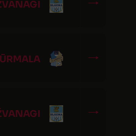
IŽVANAGI
JŪRMALA
IŽVANAGI