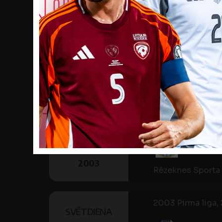
2003 Pirma liga, 
SVĒTDIENA
28
SEP
FK 
15:00
2003
Jelgavas stadion
2003 Pirma liga, 
SESTDIENA
4
OKT
SK 
15:00
2003
Rēzeknes Sporta 
2003 Pirma liga, 
SVĒTDIENA