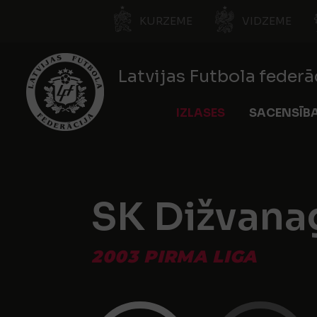
KURZEME
VIDZEME
Latvijas Futbola federā
IZLASES
SACENSĪB
SK Dižvana
2003 PIRMA LIGA