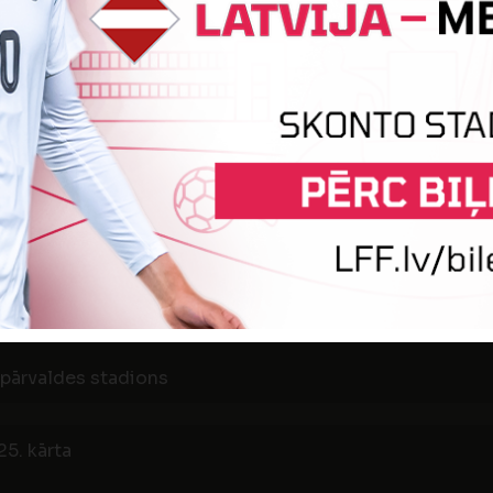
23. kārta
2
3
VIOLA
SK D
s "Daugava"
24. kārta
2
2
DIŽVANAGI
FK RAF
pārvaldes stadions
25. kārta