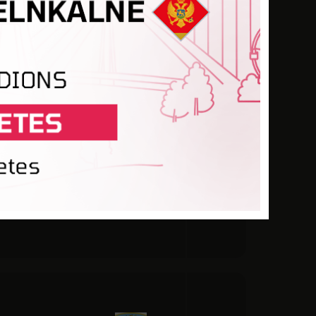
IŽVANAGI
 JELGAVA