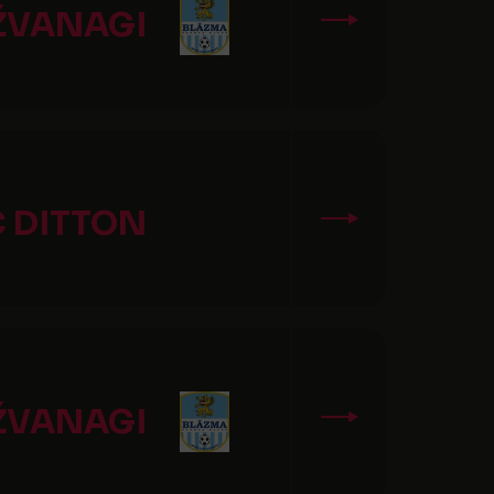
IŽVANAGI
C DITTON
IŽVANAGI