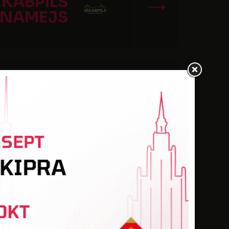
ĒKABPILS
/NAMEJS
IŽVANAGI
 SKONTO