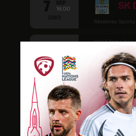
7
SEP
SK 
16:00
2003
Rēzeknes Sporta 
2003 Pirma liga, 2
SESTDIENA
13
SEP
FK 
16:00
2003
Skonto stadions
2003 Pirma liga, 
SESTDIENA
20
SEP
SK 
16:00
2003
Rēzeknes Sporta 