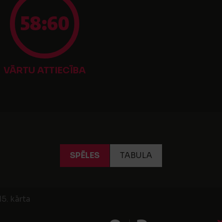
58:60
VĀRTU ATTIECĪBA
SPĒLES
TABULA
5. kārta