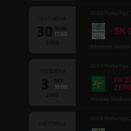
2003 Pirma liga, 1
SESTDIENA
30
AUG
SK 
17:00
2003
Rēzeknes Sporta 
2003 Pirma liga, 
TREŠDIENA
3
FK Z
SEP
16:00
ZEM
2003
Ilūkstes Stadions
2003 Pirma liga, 
SVĒTDIENA