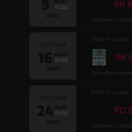
9
AUG
FK 
17:00
2003
Jelgavas stadion
2003 Pirma liga, 1
SESTDIENA
16
AUG
SK 
17:00
2003
Jūrmalas pilsētas
2003 Pirma liga, 1
SVĒTDIENA
24
AUG
FC 
17:00
2003
Stadions "Celtni