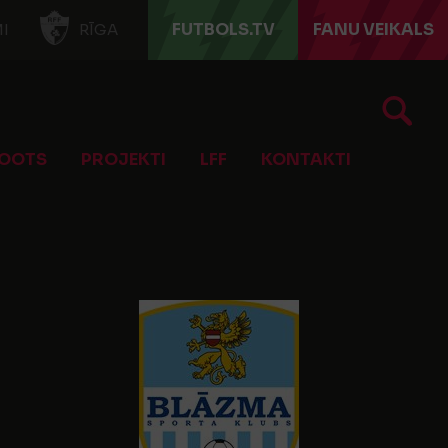
FUTBOLS.TV
FANU VEIKALS
I
RĪGA
OOTS
PROJEKTI
LFF
KONTAKTI