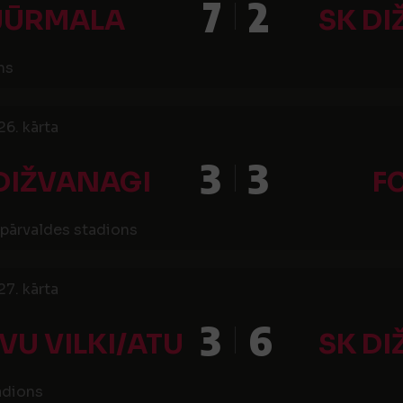
7
2
 JŪRMALA
SK D
ns
26. kārta
3
3
DIŽVANAGI
F
pārvaldes stadions
27. kārta
3
6
VU VILKI/ATU
SK D
adions