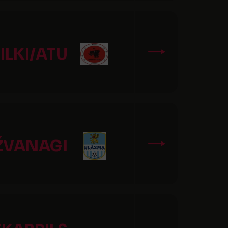
ILKI/ATU
IŽVANAGI