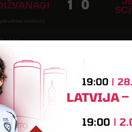
J
1
0
DIŽVANAGI
SC
pārvaldes stadions
1. kārta
4
2
MULTIBANKA
SK D
22. kārta
3
1
DIŽVANAGI
JFC
pārvaldes stadions