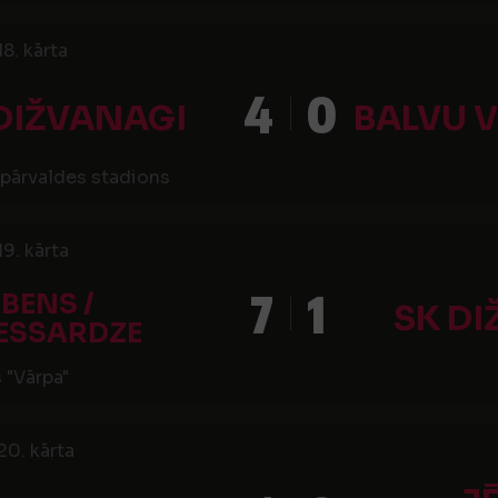
8. kārta
4
0
DIŽVANAGI
BALVU V
pārvaldes stadions
19. kārta
7
1
IBENS /
SK D
ESSARDZE
 "Vārpa"
20. kārta