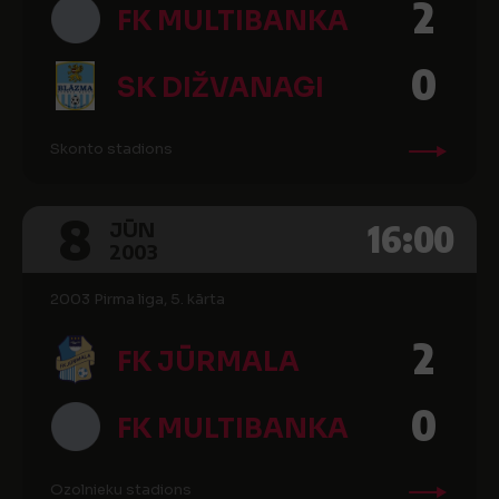
2
FK MULTIBANKA
0
SK DIŽVANAGI
Skonto stadions
8
16:00
JŪN
2003
2003 Pirma liga, 5. kārta
2
FK JŪRMALA
0
FK MULTIBANKA
Ozolnieku stadions