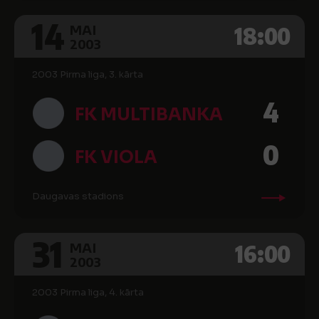
14
18:00
MAI
2003
2003 Pirma liga, 3. kārta
4
FK MULTIBANKA
0
FK VIOLA
Daugavas stadions
31
16:00
MAI
2003
2003 Pirma liga, 4. kārta