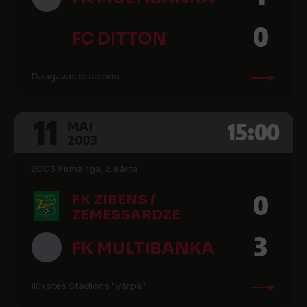
0
FC DITTON
Daugavas stadions
11
15:00
MAI
2003
2003 Pirma liga, 2. kārta
0
FK ZIBENS /
ZEMESSARDZE
3
FK MULTIBANKA
Ilūkstes Stadions "Vārpa"