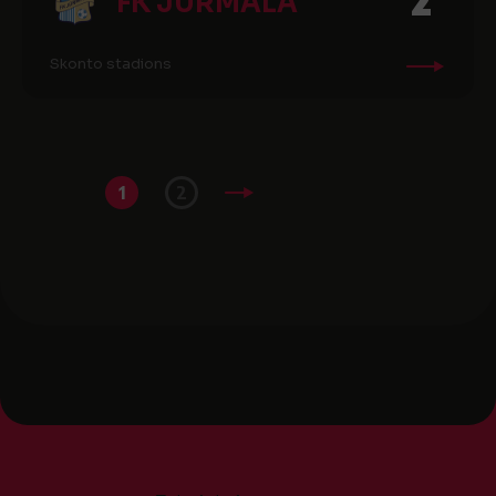
FK JŪRMALA
Skonto stadions
1
2