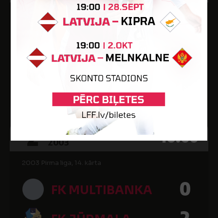
2003 Pirma liga, 13. kārta
0
FK VIOLA
2
FK MULTIBANKA
Jelgavas stadions "Daugava"
2
16:00
AUG
2003
2003 Pirma liga, 14. kārta
0
FK MULTIBANKA
2