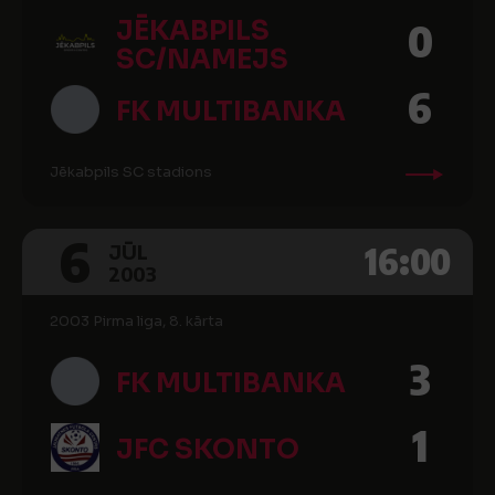
JĒKABPILS
0
SC/NAMEJS
6
FK MULTIBANKA
Jēkabpils SC stadions
6
16:00
JŪL
2003
2003 Pirma liga, 8. kārta
3
FK MULTIBANKA
1
JFC SKONTO