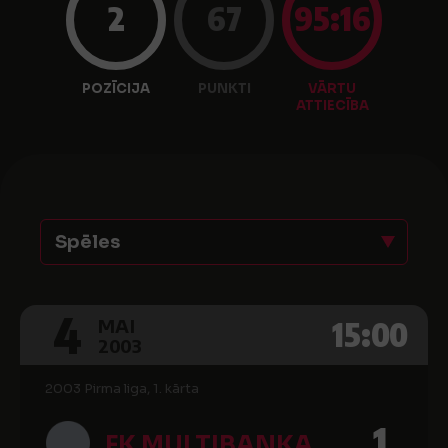
2
67
95:16
POZĪCIJA
PUNKTI
VĀRTU
ATTIECĪBA
Spēles
4
15:00
MAI
2003
2003 Pirma liga, 1. kārta
1
FK MULTIBANKA