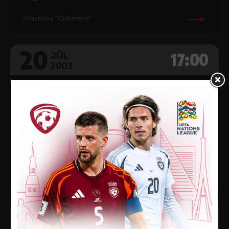
Stadions "Celtnieks"
20
17:00
JŪL
2003
2003 Pirma liga, 12. kārta
2
SK DIŽVANAGI
3
FK MULTIBANKA
Rēzeknes Sporta pārvaldes stadions
26
17:00
JŪL
2003