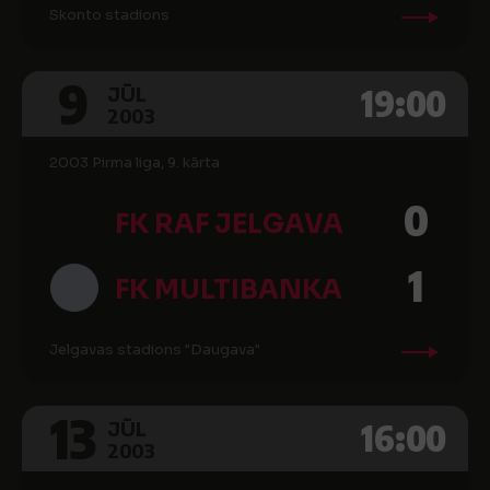
Skonto stadions
9
19:00
JŪL
2003
2003 Pirma liga, 9. kārta
0
FK RAF JELGAVA
1
FK MULTIBANKA
Jelgavas stadions "Daugava"
13
16:00
JŪL
2003