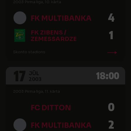
2003 Pirma liga, 10. kārta
4
FK MULTIBANKA
1
FK ZIBENS /
ZEMESSARDZE
Skonto stadions
17
18:00
JŪL
2003
2003 Pirma liga, 11. kārta
0
FC DITTON
2
FK MULTIBANKA