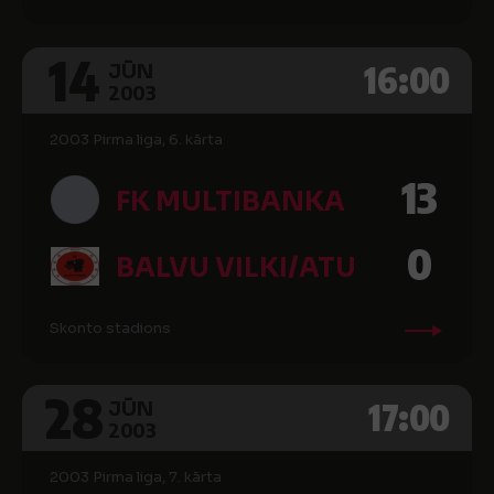
14
16:00
JŪN
2003
2003 Pirma liga, 6. kārta
13
FK MULTIBANKA
0
BALVU VILKI/ATU
Skonto stadions
28
17:00
JŪN
2003
2003 Pirma liga, 7. kārta