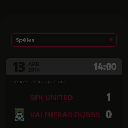
Spēles
13
14:00
APR
2014
2014 SYFORM 1. līga, 2. kārta
1
SFK UNITED
0
VALMIERAS FK/BSS