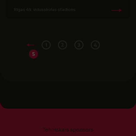
Rīgas 49. vidusskolas stadions
1
2
3
4
5
Tehniskais sponsors