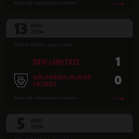
Rīgas 49. vidusskolas stadions
13
APR
2014
2014 SYFORM 1. liga, 2. kārta
1
SFK UNITED
0
VALMIERA GLASS
FK/BSS
Rīgas 49. vidusskolas stadions
5
APR
2014