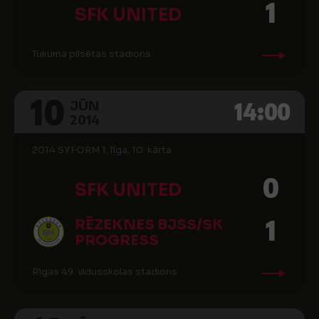
1
SFK UNITED
Tukuma pilsētas stadions
10
14:00
JŪN
2014
2014 SYFORM 1. līga, 10. kārta
0
SFK UNITED
1
RĒZEKNES BJSS/SK
PROGRESS
Rīgas 49. vidusskolas stadions