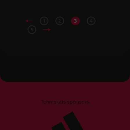
1
2
3
4
5
Tehniskais sponsors