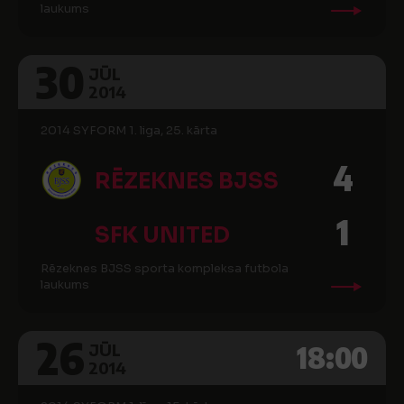
laukums
30
JŪL
2014
2014 SYFORM 1. liga, 25. kārta
4
RĒZEKNES BJSS
1
SFK UNITED
Rēzeknes BJSS sporta kompleksa futbola
laukums
26
18:00
JŪL
2014