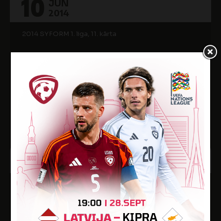
10
JŪN
2014
2014 SYFORM 1. liga, 11. kārta
0
SFK UNITED
1
RĒZEKNES BJSS
Rīgas 49. vidusskolas stadions
1
JŪN
2014
2014 SYFORM 1. līga, 1. kārta
7
SFK UNITED