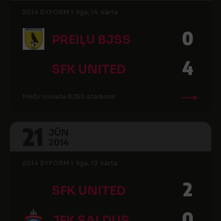
2014 SYFORM 1. liga, 14. kārta
0
PREIĻU BJSS
4
SFK UNITED
Preiļu novada BJSS stadions
21
JŪN
2014
2014 SYFORM 1. liga, 13. kārta
2
SFK UNITED
0
JFK SALDUS