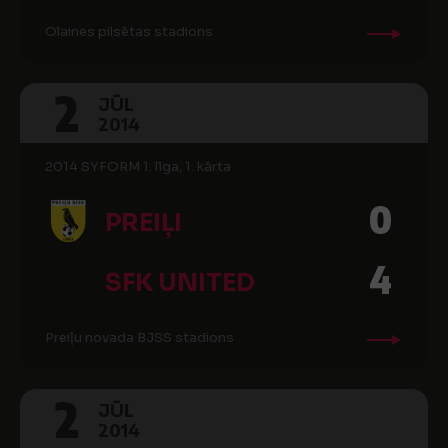
Olaines pilsētas stadions
2
JŪL
2014
2014 SYFORM 1. līga, 1. kārta
0
PREIĻI
4
SFK UNITED
Preiļu novada BJSS stadions
2
JŪL
2014