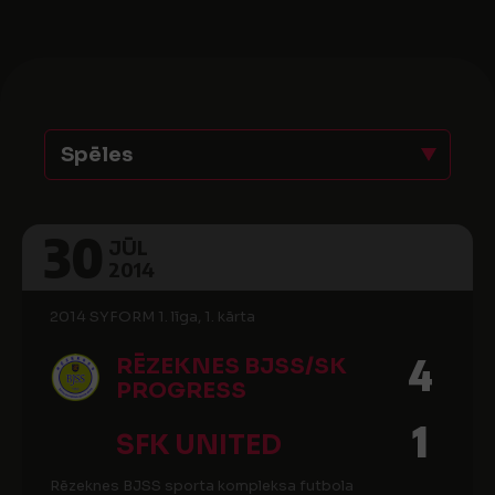
Spēles
30
JŪL
2014
2014 SYFORM 1. līga, 1. kārta
4
RĒZEKNES BJSS/SK
PROGRESS
1
SFK UNITED
Rēzeknes BJSS sporta kompleksa futbola