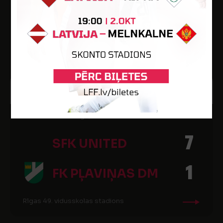
1
FK PĻAVIŅAS
Rīgas 49. vidusskolas stadions
1
JŪN
2014
2014 SYFORM 1. liga, 10. kārta
7
SFK UNITED
1
FK PĻAVIŅAS DM
Rīgas 49. vidusskolas stadions