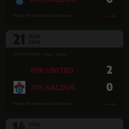
Rīgas 49. vidusskolas stadions
21
JŪN
2014
2014 SYFORM 1. līga, 1. kārta
2
SFK UNITED
0
JFK SALDUS
Rīgas 49. vidusskolas stadions
14
JŪN