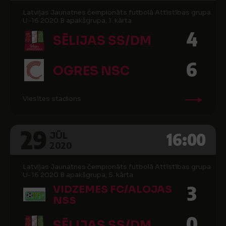
Latvijas Jaunatnes čempionāts futbolā Attīstības grupa
U-16 2020 B apakšgrupa, 1. kārta
4
SĒLIJAS SS/DM
6
OGRES NSC
Viesītes stadions
29
16:00
JŪL
2020
Latvijas Jaunatnes čempionāts futbolā Attīstības grupa
U-16 2020 B apakšgrupa, 5. kārta
3
VIDZEMES FC/ALOJAS
NSS
0
SĒLIJAS SS/DM