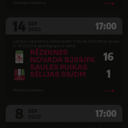
Viesītes stadions
14
17:00
SEP
2020
Latvijas Jaunatnes čempionāts futbolā Attīstības grupa
U-16 2020 B apakšgrupa, 9. kārta
RĒZEKNES
16
NOVADA BJSS/FK
SAULES PUIKAS
1
SĒLIJAS SS/DM
Maltas stadions
8
17:00
SEP
2020