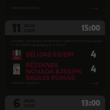
Viesītes stadions
11
15:00
AUG
2020
Latvijas Jaunatnes čempionāts futbolā Attīstības grupa
U-16 2020 B apakšgrupa, 4. kārta
4
SĒLIJAS SS/DM
RĒZEKNES
4
NOVADA BJSS/FK
SAULES PUIKAS
Viesītes stadions
6
13:00
AUG
2020