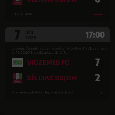
MTC ''Staicele''
7
17:00
JŪL
2020
Latvijas Jaunatnes čempionāts futbolā Attīstības grupa
U-16 2020 B apakšgrupa, 2. kārta
7
VIDZEMES FC
2
SĒLIJAS SS/DM
Smiltenes pilsētas (Tepera) stadions