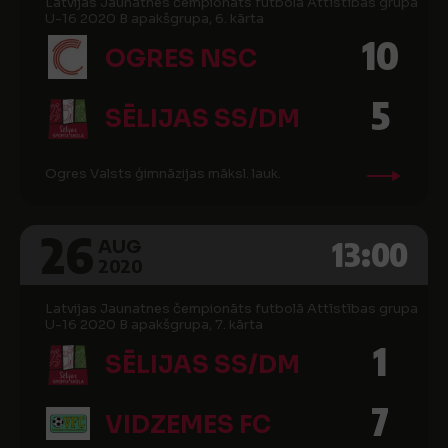
Latvijas Jaunatnes čempionāts futbolā Attīstības grupa
U-16 2020 B apakšgrupa, 6. kārta
10
OGRES NSC
5
SĒLIJAS SS/DM
Ogres Valsts ģimnāzijas māksl. lauk.
26
13:00
AUG
2020
Latvijas Jaunatnes čempionāts futbolā Attīstības grupa
U-16 2020 B apakšgrupa, 7. kārta
1
SĒLIJAS SS/DM
7
VIDZEMES FC