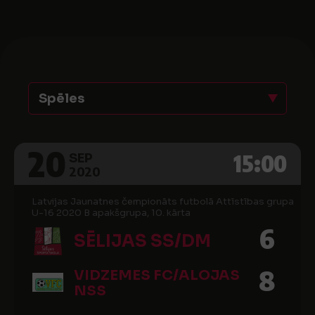
Spēles
20
15:00
SEP
2020
Latvijas Jaunatnes čempionāts futbolā Attīstības grupa
U-16 2020 B apakšgrupa, 10. kārta
6
SĒLIJAS SS/DM
8
VIDZEMES FC/ALOJAS
NSS